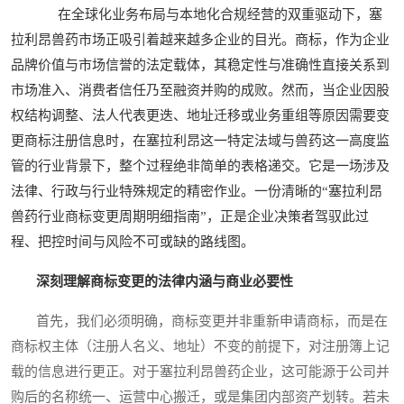
在全球化业务布局与本地化合规经营的双重驱动下，塞
拉利昂兽药市场正吸引着越来越多企业的目光。商标，作为企业
品牌价值与市场信誉的法定载体，其稳定性与准确性直接关系到
市场准入、消费者信任乃至融资并购的成败。然而，当企业因股
权结构调整、法人代表更迭、地址迁移或业务重组等原因需要变
更商标注册信息时，在塞拉利昂这一特定法域与兽药这一高度监
管的行业背景下，整个过程绝非简单的表格递交。它是一场涉及
法律、行政与行业特殊规定的精密作业。一份清晰的“塞拉利昂
兽药行业商标变更周期明细指南”，正是企业决策者驾驭此过
程、把控时间与风险不可或缺的路线图。
深刻理解商标变更的法律内涵与商业必要性
首先，我们必须明确，商标变更并非重新申请商标，而是在
商标权主体（注册人名义、地址）不变的前提下，对注册簿上记
载的信息进行更正。对于塞拉利昂兽药企业，这可能源于公司并
购后的名称统一、运营中心搬迁，或是集团内部资产划转。若未