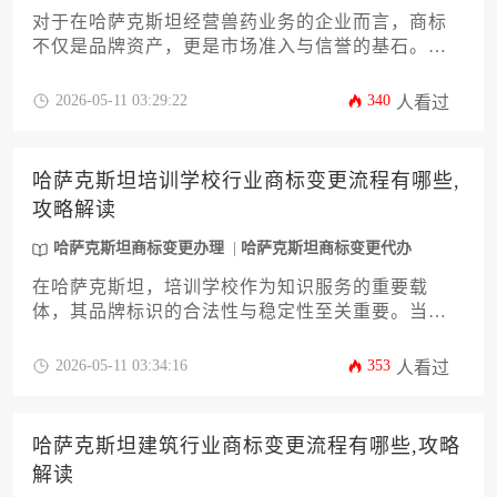
对于在哈萨克斯坦经营兽药业务的企业而言，商标
不仅是品牌资产，更是市场准入与信誉的基石。当
企业因并购、重组或战略调整需要变更商标权属
时，熟悉当地法规与流程至关重要。本攻略旨在系
2026-05-11 03:29:22
340
人看过
统解析哈萨克斯坦兽药行业商标变更所需的核心资
料、法律要点与实操步骤，帮助企业主与高管规避
潜在风险，高效完成权属转移。文中将详细阐述从
哈萨克斯坦培训学校行业商标变更流程有哪些,
文件准备到官方提交的全流程，并提供关键注意事
攻略解读
项，助您顺利推进哈萨克斯坦商标变更办理事宜。
哈萨克斯坦商标变更办理
哈萨克斯坦商标变更代办
在哈萨克斯坦，培训学校作为知识服务的重要载
体，其品牌标识的合法性与稳定性至关重要。当企
业因并购、战略调整或品牌升级而需要变更商标
时，了解并遵循该国特定的法律流程是保障权益的
2026-05-11 03:34:16
353
人看过
核心。本文旨在为企业决策者提供一份详尽、专业
的操作指南，系统解析从前期评估到最终核准的全
过程，并穿插关键策略与风险提示，助力您高效、
哈萨克斯坦建筑行业商标变更流程有哪些,攻略
合规地完成哈萨克斯坦商标变更办理，确保品牌资
解读
产在变化中无缝衔接与增值。