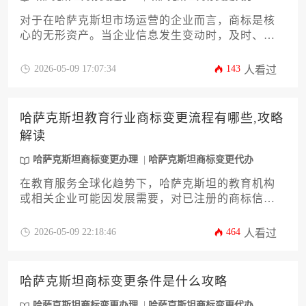
对于在哈萨克斯坦市场运营的企业而言，商标是核
心的无形资产。当企业信息发生变动时，及时、合
规地完成商标变更登记至关重要。本指南将为您系
统解析哈萨克斯坦商标变更的法律要求、详细流
2026-05-09 17:07:34
143
人看过
程、核心文件以及潜在风险，为企业主及高管提供
一份从理论到实践的权威攻略。理解并遵循这些要
求，不仅能有效维护您的商标专用权，更能为品牌
哈萨克斯坦教育行业商标变更流程有哪些,攻略
在哈国的长期稳定发展奠定坚实基础，确保的顺利
解读
进行。
哈萨克斯坦商标变更办理
哈萨克斯坦商标变更代办
在教育服务全球化趋势下，哈萨克斯坦的教育机构
或相关企业可能因发展需要，对已注册的商标信息
进行调整。本文将深入剖析哈萨克斯坦教育行业商
标变更的核心流程，从法律依据、申请材料准备到
2026-05-09 22:18:46
464
人看过
官方审查步骤，提供一份详尽、专业的操作攻略。
文章旨在帮助企业主及高管系统掌握变更要点，规
避潜在风险，确保品牌资产管理的合规与高效，顺
哈萨克斯坦商标变更条件是什么攻略
利完成哈萨克斯坦商标变更办理。
哈萨克斯坦商标变更办理
哈萨克斯坦商标变更代办