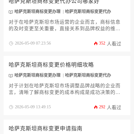
哈萨克斯坦商标变更代办公司哪家好
业高效、稳妥地完成商标权属管理，确保品牌资产
在哈市场的法律安全与运营连贯性。对于计划进行
哈萨克斯坦商标变更办理
哈萨克斯坦商标变更代办
哈萨克斯坦商标变更办理的企业而言，这是一份不
对于在哈萨克斯坦市场运营的企业而言，商标信息
可或缺的实操路线图。
的及时变更至关重要，直接关系到品牌权益的维护
与商业活动的合法性。本文旨在为企业决策者提供
一份深度攻略，系统剖析如何筛选优质的哈萨克斯
2026-05-09 07:23:56
352
人看过
坦商标变更办理服务商。文章将从评估机构专业资
质的核心维度出发，深入探讨服务流程、费用透明
度、本地资源网络及风险防控能力等关键要素，并
哈萨克斯坦商标变更价格明细攻略
辅以实用的筛选策略与注意事项，助力企业高效、
稳妥地完成商标变更事宜，保障自身无形资产安
哈萨克斯坦商标变更办理
哈萨克斯坦商标变更代办
全。
对于计划在哈萨克斯坦市场调整品牌战略的企业而
言，清晰了解商标变更的成本构成是成功决策的第
一步。本文将为您提供一份详尽的哈萨克斯坦商标
变更办理价格明细攻略，深入解析官方规费、专业
2026-05-09 13:49:15
292
人看过
服务费、潜在附加成本等关键要素，并结合办理流
程与策略建议，助力企业主精准预算，高效完成商
标权属信息的更新，保障品牌资产在哈国市场的合
哈萨克斯坦商标变更申请指南
法性与稳定性。