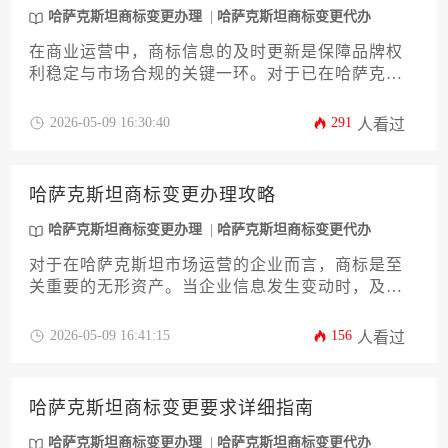
哈萨克斯坦商标变更办理
哈萨克斯坦商标变更代办
在商业运营中，商标信息的及时更新是保障品牌权
利稳定与市场合规的关键一环。对于已在哈萨克斯
坦成功注册商标的企业而言，当权利人名称、地址
等核心信息发生变动时，依法办理商标变更手续是
2026-05-09 16:30:40
291
人看过
维护法律效力的必要步骤。本指南旨在为企业决策
者提供一份系统、详尽的哈萨克斯坦商标变更申请
攻略，深度剖析从法规依据、申请材料到流程节点
哈萨克斯坦商标变更办理攻略
的完整路径，并提示常见风险与应对策略，助力企
业高效、稳妥地完成法律事务更新，确保品牌资产
哈萨克斯坦商标变更办理
哈萨克斯坦商标变更代办
在海外市场的安全无虞。其中，关于哈萨克斯坦商
对于在哈萨克斯坦市场运营的企业而言，商标是至
标变更办理的具体实践是本文阐述的核心。
关重要的无形资产。当企业信息发生变动时，及
时、准确地完成商标变更手续是维护权利、避免法
律风险的关键。本攻略将为您系统解析哈萨克斯坦
2026-05-09 16:41:15
156
人看过
商标变更办理的核心流程、所需文件、官方机构沟
通要点以及潜在注意事项，旨在为企业主及高管提
供一份详尽且实用的操作指南，助力您高效完成此
哈萨克斯坦商标变更要求详细指南
项法律事务，确保品牌权益在哈国的持续稳定。
哈萨克斯坦商标变更办理
哈萨克斯坦商标变更代办