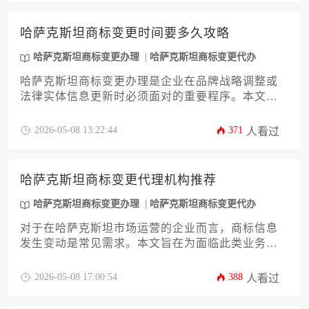
所需文件清单、官方审查要点及潜在风险应对策
略。通过本攻略，您将清晰掌握哈萨克斯坦商标变
哈萨克斯坦商标变更时间要多久攻略
更办理的实务路径，确保品牌权益在复杂国际商业
环境中的无缝衔接与持续保护。
哈萨克斯坦商标变更办理
哈萨克斯坦商标变更代办
哈萨克斯坦商标变更办理是企业在品牌战略调整或
法律实体信息更新时必须面对的重要程序。本文旨
在为企业主及高管提供一份详尽的攻略，深度解析
从提交申请到完成注册的全流程时间线，剖析影响
2026-05-08 13:22:44
371
人看过
办理周期的关键因素，并分享高效推进变更的策略
与常见问题应对方案，助您精准规划，确保品牌资
产在哈萨克斯坦市场的合法性与稳定性。
哈萨克斯坦商标变更代理机构推荐
哈萨克斯坦商标变更办理
哈萨克斯坦商标变更代办
对于在哈萨克斯坦市场运营的企业而言，商标信息
发生变动是常见需求。本文旨在为面临此类业务的
企业主及高管提供一份深度攻略，系统解析商标变
更的核心流程与潜在风险，并基于专业服务能力、
2026-05-08 17:00:54
388
人看过
本地资源、成功案例等多个维度，为您甄选并推荐
可靠的哈萨克斯坦商标变更代理机构。通过本文，