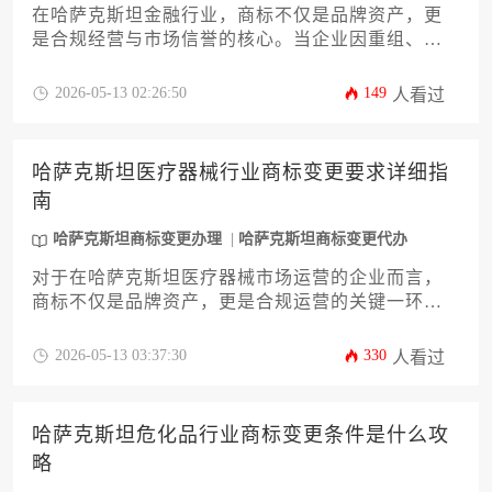
在哈萨克斯坦金融行业，商标不仅是品牌资产，更
是合规经营与市场信誉的核心。当企业因重组、并
购或战略调整需要变更商标时，选择一家专业可靠
的代办公司至关重要。本文旨在为面临此类需求的
2026-05-13 02:26:50
149
人看过
企业决策者提供一份深度、实用的选择攻略，系统
剖析从资质审查、行业经验到服务流程与风险管控
等十二个关键维度，助力您高效、稳妥地完成哈萨
哈萨克斯坦医疗器械行业商标变更要求详细指
克斯坦商标变更办理，保障企业在复杂监管环境下
南
的品牌权益与业务连续性。
哈萨克斯坦商标变更办理
哈萨克斯坦商标变更代办
对于在哈萨克斯坦医疗器械市场运营的企业而言，
商标不仅是品牌资产，更是合规运营的关键一环。
当企业因并购、重组或战略调整需要变更商标权属
信息时，必须遵循该国严格的法律与行业监管框
2026-05-13 03:37:30
330
人看过
架。本文旨在提供一份详尽指南，系统解析哈萨克
斯坦医疗器械行业商标变更的法定要求、特殊规
定、核心流程及潜在风险，助力企业高效、稳妥地
哈萨克斯坦危化品行业商标变更条件是什么攻
完成哈萨克斯坦商标变更办理，确保品牌权益在监
略
管严密的医疗领域无缝衔接与持续有效。