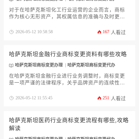
对于在哈萨克斯坦化工行业运营的企业而言，商标
作为核心无形资产，其权属信息的准确与及时更新
至关重要。本文旨在提供一份详尽的《哈萨克斯坦
化工行业商标变更周期明细指南》，系统解析从申
2026-05-12 10:58:58
167
人看过
请准备到最终核准的全流程时间框架、关键环节与
潜在风险。内容将深度结合化工行业特性，为企业
主及高管规划哈萨克斯坦商标变更办理策略、掌控
哈萨克斯坦金融行业商标变更资料有哪些攻略
周期节点提供切实可行的专业参考。
哈萨克斯坦商标变更办理
哈萨克斯坦商标变更代办
在哈萨克斯坦金融行业进行业务调整时，商标变更
是一项严谨的法律程序，关乎品牌资产的连续性与
合规性。本文旨在为企业决策者提供一份详尽的攻
略，系统解析办理哈萨克斯坦商标变更所需的核心
2026-05-12 11:55:45
251
人看过
资料、流程要点与潜在风险。文章将深入探讨从前
期文件准备到后期官方备案的全链条操作，帮助您
高效、稳妥地完成知识产权管理的关键一步，确保
哈萨克斯坦医药行业商标变更流程有哪些,攻略
企业在复杂市场环境中的品牌权益稳固无虞。
解读