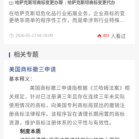
哈萨克斯坦商标变更办理
哈萨克斯坦商标变更代办
在哈萨克斯坦危化品行业拓展业务，企业商标的变
更绝非简单的程序性工作，而是牵涉到行业特殊监
管、法律合规与战略布局的关键环节。本文将深入
剖析在哈萨克斯坦进行危化品行业商标变更所需满
2026-05-13 04:18:00
493
人看过
足的具体条件、核心流程与潜在风险，为企业主及
高管提供一份从法规解读到实务操作的全面攻略。
相关专题
文中将系统阐述从申请资格、文件准备到官方审查
的全链条要点，旨在帮助企业高效、稳妥地完成哈
萨克斯坦商标变更办理，保障品牌资产在严格监管
美国商标撤三申请
领域的合法性与连续性。
基本释义：
美国商标撤三申请指根据《兰哈姆法案》相
关规定，针对已注册满三年且存在连续三年未实际
使用情况的商标，向美国专利商标局提出的撤销注
册商标法律程序。该程序旨在清理长期闲置的商标
资源，维护商标注册体系的公平性与有效性。
制度本质