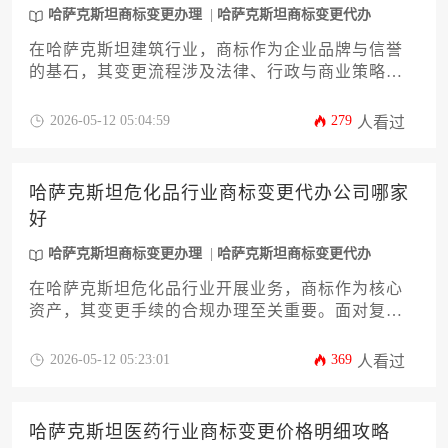
哈萨克斯坦商标变更办理
哈萨克斯坦商标变更代办
在哈萨克斯坦建筑行业，商标作为企业品牌与信誉
的基石，其变更流程涉及法律、行政与商业策略等
多重维度。本文旨在为计划调整商标权属或信息的
企业主与高管提供一份详尽的实操指南。文章将系
2026-05-12 05:04:59
279
人看过
统解析从前期评估到官方公告的完整路径，涵盖建
筑行业的特殊考量、官方机构（如知识产权局）的
具体要求、常见风险规避策略，以及如何高效完成
哈萨克斯坦危化品行业商标变更代办公司哪家
哈萨克斯坦商标变更办理。通过本篇深度攻略，读
好
者将能清晰把握关键节点，确保品牌资产在变更过
程中的合法性与稳定性。
哈萨克斯坦商标变更办理
哈萨克斯坦商标变更代办
在哈萨克斯坦危化品行业开展业务，商标作为核心
资产，其变更手续的合规办理至关重要。面对复杂
的法规与语言障碍，选择一家专业、可靠的代办服
务机构是企业的明智之选。本文将深入剖析如何甄
2026-05-12 05:23:01
369
人看过
选优质的哈萨克斯坦商标变更办理合作伙伴，从行
业理解、服务链条、成功案例等多维度提供一份详
尽的攻略，助力企业主高效、安全地完成商标权属
哈萨克斯坦医药行业商标变更价格明细攻略
过渡，稳固市场根基。