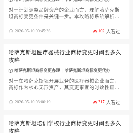
对于计划调整品牌资产的企业而言，理解哈萨克斯
坦商标变更条件是关键一步。本攻略将系统解析变
更的法律前提、所需材料及官方流程，涵盖权利人
信息、注册事项修改及许可备案等核心场景。文章
2026-05-10 00:45:36
102
人看过
旨在为企业主及高管提供一份详尽、可操作的行动
指南，帮助您高效、合规地完成哈萨克斯坦商标变
更办理，规避潜在的法律与商业风险。
哈萨克斯坦医疗器械行业商标变更时间要多久
攻略
哈萨克斯坦商标变更办理
哈萨克斯坦商标变更代办
对于在哈萨克斯坦开展业务的医疗器械企业而言，
商标作为核心无形资产，其变更事宜的时效性直接
关系到市场运营的连续性与合规性。本文将为您提
供一份详尽的攻略，深度剖析从资料准备到官方核
2026-05-10 03:00:19
317
人看过
准的全流程时间框架，揭示影响办理周期的关键变
量，并提供优化策略，助您高效、稳妥地完成哈萨
克斯坦商标变更办理，保障品牌权益在复杂法规环
哈萨克斯坦培训学校行业商标变更时间要多久
境下的无缝过渡。
攻略