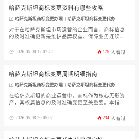
您将掌握如何高效、合规地完成哈萨克斯坦商标变
哈萨克斯坦商标变更资料有哪些攻略
更办理，确保品牌资产在异国市场的法律安全与稳
定性。
哈萨克斯坦商标变更办理
哈萨克斯坦商标变更代办
对于在哈萨克斯坦市场运营的企业而言，商标信息
的及时准确更新是维护品牌权益、保障业务连续性
的关键环节。本攻略旨在为企业决策者提供一份详
尽、专业的指南，系统解析在哈萨克斯坦进行商标
2026-05-08 17:07:42
175
人看过
变更所需的核心资料、官方流程、潜在风险及应对
策略。文章将深入探讨从变更事由判定到最终官方
注册完成的完整路径，助力企业高效、合规地完成
哈萨克斯坦商标变更周期明细指南
哈萨克斯坦商标变更办理，确保品牌资产在法律层
面的稳固与清晰。
哈萨克斯坦商标变更办理
哈萨克斯坦商标变更代办
在哈萨克斯坦的商业运营中，商标作为核心无形资
产，其权属信息的及时准确变更至关重要。本指南
旨在为企业决策者提供一份详尽的哈萨克斯坦商标
变更周期明细指南，系统解析从准备材料到官方核
2026-05-08 20:05:07
234
人看过
准的全流程时间框架与关键节点。文章将深入剖析
各类变更事项的具体办理周期、官方审查阶段的潜
在变量，并提供优化办理时效的实用策略，助力企