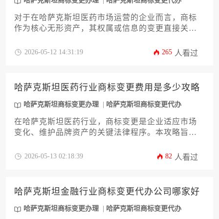
哈萨克斯坦商标变更办理
哈萨克斯坦商标变更代办
对于在哈萨克斯坦医药市场运营的企业而言，商标
作为核心无形资产，其权属或信息的变更直接关乎
品牌合规与市场稳定。本文将深入解析哈萨克斯坦
医药行业商标变更的具体流程、关键环节与潜在风
2026-05-12 14:31:19
265
人看过
险，涵盖从前期材料准备到官方审查核准的全过
程，并提供专业策略以应对医药领域的特殊监管要
求。无论您是计划进行权利人更迭、地址更新还是
哈萨克斯坦医药行业商标变更费用是多少攻略
其他事项变更，本攻略旨在为您提供一份详尽、实
用的行动指南，助您高效完成哈萨克斯坦商标变更
哈萨克斯坦商标变更办理
哈萨克斯坦商标变更代办
办理，保障品牌权益无缝过渡。
在哈萨克斯坦医药行业，商标变更是企业适应市场
变化、维护品牌资产的关键法律程序。本攻略旨在
为企业主及高管提供一份详尽的费用解析与办理指
南，深入剖析影响费用的官方规费、代理服务、商
2026-05-13 02:18:39
82
人看过
标状态及变更类型等核心要素。通过系统了解流程
与成本构成，企业能够更精准地规划预算，高效完
成哈萨克斯坦商标变更办理，确保品牌权益在复杂
哈萨克斯坦金融行业商标变更代办公司哪家好
法规环境下的稳定过渡。
哈萨克斯坦商标变更办理
哈萨克斯坦商标变更代办