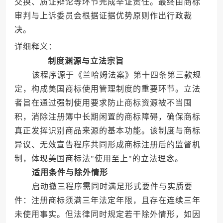
交换、质证辩论等环节完成举证责任。最终由商标
审判与上诉委员会根据证据优势原则作出行政裁
决。
详细释义：
制度渊源与立法宗旨
该程序源于《兰哈姆法案》第十四条第三款规
定，构成美国商标使用管理制度的重要环节。立法
者旨在通过强制使用要求防止商标资源被不当囤
积，消除注册簿中长期闲置的商标障碍，确保商标
真正发挥识别商品来源的基本功能。该制度与商标
异议、无效宣告程序共同形成商标注册后的监督机
制，体现美国商标法"使用至上"的立法理念。
适用条件与除外情形
启动撤三程序需同时满足形式要件与实质要
件：注册商标须满三年法定年限，且存在连续三年
未使用事实。但法律同时规定若干除外情形，如因