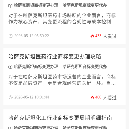
哈萨克斯坦商标变更办理
哈萨克斯坦商标变更代办
对于在哈萨克斯坦医药市场耕耘的企业而言，商标
作为核心资产，其变更流程的合规性与成本控制至
关重要。本文旨在提供一份详尽的哈萨克斯坦医药
行业商标变更价格明细攻略，深度解析从申请准备
2026-05-12 05:50:22
433
人看过
到官方规费、专业服务费在内的全部成本构成。文
章将系统梳理影响价格的关键变量，并提供清晰的
预算规划与风险规避策略，助力企业主高效完成哈
哈萨克斯坦医药行业商标变更办理攻略
萨克斯坦商标变更办理，稳固品牌法律根基。
哈萨克斯坦商标变更办理
哈萨克斯坦商标变更代办
对于在哈萨克斯坦医药市场运营的企业而言，商标
不仅是品牌资产，更是合规经营的关键一环。当企
业因并购、重组或战略调整需要变更商标信息时，
一套清晰、专业的办理攻略至关重要。本文将深入
2026-05-12 10:01:44
460
人看过
解析哈萨克斯坦医药行业商标变更的完整流程、核
心法规、常见风险及高效策略，旨在为企业决策者
提供一份切实可行的行动指南，助力企业顺利完成
哈萨克斯坦化工行业商标变更周期明细指南
哈萨克斯坦商标变更办理，确保品牌权益与业务运
营的连贯性与合法性。
哈萨克斯坦商标变更办理
哈萨克斯坦商标变更代办