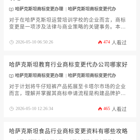
哈萨克斯坦商标变更办理
哈萨克斯坦商标变更代办
对于在哈萨克斯坦运营培训学校的企业而言，商标
变更是一项涉及法律与商业策略的关键事务。本文
旨在提供一份详尽的攻略，深入解析从启动申请到
最终核准的全流程时间框架。文章将系统剖析影响
2026-05-10 06:50:26
474
人看过
办理周期的各类核心因素，并提供切实可行的加速
策略与风险规避建议，助力企业主高效、稳妥地完
成哈萨克斯坦商标变更办理，确保品牌资产的合法
哈萨克斯坦教育行业商标变更代办公司哪家好
性与连续性。
哈萨克斯坦商标变更办理
哈萨克斯坦商标变更代办
对于计划将牛仔短裤产品拓展至卡塔尔市场的企业
而言，理解并掌握其商标申请流程是构建品牌护城
河的关键第一步。本文将系统性地解析在卡塔尔为
“牛仔短裤”这一具体商品进行商标注册的全过程，从
2026-05-10 12:26:34
465
人看过
前期查询与分类，到提交申请、审查、公告，直至
最终获权。文章旨在为企业决策者提供一份详尽、
专业且具备高度实操性的指南，帮助您高效、稳妥
哈萨克斯坦食品行业商标变更资料有哪些攻略
地完成卡塔尔商标申请，确保品牌资产在国际市场