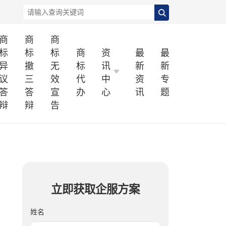
商
商
商
标
标
标
商
资
最
最
异
撤
无
标
讯
新
新
议
三
效
代
中
资
专
答
答
宣
办
心
讯
题
辩
辩
告
立即获取企服方案
姓名