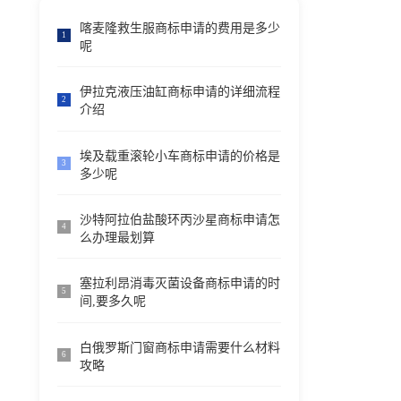
喀麦隆救生服商标申请的费用是多少
1
呢
伊拉克液压油缸商标申请的详细流程
2
介绍
埃及载重滚轮小车商标申请的价格是
3
多少呢
沙特阿拉伯盐酸环丙沙星商标申请怎
4
么办理最划算
塞拉利昂消毒灭菌设备商标申请的时
5
间,要多久呢
白俄罗斯门窗商标申请需要什么材料
6
攻略