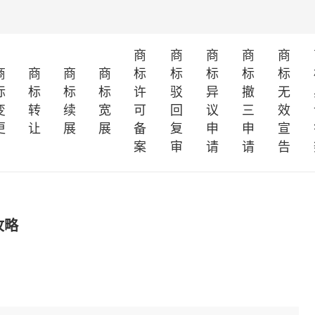
商
商
商
商
商
商
商
商
商
标
标
标
标
标
标
标
标
标
许
驳
异
撤
无
变
转
续
宽
可
回
议
三
效
更
让
展
展
备
复
申
申
宣
案
审
请
请
告
攻略