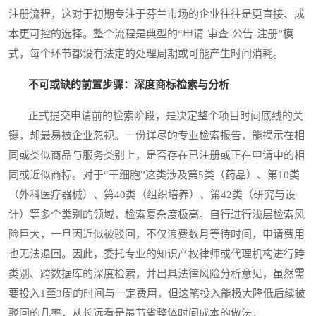
注册流程，这对于初期专注于芬兰市场的企业往往是更直接、成
本更可控的选择。整个流程是典型的“申请-审查-公告-注册”模
式，每个环节都设有法定的处理周期或可能产生时间消耗。
不可或缺的前置步骤：深度商标检索与分析
正式提交申请前的检索阶段，是决定整个项目时间底线的关
键，却最易被企业忽视。一份详尽的专业检索报告，能揭示在相
同或类似商品与服务类别上，是否存在已注册或正在申请中的相
同或近似商标。对于“干细胞”这类涉及第5类（药品）、第10类
（外科医疗器械）、第40类（组织培养）、第42类（研究与设
计）等多个类别的领域，检索复杂度极高。自行进行浅层检索风
险巨大，一旦因近似被驳回，不仅浪费数月等待时间，申请费用
也无法退回。因此，委托专业的知识产权律师或代理机构进行跨
类别、跨数据库的深度检索，并出具法律风险分析意见，虽然需
要投入1至3周的时间与一定费用，但这笔投入能极大降低后续被
驳回的几率，从长远看是最节省整体时间成本的做法。