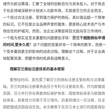
域作为前沿赛道，汇聚了全球的创新目光与资本投入。对于有志
于在此领域深耕并计划进入北欧市场，尤其是芬兰的企业而言，
一个经过合法注册、受到强力保护的商标，其价值远超一个简单
的标识。它不仅是企业品牌声誉的载体，更是核心技术资产与市
场信任的护城河。然而，当企业决策层将目光投向芬兰市场时，
一个极为现实且至关重要的问题便会浮现：
芬兰干细胞商标申请
的时间,要多久呢
？这个问题的答案并非一个简单的数字，而是一
个受多重因素交织影响的动态过程。理解这个过程，对于企业高
效配置资源、把握市场时机具有战略意义。
理解芬兰商标注册体系的基本框架
要预估时间，首先需了解芬兰的商标注册主管机构与法律基
础。芬兰的商标注册事务由芬兰专利与注册局负责。作为欧盟成
员国，芬兰并行存在两套商标保护体系：国家商标体系与欧盟商
标体系。前者效力仅限于芬兰境内，后者则通过一次注册，在全
部欧盟成员国自动生效。本文聚焦于在芬兰本土进行的国家商标