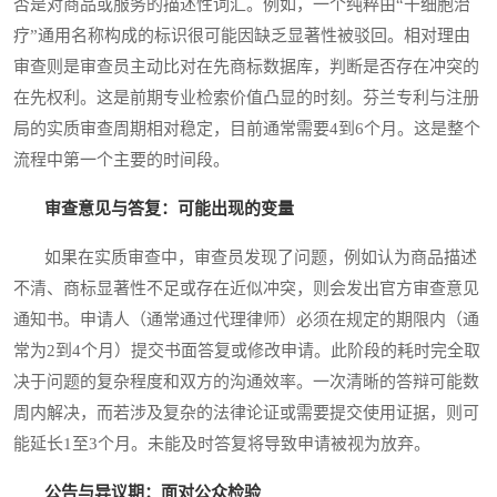
否是对商品或服务的描述性词汇。例如，一个纯粹由“干细胞治
疗”通用名称构成的标识很可能因缺乏显著性被驳回。相对理由
审查则是审查员主动比对在先商标数据库，判断是否存在冲突的
在先权利。这是前期专业检索价值凸显的时刻。芬兰专利与注册
局的实质审查周期相对稳定，目前通常需要4到6个月。这是整个
流程中第一个主要的时间段。
审查意见与答复：可能出现的变量
如果在实质审查中，审查员发现了问题，例如认为商品描述
不清、商标显著性不足或存在近似冲突，则会发出官方审查意见
通知书。申请人（通常通过代理律师）必须在规定的期限内（通
常为2到4个月）提交书面答复或修改申请。此阶段的耗时完全取
决于问题的复杂程度和双方的沟通效率。一次清晰的答辩可能数
周内解决，而若涉及复杂的法律论证或需要提交使用证据，则可
能延长1至3个月。未能及时答复将导致申请被视为放弃。
公告与异议期：面对公众检验