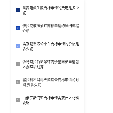
喀麦隆救生服商标申请的费用是多少
1
呢
伊拉克液压油缸商标申请的详细流程
2
介绍
埃及载重滚轮小车商标申请的价格是
3
多少呢
沙特阿拉伯盐酸环丙沙星商标申请怎
4
么办理最划算
塞拉利昂消毒灭菌设备商标申请的时
5
间,要多久呢
白俄罗斯门窗商标申请需要什么材料
6
攻略