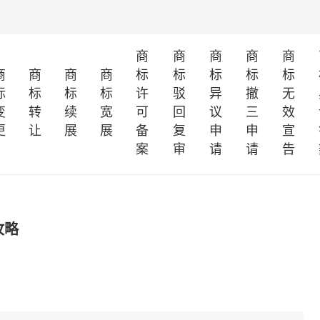
商
商
商
商
商
商
商
商
商
标
标
标
标
标
标
标
标
标
许
驳
异
撤
无
变
转
续
宽
可
回
议
三
效
更
让
展
展
备
复
申
申
宣
案
审
请
请
告
攻略