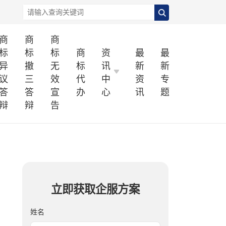
商
商
商
标
标
标
商
资
最
最
异
撤
无
标
讯
新
新
议
三
效
代
中
资
专
答
答
宣
办
心
讯
题
辩
辩
告
立即获取企服方案
姓名