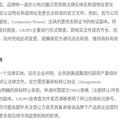
、品牌统一或办公地点搬迁而导致法律实体名称或地址变化
供足以证明名称或地址变更合法有效的官方文件。例如，若为公司
Companies House）出具的更改名称证书的核证副本。所
相对直接，UKIPO主要进行形式审查，即核实文件是否齐全、信
。及时完成此项变更，是确保官方通讯送达有效、维持商标有效
件
个法律实体。这在企业并购、业务剥离或集团内部资产重组时
法律文件。双方需签署商标转让协议（Assignment
包含明确的商标转让条款。申请时需提交TM16表格（注册转让/所有
副本。UKIPO会审查文件是否清晰表明了转让的商标注册号、
员可能会额外关注受让方是否具备承接该品牌下产品商业运营的
更多是后续市场监管机构的职责。