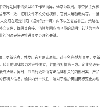
审查周期因申请类型和工作量而异，通常为数周。审查员主要核
信息不一致、证明文件不充分或模糊、官费未足额缴纳等。一旦
rt），申请人必须在规定时限（通常为2个月）内予以答复或补正。策略在
补交文件，确保其直接、清晰地回应审查员的疑问；若认为审查
业的沟通是快速推进变更办理的关键。
簿上更新信息，并发出官方确认通知。对于名称/地址变更，更新
起，转让的法律效力才完整确立，并能够对抗第三方。企业务必妥
最终凭证。同时，应自行更新所有与品牌相关的内部档案、产品
的权利人信息，确保内外一致性，这对于维护英国商标变更办理