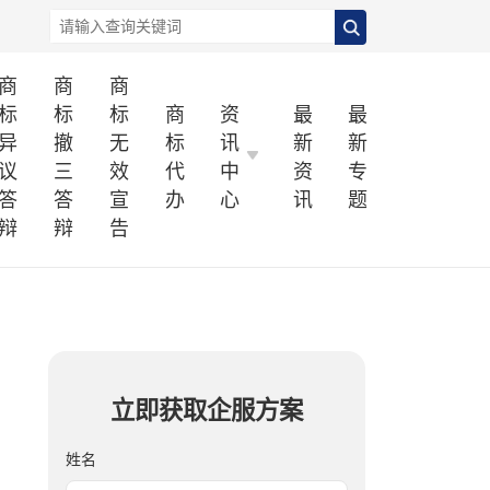
商
商
商
标
标
标
商
资
最
最
异
撤
无
标
讯
新
新
议
三
效
代
中
资
专
答
答
宣
办
心
讯
题
辩
辩
告
立即获取企服方案
姓名