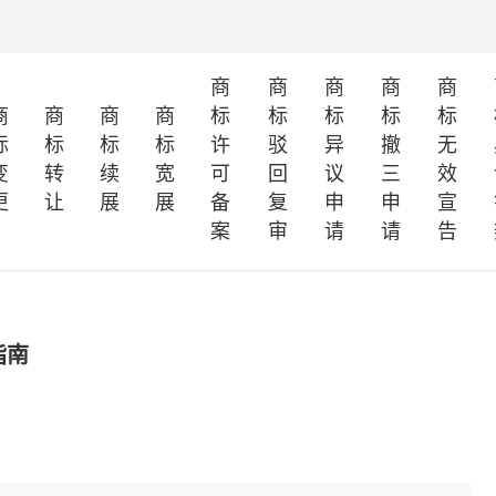
商
商
商
商
商
商
商
商
商
标
标
标
标
标
标
标
标
标
许
驳
异
撤
无
变
转
续
宽
可
回
议
三
效
更
让
展
展
备
复
申
申
宣
案
审
请
请
告
指南