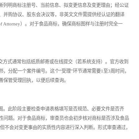
hange），其中需清晰列明商标注册号、当前信息、拟变更信息及变更理由；经公证
、并购协议、股东会决议等，非英文文件需提供经认证的翻译
f Attorney）。对于食品商标，确保商标图样与注册时完全一
方式通常包括纸质邮寄或在线提交（若系统支持）。官方收到
，分配一个案件编号。这个“受理”环节通常需要1至3周时间，
善保管受理回执，以便后续查询。
周。此阶段主要检查申请表格填写是否规范、必要文件是否齐
性问题。对于食品商标，审查员也会初步核对商标是否涉及食品
类），但不会对变更事由的实质性内容进行深入判断。形式审查通过，