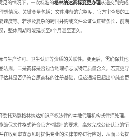
见的情况下，一次标准的
格林纳达商标变更办理
从递交到完成
是理想情况。关键变量包括：文件准备的完整度、官方审查员的工
复速度等。若涉及复杂的跨国并购或文件公证认证链条长，前期
疑，整体周期可能延长至8个月甚至更久。
与生产许可、卫生认证等资质的关联性。变更后，需确保其他
品法规。二是商标是否包含地理标志或特定质量含义。若变更导
评估其是否仍符合原商标的注册基础，但这通常已超出单纯变更
委托熟悉格林纳达知识产权法律的本地代理机构或律师处理。
能确保文件格式符合官方“挑剔”的要求，高效完成公证认证的衔
并在收到审查意见时提供专业的法律策略进行应对，从而显著提