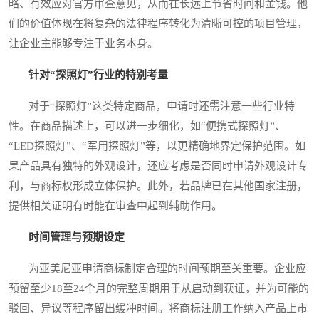
略、有效应对官方审查意见，从而在长远上节省时间和金钱。他
们的价值体现在将复杂的法律程序转化为清晰可控的项目管理，
让企业主能够专注于业务本身。
针对“探照灯”行业的特别考量
对于“探照灯”这类特定商品，申请时还需注意一些行业特
性。在商品描述上，可以进一步细化，如“便携式探照灯”、
“LED探照灯”、“军用探照灯”等，以更精确地界定保护范围。如
果产品具有独特的外观设计，还应考虑是否同时申请外观设计专
利，与商标权形成立体保护。此外，若品牌已在其他国家注册，
提供相关证明有时能在审查中起到辅助作用。
时间管理与预期设定
为亚美尼亚申请商标制定合理的时间预期至关重要。企业应
预留至少18至24个月的完整周期用于从启动到获证，并为可能的
驳回、异议等程序留出缓冲时间。将商标注册工作纳入产品上市