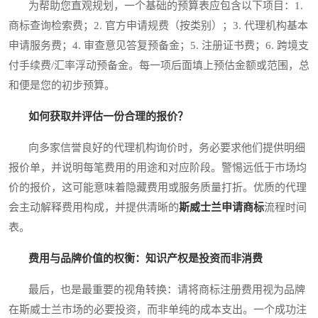
为帮助您直观规划，一个基础的预算表应包含以下项目：1.
商标查询检索费；2. 官方申请规费（按类别）；3. 代理机构基本
申请服务费；4. 审查意见答复预备金；5. 注册证书费；6. 跨境支
付手续费/汇率浮动预备金。每一项后面填上预估金额或范围，总
和便是您的初步预算。
如何获取并评估一份合理的报价？
向多家信誉良好的代理机构询价时，务必要求他们提供明细
报价单，并说明每笔费用的用途和对应阶段。警惕远低于市场均
价的报价，这可能意味着隐藏费用或服务质量打折。优质的代理
会主动解释费用构成，并提供清晰的
斯威士兰申请商标
流程时间
表。
费用与品牌价值的权衡：知识产权是投资而非消费
最后，也是最重要的视角转换：请将商标注册费用视为品牌
在斯威士兰市场的必要投资，而非单纯的成本支出。一个成功注