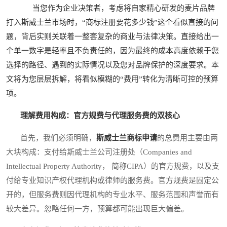
当您作为企业决策者，考虑将自家精心研发的麦片品牌
打入斯威士兰市场时，“商标注册要花多少钱”这个看似直接的问
题，背后实则关联着一整套复杂的商业与法律决策。直接给出一
个单一数字是轻率且不负责任的，因为最终的成本高度依赖于您
选择的路径、遇到的实际情况以及您对品牌保护的深度要求。本
文将为您层层拆解，将看似模糊的“费用”转化为清晰可控的预算
项。
理解费用构成：官方规费与代理服务费的双核心
首先，我们必须明确，
斯威士兰商标申请
的总费用主要由两
大块构成：支付给斯威士兰公司注册处（Companies and
Intellectual Property Authority， 简称CIPA）的官方规费，以及支
付给专业知识产权代理机构或律师的服务费。官方规费是固定公
开的，但服务费则因代理机构的专业水平、服务范围和声誉而有
较大差异。忽略任何一方，预算都可能出现巨大偏差。