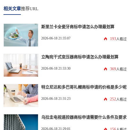
相关文章
推荐URL
斯里兰卡全瓷牙商标申请怎么办理最划算
2026-06-18 21:35:07
193
人看过
立陶宛干式变压器商标申请怎么办理最划算
2026-06-18 21:33:30
369
人看过
特立尼达和多巴哥礼帽商标申请的价格是多少呢
2026-06-18 21:31:23
252
人看过
乌拉圭电视遥控器商标申请需要什么条件及要求
2026-06-18 21:29:01
156
人看过