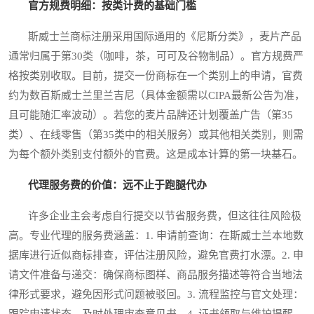
官方规费明细：按类计费的基础门槛
斯威士兰商标注册采用国际通用的《尼斯分类》，麦片产品
通常归属于第30类（咖啡，茶，可可及谷物制品）。官方规费严
格按类别收取。目前，提交一份商标在一个类别上的申请，官费
约为数百斯威士兰里兰吉尼（具体金额需以CIPA最新公告为准，
且可能随汇率波动）。若您的麦片品牌还计划覆盖广告（第35
类）、在线零售（第35类中的相关服务）或其他相关类别，则需
为每个额外类别支付额外的官费。这是成本计算的第一块基石。
代理服务费的价值：远不止于跑腿代办
许多企业主会考虑自行提交以节省服务费，但这往往风险极
高。专业代理的服务费涵盖：1. 申请前查询：在斯威士兰本地数
据库进行近似商标排查，评估注册风险，避免官费打水漂。2. 申
请文件准备与递交：确保商标图样、商品服务描述等符合当地法
律形式要求，避免因形式问题被驳回。3. 流程监控与官文处理：
跟踪申请状态，及时处理审查意见书。4. 证书领取与维护提醒。