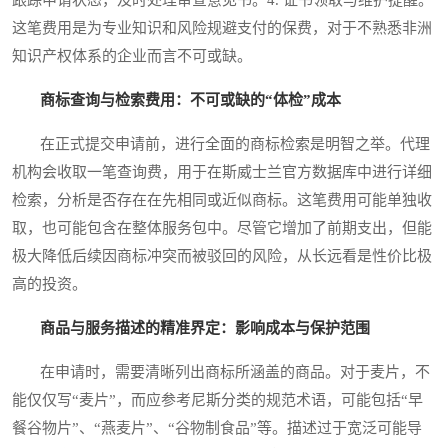
这笔费用是为专业知识和风险规避支付的保费，对于不熟悉非洲
知识产权体系的企业而言不可或缺。
商标查询与检索费用：不可或缺的“体检”成本
在正式提交申请前，进行全面的商标检索是明智之举。代理
机构会收取一笔查询费，用于在斯威士兰官方数据库中进行详细
检索，分析是否存在在先相同或近似商标。这笔费用可能单独收
取，也可能包含在整体服务包中。尽管它增加了前期支出，但能
极大降低后续因商标冲突而被驳回的风险，从长远看是性价比极
高的投资。
商品与服务描述的精准界定：影响成本与保护范围
在申请时，需要清晰列出商标所涵盖的商品。对于麦片，不
能仅仅写“麦片”，而应参考尼斯分类的规范术语，可能包括“早
餐谷物片”、“燕麦片”、“谷物制食品”等。描述过于宽泛可能导