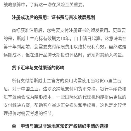
战略预算中，了解这一潜在风险至关重要。
注册成功后的费用：证书费与首次续展规划
商标获准注册后，您需要支付注册证书的颁发费用。更重要
的是，斯威士兰商标有效期为10年，自申请日起算。这意味着在
第十年到期前，您需要支付续展费用以维持权利有效。虽然这是
远期成本，但在进行品牌长期投资评估时，必须将其纳入考量。
货币汇率与支付渠道的影响
所有支付给斯威士兰官方的费用均需使用当地货币里兰吉
尼。对于中国企业，这涉及跨境支付和货币兑换，银行手续费和
汇率波动会成为隐形成本。一些国际化的代理机构能提供更优的
支付解决方案，帮助客户减少汇兑损失和手续费，这也是比较代
理报价时需要考虑的细节。
单一申请与通过非洲地区知识产权组织申请的选择