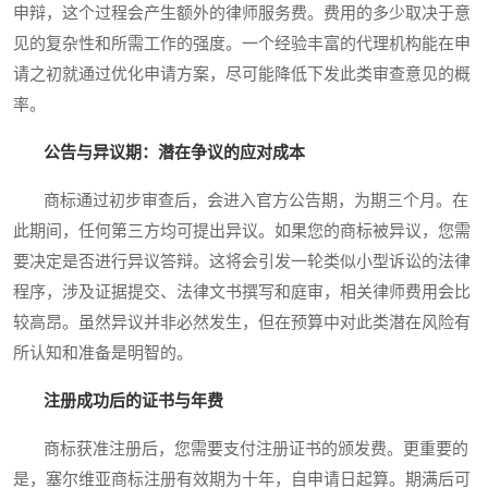
申辩，这个过程会产生额外的律师服务费。费用的多少取决于意
见的复杂性和所需工作的强度。一个经验丰富的代理机构能在申
请之初就通过优化申请方案，尽可能降低下发此类审查意见的概
率。
公告与异议期：潜在争议的应对成本
商标通过初步审查后，会进入官方公告期，为期三个月。在
此期间，任何第三方均可提出异议。如果您的商标被异议，您需
要决定是否进行异议答辩。这将会引发一轮类似小型诉讼的法律
程序，涉及证据提交、法律文书撰写和庭审，相关律师费用会比
较高昂。虽然异议并非必然发生，但在预算中对此类潜在风险有
所认知和准备是明智的。
注册成功后的证书与年费
商标获准注册后，您需要支付注册证书的颁发费。更重要的
是，塞尔维亚商标注册有效期为十年，自申请日起算。期满后可