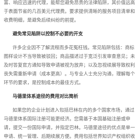
富、响应迅速的代理，能帮您避免昂贵的法律陷阱，其价值远高
于表面节省的几百美元代理费。要求提供清晰的服务项目清单和
收费明细，是避免后续纠纷的前提。
避免常见陷阱以控制不必要的开支
许多企业因不了解流程而多花冤枉钱。常见陷阱包括：商标
图样设计不当导致被驳回；商品描述过于宽泛引发审查意见；未
及时答复官方通知导致申请被视为放弃；以及忽视续展导致权利
丧失需重新申请（成本更高）。与专业人士充分沟通，理解每个
环节的要求，是控制成本的最佳方式。
马德里体系途径的费用对比简析
如果您的企业计划进入包括巴林在内的多个国家市场，通过
马德里体系国际注册可能更经济。您需基于本国基础注册或申
请，提交一份国际申请，并指定巴林。马德里途径的优点是单一
申请、统一管理、后期续展方便。费用包括世界知识产权组织收