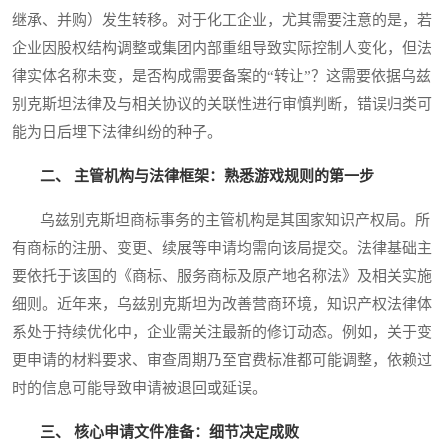
继承、并购）发生转移。对于化工企业，尤其需要注意的是，若
企业因股权结构调整或集团内部重组导致实际控制人变化，但法
律实体名称未变，是否构成需要备案的“转让”？这需要依据乌兹
别克斯坦法律及与相关协议的关联性进行审慎判断，错误归类可
能为日后埋下法律纠纷的种子。
二、 主管机构与法律框架：熟悉游戏规则的第一步
乌兹别克斯坦商标事务的主管机构是其国家知识产权局。所
有商标的注册、变更、续展等申请均需向该局提交。法律基础主
要依托于该国的《商标、服务商标及原产地名称法》及相关实施
细则。近年来，乌兹别克斯坦为改善营商环境，知识产权法律体
系处于持续优化中，企业需关注最新的修订动态。例如，关于变
更申请的材料要求、审查周期乃至官费标准都可能调整，依赖过
时的信息可能导致申请被退回或延误。
三、 核心申请文件准备：细节决定成败