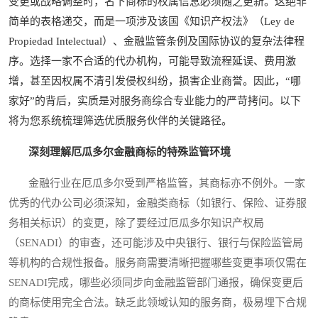
变更或战略调整时，名下商标的权属信息必须随之更新。这绝非
简单的表格递交，而是一项涉及该国《知识产权法》（Ley de
Propiedad Intelectual）、金融监管条例及国际协议的复杂法律程
序。选择一家不合适的代办机构，可能导致流程延误、费用激
增，甚至因权属不清引发侵权纠纷，损害企业商誉。因此，“哪
家好”的背后，实质是对服务商综合专业能力的严苛拷问。以下
将为您系统梳理筛选优质服务伙伴的关键路径。
深刻理解厄瓜多尔金融商标的特殊监管环境
金融行业在厄瓜多尔受到严格监管，其商标亦不例外。一家
优秀的代办公司必须深知，金融类商标（如银行、保险、证券服
务相关标识）的变更，除了要经过厄瓜多尔知识产权局
（SENADI）的审查，还可能涉及中央银行、银行与保险监管局
等机构的合规性报备。服务商需要清晰把握哪些变更事项仅需在
SENADI完成，哪些必须同步向金融监管部门通报，确保变更后
的商标使用完全合法。缺乏此领域认知的服务商，极易埋下合规