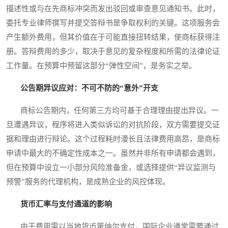
描述性或与在先商标冲突而发出驳回或审查意见通知书。此时，
委托专业律师撰写并提交答辩书是争取权利的关键。这项服务会
产生额外费用，但其价值在于可能直接扭转结果，使商标获得注
册。答辩费用的多少，取决于意见的复杂程度和所需的法律论证
工作量。在预算中预留这部分“弹性空间”，是务实之举。
公告期异议应对：不可不防的“意外”开支
商标公告期内，任何第三方均可基于合理理由提出异议。一
旦遭遇异议，程序将进入类似诉讼的对抗阶段，双方需要提交证
据和理由进行辩论。这个过程耗时漫长且法律费用高昂，是商标
申请中最大的不确定性成本之一。虽然并非所有申请都会遇到，
但在预算中设立一小部分风险准备金，或选择提供“异议监测与
预警”服务的代理机构，是成熟企业的风控体现。
货币汇率与支付通道的影响
由于费用需以当地货币第纳尔支付，国际企业通常需要通过