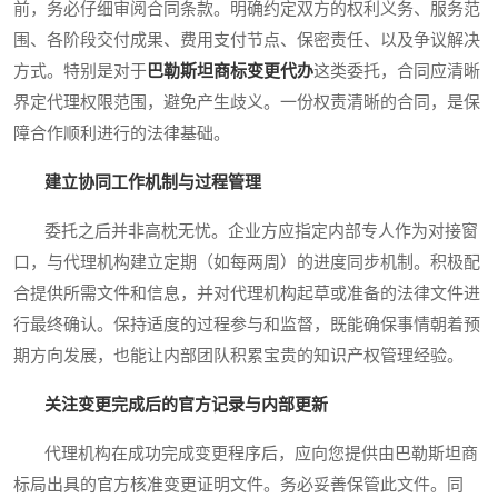
前，务必仔细审阅合同条款。明确约定双方的权利义务、服务范
围、各阶段交付成果、费用支付节点、保密责任、以及争议解决
方式。特别是对于
巴勒斯坦商标变更代办
这类委托，合同应清晰
界定代理权限范围，避免产生歧义。一份权责清晰的合同，是保
障合作顺利进行的法律基础。
建立协同工作机制与过程管理
委托之后并非高枕无忧。企业方应指定内部专人作为对接窗
口，与代理机构建立定期（如每两周）的进度同步机制。积极配
合提供所需文件和信息，并对代理机构起草或准备的法律文件进
行最终确认。保持适度的过程参与和监督，既能确保事情朝着预
期方向发展，也能让内部团队积累宝贵的知识产权管理经验。
关注变更完成后的官方记录与内部更新
代理机构在成功完成变更程序后，应向您提供由巴勒斯坦商
标局出具的官方核准变更证明文件。务必妥善保管此文件。同