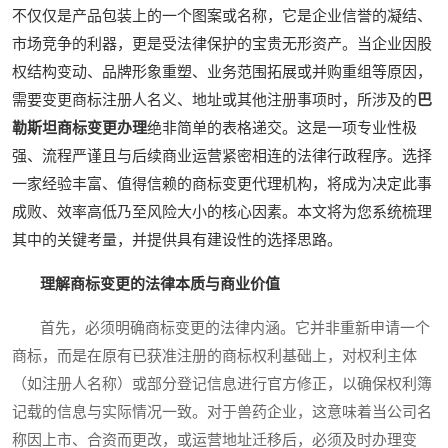
不仅仅是产品包装上的一个图案或名称，它是企业信誉的凝结、
市场竞争的利器，更是受法律保护的宝贵无形资产。当企业因股
权结构变动、品牌形象重塑、业务范围拓展或并购重组等原因，
需要变更商标注册人名义、地址或其他注册事项时，所涉及的
巴
勒斯坦商标变更办理
绝非简单的表格递交。这是一项专业性极
强、流程严谨且与后续商业运营紧密相连的法律行政程序。选择
一家经验丰富、值得信赖的商标变更代理机构，将成为决定此事
成败、效率高低乃至风险大小的核心因素。本文将为您系统梳理
其中的关键考量，并提供具有建设性的选择思路。
理解商标变更的法律本质与商业价值
首先，必须明确商标变更的法律内涵。它并非重新申请一个
商标，而是在原有已获准注册的商标权利基础上，对权利主体
（如注册人名称）或部分登记信息进行官方修正，以确保权利簿
记载的信息与实际情况一致。对于兽药企业，这意味着当公司名
称因上市、合资而更改，或运营地址迁移后，必须及时办理变