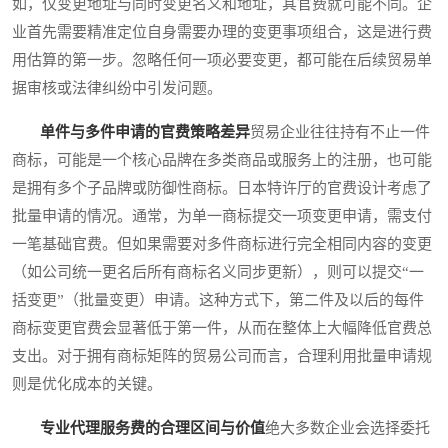
如，仅变更地址与同时变更名义和地址，其官费就可能不同。企
业首先需要精准定位自身需要办理的变更事项组合，这是进行费
用估算的第一步。忽略任何一项必要变更，都可能在后续贸易单
据审核或法律纠纷中引发问题。
单件与多件申请的官费策略差异
贸易企业往往持有不止一件
商标，可能是一个核心品牌在多类商品或服务上的注册，也可能
是拥有多个子品牌或防御性商标。日本特许厅的官费设计考虑了
批量申请的情况。通常，为单一商标提交一项变更申请，需支付
一笔基础官费。但如果需要对多件商标进行完全相同内容的变更
（如公司统一更名后所有商标名义同步更新），则可以提交“一
括变更”（批量变更）申请。这种方式下，第二件及以后的每件
商标变更官费会显著低于第一件，从而在整体上大幅降低官费总
支出。对于拥有商标矩阵的贸易公司而言，合理利用批量申请规
则是优化成本的关键。
专业代理服务费的合理区间与价值
绝大多数企业会选择委托