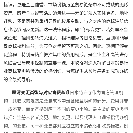
标识，更是企业信誉、市场份额乃至贸易链条中不可或缺的无形
资产。随着企业经营活动的演进——无论是法人实体更名、地址
迁移，还是因并购重组导致的权属变动，与之对应的商标注册信
息也必须同步更新。这一法律程序，即“商标变更”，若处理不当
或延迟，轻则影响海关通关、银行结算等日常运营，重则可能导
致商标权利失效，为竞争对手留下可乘之机。因此，透彻理解变
更流程，特别是精准把控其中的费用构成，是企业主和高管进行
风险管理与成本控制的重要一课。本攻略将深入拆解日本贸易行
业商标变更所涉及的价格明细，为您提供从预算筹备到成功办结
的全景式导航。
厘清变更类型与对应官费基准
日本特许厅作为官方管理机
构，其收取的规费是变更成本中最基础且明确的部分。费用并非
一成不变，而是严格对应于不同的变更事项。最主要的变更类型
包括：注册人名义变更、地址变更、以及代理人（通常指代办机
构）的变更。每一种变更都对应独立的申请表格和收费标准。例