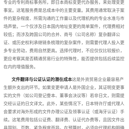
专业的专利商标事务所，即日本商标变更代办服务，来处理变更
事宜。这笔服务费是总成本中的主要变量。其费用通常取决于案
件的复杂程度、所需沟通的工作量以及代理机构的专业水准与市
场声誉。一个仅涉及日本国内地址变更的简单案件，代理费相对
较低；而涉及跨国公司的合并、商号（公司名称）复杂翻译公
证、或历史权利承继链条梳理的复杂案件，则需要代理人投入更
多专业劳动，费用自然更高。选择代理时，不应仅仅比较报价，
更应考察其是否精通贸易行业的特殊性，能否提供包括后续监控
在内的增值服务。
文件翻译与公证认证的潜在成本
这是外资贸易企业最容易产
生额外支出的环节。如果变更申请人是外国企业，其证明变更事
实的文件（如公司登记誊本、董事会决议等）若非日文，则需提
交经认证的日文译文。此外，某些情况下，日本特许厅或代理人
会要求对海外形成的文件办理公证及领事认证（或海牙认证）手
续。这笔费用包括公证费、翻译费、认证代办费等，且因文件出
具国别、页数、紧急程度而异。在预算时，必须向代理机构明确