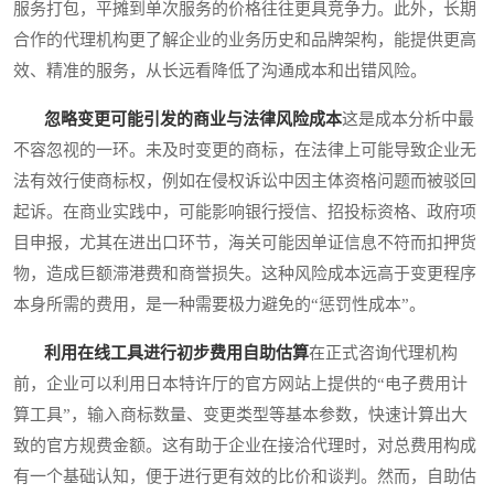
服务打包，平摊到单次服务的价格往往更具竞争力。此外，长期
合作的代理机构更了解企业的业务历史和品牌架构，能提供更高
效、精准的服务，从长远看降低了沟通成本和出错风险。
忽略变更可能引发的商业与法律风险成本
这是成本分析中最
不容忽视的一环。未及时变更的商标，在法律上可能导致企业无
法有效行使商标权，例如在侵权诉讼中因主体资格问题而被驳回
起诉。在商业实践中，可能影响银行授信、招投标资格、政府项
目申报，尤其在进出口环节，海关可能因单证信息不符而扣押货
物，造成巨额滞港费和商誉损失。这种风险成本远高于变更程序
本身所需的费用，是一种需要极力避免的“惩罚性成本”。
利用在线工具进行初步费用自助估算
在正式咨询代理机构
前，企业可以利用日本特许厅的官方网站上提供的“电子费用计
算工具”，输入商标数量、变更类型等基本参数，快速计算出大
致的官方规费金额。这有助于企业在接洽代理时，对总费用构成
有一个基础认知，便于进行更有效的比价和谈判。然而，自助估