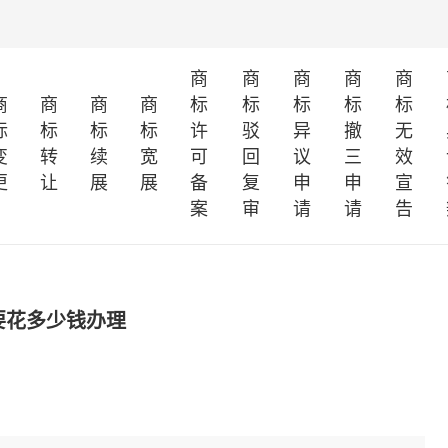
商
商
商
商
商
商
商
商
商
标
标
标
标
标
标
标
标
标
许
驳
异
撤
无
变
转
续
宽
可
回
议
三
效
更
让
展
展
备
复
申
申
宣
案
审
请
请
告
要花多少钱办理