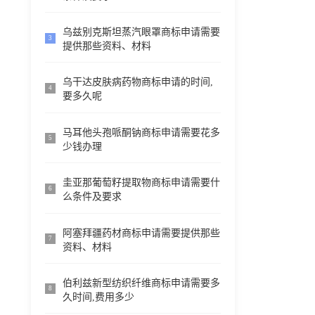
乌兹别克斯坦蒸汽眼罩商标申请需要
3
提供那些资料、材料
乌干达皮肤病药物商标申请的时间,
4
要多久呢
马耳他头孢哌酮钠商标申请需要花多
5
少钱办理
圭亚那葡萄籽提取物商标申请需要什
6
么条件及要求
阿塞拜疆药材商标申请需要提供那些
7
资料、材料
伯利兹新型纺织纤维商标申请需要多
8
久时间,费用多少