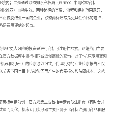
亚境内；二是通过欧盟知识产权局（EUIPO）申请欧盟商标
括拉脱维亚）自动生效。两种路径的官费、流程和保护范围迥异，
不止拉脱维亚一国的企业，欧盟商标通常是更具性价比的选择，
略是费用评估的起点。
规避更大风险的投资是进行商标可注册性检索。这笔费用主要
在官方数据库中进行相同或近似商标的查询。对于“机床专用变频
“机器和机床”）的检索必须细致。代理机构的专业检索报告不仅
您节省下因盲目申请被驳回而产生的官费损失和時間成本。这笔
商标申请为例，官方规费主要包括申请费与注册费（有时合并
数量而变化。机床专用变频器主要归属于《商标注册用商品和服