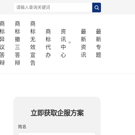
商
商
商
标
标
标
商
资
最
最
异
撤
无
标
讯
新
新
议
三
效
代
中
资
专
答
答
宣
办
心
讯
题
辩
辩
告
立即获取企服方案
姓名