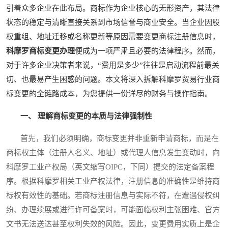
引着众多企业在此布局。商标作为企业核心的无形资产，其法律
状态的稳定与清晰直接关系到市场信誉与商业安全。当企业因股
权重组、地址迁移或名称更新等原因需要变更商标注册信息时，
科摩罗商标变更办理
便成为一项严肃且必要的法律程序。然而，
对于许多企业决策者来说，“费用是多少”往往是启动流程前最关
切、也最易产生困惑的问题。本文将深入拆解科摩罗贸易行业商
标变更的全链路成本，为您提供一份详尽的财务与操作指南。
一、 理解商标变更的本质与法律强制性
首先，我们必须明确，商标变更并非重新申请商标，而是在
商标权主体（注册人名义、地址）或代理人信息发生变动时，向
科摩罗工业产权局（英文缩写OIPC，下同）提交的法定备案程
序。根据科摩罗相关工业产权法律，注册信息的准确性是维持商
标权有效性的基础。若商标注册信息与实际不符，在遭遇侵权纠
纷、办理续展或进行许可备案时，可能面临权利主张困难、官方
文书无法送达甚至权利失效的风险。因此，变更费用实质上是企