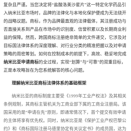
复杂且严谨。当您决定将“盐酸洛美沙星片”这一特定化学药品引
入纳米比亚市场时，品牌的法律化与本地化保护便成为无法绕开
的战略议题。商标，作为品牌最直观的法律载体，其注册成功与
否直接关系到产品在市场中的识别度、信誉积累以及长期商业利
益的保障。然而，跨国商标注册绝非简单的文件递交，它涉及对
目标国法律体系的深度理解、对行业分类的精准把握以及对申请
策略的周密筹划。如何在控制成本的前提下，高效、稳妥地完成
纳米比亚申请商标
的全过程，实现“划算”与“可靠”的双重目标，
正是本攻略旨在为您系统解答的核心问题。
理解纳米比亚商标法律体系的基础框架
纳米比亚的商标制度主要受《1999年工业产权法》及其相关
条例规制，其商标主管机关为工商业部下属的工商业注册局。该
国采用的是“申请在先”原则，即通常情况下，首个提交有效申请
的主体将享有优先权。同时，纳米比亚是《保护工业产权巴黎公
约》和《商标国际注册马德里协定有关议定书》的成员国，这为