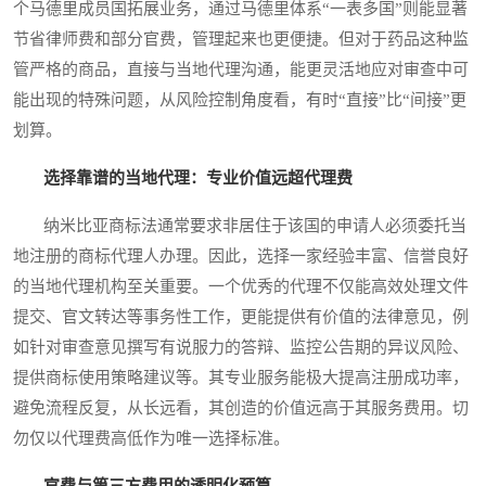
个马德里成员国拓展业务，通过马德里体系“一表多国”则能显著
节省律师费和部分官费，管理起来也更便捷。但对于药品这种监
管严格的商品，直接与当地代理沟通，能更灵活地应对审查中可
能出现的特殊问题，从风险控制角度看，有时“直接”比“间接”更
划算。
选择靠谱的当地代理：专业价值远超代理费
纳米比亚商标法通常要求非居住于该国的申请人必须委托当
地注册的商标代理人办理。因此，选择一家经验丰富、信誉良好
的当地代理机构至关重要。一个优秀的代理不仅能高效处理文件
提交、官文转达等事务性工作，更能提供有价值的法律意见，例
如针对审查意见撰写有说服力的答辩、监控公告期的异议风险、
提供商标使用策略建议等。其专业服务能极大提高注册成功率，
避免流程反复，从长远看，其创造的价值远高于其服务费用。切
勿仅以代理费高低作为唯一选择标准。
官费与第三方费用的透明化预算