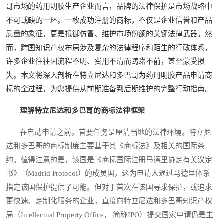
哥市场的药用明胶生产企业而言，品牌的法律保护是市场战略中
不可或缺的一环。一枚成功注册的商标，不仅是企业信誉和产品
质量的象征，更是抵御仿冒、维护市场份额的关键法律武器。然
而，跨国知识产权布局涉及复杂的法律程序和陌生的行政体系，
许多企业往往因流程不明、费用不清而踌躇不前，甚至蒙受损
失。本文将深入剖析在特立尼达和多巴哥为药用明胶产品申请商
标的全过程，为您提供从前期准备到后期维护的完整行动指南。
理解特立尼达和多巴哥的商标法律框架
在启动申请之前，首要任务是厘清当地的法律环境。特立尼
达和多巴哥的商标制度主要基于其《商标法》及相关的国际条
约。值得注意的是，该国是《商标国际注册马德里协定有关议定
书》（Madrid Protocol）的成员国，这为申请人通过马德里体系
指定该国保护提供了可能。但对于首次在该国寻求保护，或追求
更快速、定制化服务的企业，直接向特立尼达和多巴哥知识产权
局（Intellectual Property Office， 简称IPO）提交国家申请仍是主