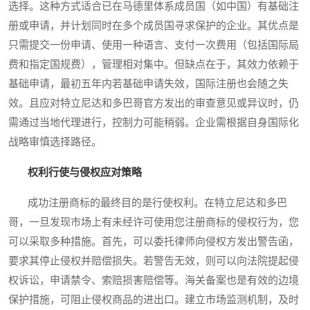
选择。这种方式适合已在马德里体系成员国（如中国）有基础注
册或申请，并计划同时在多个成员国寻求保护的企业。其优点是
只需提交一份申请、使用一种语言、支付一次费用（包括国际局
费和指定国规费），管理相对集中。但缺点在于，其效力依赖于
基础申请，最初五年内若基础申请失效，国际注册也会随之失
效。且应对特立尼达和多巴哥官方发出的审查意见或异议时，仍
需通过当地代理进行，控制力可能稍弱。企业需根据自身国际化
战略审慎选择路径。
权利行使与侵权应对策略
成功注册商标的最终目的是行使权利。在特立尼达和多巴
哥，一旦发现市场上有未经许可使用您注册商标的侵权行为，您
可以采取多种措施。首先，可以委托律师向侵权方发出警告函，
要求其停止侵权并赔偿损失。若警告无效，则可以向法院提起侵
权诉讼，申请禁令、索赔损害赔偿等。海关备案也是有效的边境
保护措施，可阻止侵权商品的进出口。建立市场监测机制，及时