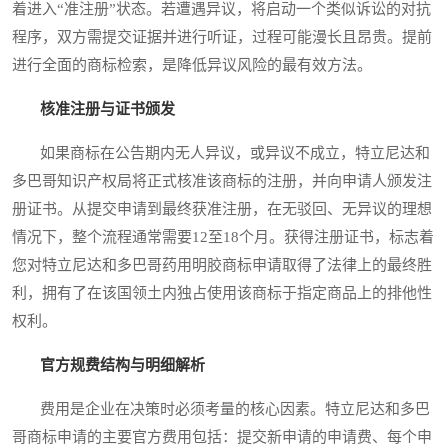
着进入“准注册”状态。若遭遇异议，将启动一个类似诉讼的对抗
程序，双方需提交证据并进行听证，过程可能漫长且昂贵。提前
进行全面的商标检索，是降低异议风险的最有效方法。
核准注册与证书颁发
如果商标在公告期内无人异议，或异议不成立，特立尼达和
多巴哥知识产权局将正式核准该商标的注册，并向申请人颁发注
册证书。从提交申请到最终获准注册，在无驳回、无异议的理想
情况下，整个流程通常需要12至18个月。获得注册证书，标志着
您对特立尼达和多巴哥药用明胶商标申请取得了法律上的最终胜
利，拥有了在该国领土内独占使用该商标于指定商品上的排他性
权利。
官方规费结构与明细解析
费用是企业在决策时必须考量的核心因素。特立尼达和多巴
哥商标申请的主要官方费用包括：提交新申请的申请费、每个申