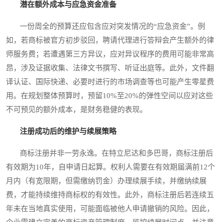
潜在额外成本与应急资金准备
一份周全的预算还应包含应对突发情况的“应急资金”。例
如，若商标被官方初步驳回，聘请代理进行答辩会产生额外的律
师服务费；若遭遇第三方异议，应对异议程序的费用可能非常高
昂，涉及证据收集、法律文书撰写、听证出庭等。此外，文件翻
译认证、国际快递、必要时进行的市场调查等也可能产生零星费
用。在规划整体预算时，预留10%至20%的弹性空间以应对这些
不可预见的额外成本，是财务稳健的表现。
注册成功后的维护与续展策略
商标注册并非一劳永逸。在特立尼达和多巴哥，商标注册后
有效期为10年，自申请日起算。权利人需要在有效期届满前12个
月内（有宽限期，但需缴纳罚金）办理续展手续，并缴纳续展
费，才能持续维持商标权的有效性。此外，商标注册后若连续五
年未在当地真实使用，可能面临被他人申请撤销的风险。因此，