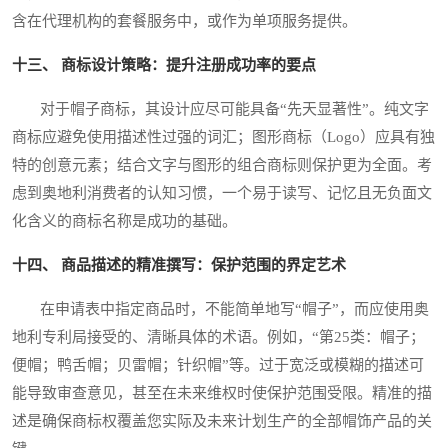
含在代理机构的套餐服务中，或作为单项服务提供。
十三、 商标设计策略：提升注册成功率的要点
对于帽子商标，其设计应尽可能具备“先天显著性”。纯文字
商标应避免使用描述性过强的词汇；图形商标（Logo）应具有独
特的创意元素；结合文字与图形的组合商标则保护更为全面。考
虑到奥地利消费者的认知习惯，一个易于读写、记忆且无负面文
化含义的商标名称是成功的基础。
十四、 商品描述的精准撰写：保护范围的界定艺术
在申请表中指定商品时，不能简单地写“帽子”，而应使用奥
地利专利局接受的、清晰具体的术语。例如，“第25类：帽子；
便帽；鸭舌帽；贝雷帽；针织帽”等。过于宽泛或模糊的描述可
能导致审查意见，甚至在未来维权时使保护范围受限。精准的描
述是确保商标权覆盖您实际及未来计划生产的全部帽饰产品的关