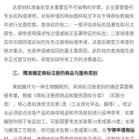
这是材料准备前至关重要且不可省略的步骤。企业需要委托
专业机构或律师，对拟申请的商标图样和文字在乍得商标数据库
中进行全面检索。查询目的有二：一是评估商标的显著性和可注
册性，避免使用描述性过强或缺乏显著特征的标志；二是排查是
否存在相同或近似的在先注册商标或申请，这是后期官方审查的
绝对重点，也是申请被驳回的最主要原因。此阶段的查询报告虽
非正式提交材料，却是后续所有工作的决策基石。
三、 精准确定商标注册的商品与服务类别
果胶酶作为一种生物酶制剂，其商标注册类别的确定需要精
细考量。根据《商标注册用商品和服务国际分类》（尼斯分
类），核心类别通常涉及第1类（工业用化学品、酶等）。但企
业必须结合自身产品的具体用途和市场规划进行延伸思考：如果
酶制剂用于食品加工，可能需要考虑关联第30类或第29类；如果
与酿酒工艺相关，则可能涉及第32类或第33类。在
乍得申请商标
时，必须清晰、准确地列出需要保护的商品项目，这直接决定了