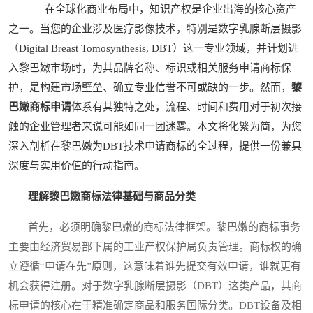
在全球化商业布局中，知识产权是企业出海的核心资产
之一。当您的企业涉及医疗影像技术，特别是数字乳腺断层摄影
（Digital Breast Tomosynthesis, DBT）这一专业领域，并计划进
入黎巴嫩市场时，为其品牌名称、标识或相关服务申请商标保
护，是构建市场壁垒、确立专业信誉不可或缺的一步。然而，
黎
巴嫩商标申请
体系有其独特之处，流程、时间和费用对于初次接
触的企业管理者来说可能如同一团迷雾。本文将化繁为简，为您
深入剖析在黎巴嫩为DBT技术申请商标的全过程，提供一份兼具
深度与实用价值的行动指南。
理解黎巴嫩商标法律基础与商品分类
首先，必须明确黎巴嫩的商标法律框架。黎巴嫩的商标事务
主要由经济贸易部下属的工业产权保护局负责管理。商标权的确
立遵循“申请在先”原则，这意味着谁先提交有效申请，谁就更有
机会获得注册。对于数字乳腺断层摄影（DBT）这类产品，其商
标申请的核心在于精准确定商品和服务国际分类。DBT设备及相