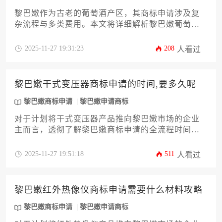
黎巴嫩作为古老的葡萄酒产区，其商标申请涉及复
杂流程与多类费用。本文将详细解析黎巴嫩葡萄酒
商标申请的成本构成，涵盖官方收费、代理服务、
分类选择及后期维护等核心环节，助力企业主精准
2025-11-27 19:31:23
208
人看过
规划品牌国际化布局。
黎巴嫩干式变压器商标申请的时间,要多久呢
黎巴嫩商标申请
黎巴嫩申请商标
对于计划将干式变压器产品推向黎巴嫩市场的企业
主而言，透彻了解黎巴嫩商标申请的全流程时间至
关重要。这并非一个简单的线性过程，其周期受到
申请准备、官方审查、公告异议期以及证书颁发等
2025-11-27 19:51:18
511
人看过
多个环节的综合影响。通常情况下，一个顺利的黎
巴嫩商标申请流程需要耗费12至18个月，但具体时
长会因个案情况而异。本文将为您深度剖析影响时
黎巴嫩红外热像仪商标申请需要什么材料攻略
间的各个核心因素，并提供一套详尽的实操攻略，
助您高效完成黎巴嫩商标申请，为品牌出海保驾护
黎巴嫩商标申请
黎巴嫩申请商标
航。