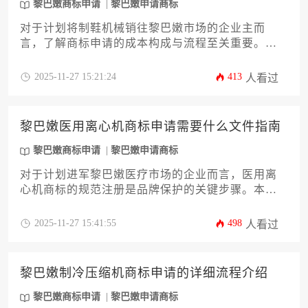
黎巴嫩商标申请
黎巴嫩申请商标
对于计划将制鞋机械销往黎巴嫩市场的企业主而
言，了解商标申请的成本构成与流程至关重要。本
文旨在深度解析黎巴嫩商标注册的官方规费、代理
服务费、类别选择策略以及潜在的后续维护开销，
2025-11-27 15:21:24
413
人看过
为您提供一个清晰、实用的费用预算框架。我们将
系统性地探讨影响总费用的各项因素，助您顺利完
成黎巴嫩商标申请，为品牌在海外市场的稳健发展
黎巴嫩医用离心机商标申请需要什么文件指南
奠定坚实基础。
黎巴嫩商标申请
黎巴嫩申请商标
对于计划进军黎巴嫩医疗市场的企业而言，医用离
心机商标的规范注册是品牌保护的关键步骤。本文
将详细解析在黎巴嫩申请医疗器械类商标所需的全
套文件清单、办理流程及实务要点，涵盖从资格证
2025-11-27 15:41:55
498
人看过
明到使用声明的12项核心材料，帮助企业高效完成
黎巴嫩商标申请，规避法律风险。
黎巴嫩制冷压缩机商标申请的详细流程介绍
黎巴嫩商标申请
黎巴嫩申请商标