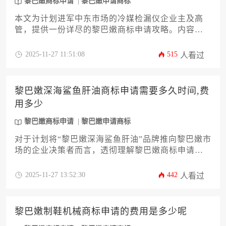
黎巴嫩商标申请
黎巴嫩申请商标
本文为计划进军中东市场的冷媒检漏仪企业主及高
管，提供一份详尽的黎巴嫩商标申请攻略。内容将
深度解析从商标查询、材料准备、官方审查到注册
成功的完整流程，并详细拆解各项官方费用与潜在
2025-11-27 11:51:08
515
人看过
代理服务成本。文章旨在帮助企业规避常见风险，
制定合理的预算与时间规划，确保品牌在黎巴嫩市
场获得坚实法律保护，为商业拓展奠定坚实基础。
黎巴嫩深海鲨鱼肝油商标申请需要多久时间,费
用多少
黎巴嫩商标申请
黎巴嫩申请商标
对于计划将“黎巴嫩深海鲨鱼肝油”品牌推向黎巴嫩市
场的企业决策者而言，透彻理解黎巴嫩商标申请流
程的时间周期与费用构成是至关重要的第一步。本
文将为您提供一份详尽的攻略，深入剖析从商标查
2025-11-27 13:52:30
442
人看过
询、材料准备到官方审查的每一个环节，清晰解读
影响办理周期的关键因素及各项费用明细，旨在帮
助您高效、稳妥地完成此项黎巴嫩商标申请工作，
黎巴嫩制鞋机械商标申请的费用是多少呢
为品牌国际化布局奠定坚实基础。