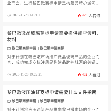
业而言，进行黎巴嫩商标申请是构建品牌护城河的
关键一步。本文旨在为企业主和高管提供一份详尽
的攻略，深入剖析如何以最经济高效的方式完成注
2025-11-28 14:21:11
479
人看过
册。内容涵盖从前期检索、类别选择到申请策略与
成本控制的12个核心环节，帮助您规避常见陷阱，
确保品牌资产在海外市场获得最大程度的保护，实
黎巴嫩微晶玻璃商标申请需要提供那些资料、
现投入产出比最优化。
材料
黎巴嫩商标申请
黎巴嫩申请商标
对于计划在黎巴嫩市场推广微晶玻璃产品的企业而
言，成功完成商标注册是构建品牌护城河的关键第
一步。本文将深入剖析黎巴嫩商标申请的完整流
程，核心聚焦于申请微晶玻璃商标所需准备的全部
2025-11-28 19:22:21
482
人看过
资料与材料清单。内容将涵盖从申请人主体资格证
明、清晰的商标图样，到至关重要的商品与服务分
类策略等十二个核心环节，旨在为企业主提供一份
黎巴嫩液压油缸商标申请需要什么文件指南
详尽、专业且可操作性强的攻略，确保您的品牌在
黎巴嫩市场获得坚实法律保护。
黎巴嫩商标申请
黎巴嫩申请商标
对于计划将液压油缸产品推向黎巴嫩市场的企业而