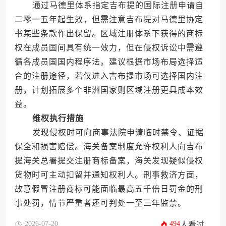
通过马德里体系指定吉布提的国际注册申请自
二零一五年起生效，但需注意吉布提对马德里协定
书某些条款作出保留。区域注册体系下获得的商标
权在成员国间具有统一效力，但在侵权诉讼中需遵
循各成员国国内程序法。建议根据市场布局选择适
合的注册途径，若仅进入吉布提市场可选择国内注
册，计划拓展多个非洲国家则区域注册更具成本效
益。
维权执行措施
发现侵权时可向商事法院申请临时禁令、证据
保全和损害赔偿。海关备案制度允许权利人向吉布
提海关总署提交注册商标备案，海关发现疑似侵权
货物时可主动扣留并通知权利人。刑事救济方面，
故意假冒注册商标可能面临最高五千倍日罚金的刑
事处罚，情节严重者还可判处一至三年监禁。
2026-07-20
494
人看过