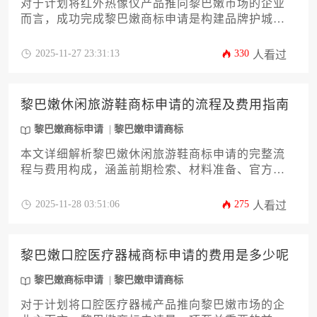
对于计划将红外热像仪产品推向黎巴嫩市场的企业
而言，成功完成黎巴嫩商标申请是构建品牌护城河
的关键第一步。本攻略将系统性地为您解析申请所
需的全部材料清单、详细规格及准备要点，涵盖从
2025-11-27 23:31:13
330
人看过
申请人资格证明、清晰的商标图样到按国际分类
（尼斯分类）精确指定商品类别等核心环节。文章
还将深入探讨材料准备的常见误区、官方审查流程
黎巴嫩休闲旅游鞋商标申请的流程及费用指南
以及提升注册成功率的实用策略，助力企业高管高
效、稳妥地完成知识产权布局。
黎巴嫩商标申请
黎巴嫩申请商标
本文详细解析黎巴嫩休闲旅游鞋商标申请的完整流
程与费用构成，涵盖前期检索、材料准备、官方审
查及后期维护等关键环节。针对企业主及高管群
体，提供实操性强的策略建议，帮助规避常见风
2025-11-28 03:51:06
275
人看过
险，优化知识产权布局成本。文章深度结合黎巴嫩
商标法律与实践经验，助力品牌顺利进入中东市
场。
黎巴嫩口腔医疗器械商标申请的费用是多少呢
黎巴嫩商标申请
黎巴嫩申请商标
对于计划将口腔医疗器械产品推向黎巴嫩市场的企