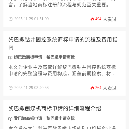
言，了解当地商标注册的流程与规范至关重要。本
指南将系统阐述在黎巴嫩进行液压油缸商标申请所
需的全套文件清单、注意事项及实务操作要点，帮
2025-11-29 01:51:00
494
人看过
助企业高效完成知识产权布局，规避潜在风险，为
市场开拓奠定法律基础。
黎巴嫩钻井固控系统商标申请的流程及费用指
南
黎巴嫩商标申请
黎巴嫩申请商标
本文为企业主及高管详解黎巴嫩钻井固控系统商标
申请的完整流程与费用构成，涵盖前期检索、材料
准备、官方审查及维护策略等关键环节。通过系统
化的费用分析和实操建议，帮助企业规避风险并高
2025-11-29 03:40:58
264
人看过
效完成黎巴嫩商标申请，提升品牌国际保护效能。
黎巴嫩刨煤机商标申请的详细流程介绍
黎巴嫩商标申请
黎巴嫩申请商标
本文旨在为计划进军黎巴嫩市场的矿山机械企业提