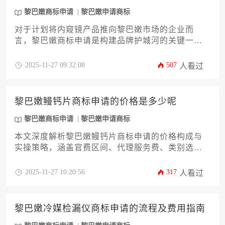
黎巴嫩商标申请
黎巴嫩申请商标
对于计划将内窥镜产品推向黎巴嫩市场的企业而
言，黎巴嫩商标申请是构建品牌护城河的关键一
步。本攻略将系统性地为您解析申请所需的全部材
料清单、详细规格及其背后的法律逻辑，涵盖从商
2025-11-27 09:32:08
507
人看过
标图样、申请人资格证明到产品分类等核心要件。
文章旨在帮助企业主和高管规避常见误区，提升注
册成功率，确保您的知识产权在黎巴嫩市场获得坚
黎巴嫩鳗钙片商标申请的价格是多少呢
实保护。
黎巴嫩商标申请
黎巴嫩申请商标
本文深度解析黎巴嫩鳗钙片商标申请的价格构成与
实操策略，涵盖官费区间、代理服务费、类别选
择、审查流程等12个核心维度。针对企业主需求，
提供成本优化方案与风险规避指南，助您高效完成
2025-11-27 10:20:56
317
人看过
黎巴嫩商标申请，保障品牌出海权益。
黎巴嫩冷媒检漏仪商标申请的流程及费用指南