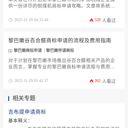
供一份详尽的刨煤机商标申请攻略。文章将系统解
析黎巴嫩商标法律制度，从申请前的全面准备到提
交后的审查流程，再到成功注册后的权利维护，覆
2025-11-29 04:32:44
520
人看过
盖全生命周期。内容涵盖商标检索、分类选择、文
件准备、官方审查、公告异议及续展管理等关键环
节，并针对企业主常遇陷阱提供专业对策。通过本
黎巴嫩谷百合醛商标申请的流程及费用指南
指南，企业可清晰把握黎巴嫩商标申请的核心要
点，有效规避风险，为品牌资产在海外市场的稳固
黎巴嫩商标申请
黎巴嫩申请商标
布局奠定坚实基础。
对于计划在黎巴嫩市场推出谷百合醛相关产品的企
业而言，掌握专业的黎巴嫩商标申请流程与费用构
成至关重要。本指南将系统性地为您解析从商标查
询、资料准备、递交审查到最终注册的全过程，并
2025-11-29 05:42:37
262
人看过
详细拆解各项官方规费与可能的代理服务成本，旨
在帮助企业主规避潜在风险，高效完成知识产权布
相关专题
局，为品牌国际化奠定坚实基础。
吉布提申请商标
基本释义：