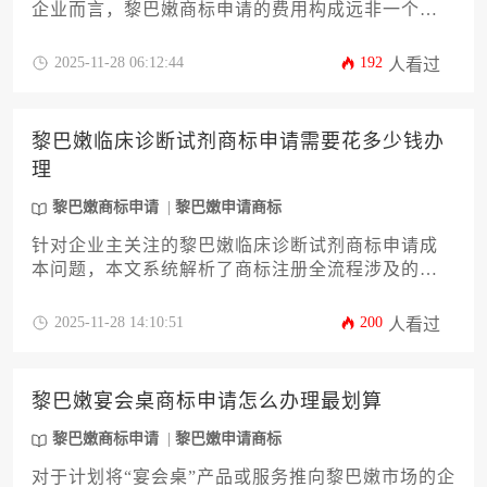
企业而言，黎巴嫩商标申请的费用构成远非一个简
单的数字。本文将从基础官费解析、代理服务价
值、类别选择策略、审查风险应对等十二个关键维
2025-11-28 06:12:44
192
人看过
度，深入剖析总成本的动态范围。文章旨在为企业
主提供一份涵盖预算规划、流程把控与风险规避的
实战指南，帮助您在复杂的跨国知识产权布局中做
黎巴嫩临床诊断试剂商标申请需要花多少钱办
出明智决策。
理
黎巴嫩商标申请
黎巴嫩申请商标
针对企业主关注的黎巴嫩临床诊断试剂商标申请成
本问题，本文系统解析了商标注册全流程涉及的费
用构成、官方规费、代理服务费、分类选择策略及
潜在附加成本。通过详解黎巴嫩商标申请的法律框
2025-11-28 14:10:51
200
人看过
架、审查周期和风险规避方案，为企业提供精准的
预算规划参考，助力品牌海外布局降本增效。
黎巴嫩宴会桌商标申请怎么办理最划算
黎巴嫩商标申请
黎巴嫩申请商标
对于计划将“宴会桌”产品或服务推向黎巴嫩市场的企