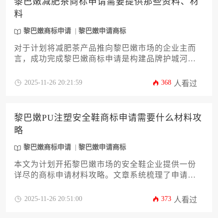
黎巴嫩减肥茶商标申请需要提供那些资料、材
料
黎巴嫩商标申请
黎巴嫩申请商标
对于计划将减肥茶产品推向黎巴嫩市场的企业主而
言，成功完成黎巴嫩商标申请是构建品牌护城河的
关键第一步。本文将为您详尽解析申请过程中必须
准备的各类资料与材料，从申请人主体资格证明、
2025-11-26 20:21:59
368
人看过
清晰的商标图样，到精确的商品分类与使用声明，
逐一拆解其核心要点与常见误区。文章旨在提供一
份深度且实用的攻略，帮助您高效准备，规避潜在
黎巴嫩PU注塑安全鞋商标申请需要什么材料攻
风险，确保您的品牌权益在黎巴嫩市场获得坚实保
略
护。
黎巴嫩商标申请
黎巴嫩申请商标
本文为计划开拓黎巴嫩市场的安全鞋企业提供一份
详尽的商标申请材料攻略。文章系统梳理了申请黎
巴嫩商标所需的12项核心材料清单、办理流程及常
见误区，旨在帮助企业主高效完成知识产权布局，
2025-11-26 20:51:00
373
人看过
规避潜在风险，为产品进入市场奠定坚实的法律基
础。