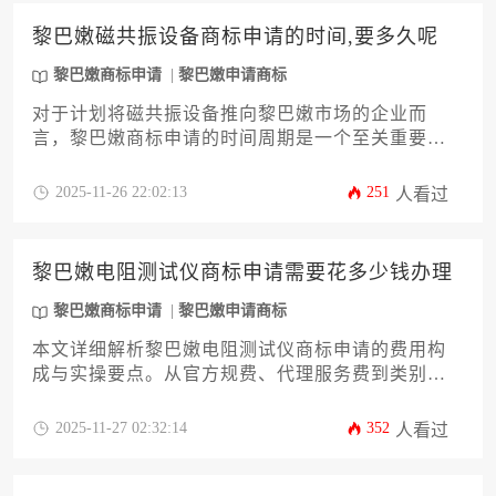
黎巴嫩磁共振设备商标申请的时间,要多久呢
黎巴嫩商标申请
黎巴嫩申请商标
对于计划将磁共振设备推向黎巴嫩市场的企业而
言，黎巴嫩商标申请的时间周期是一个至关重要的
战略考量。本文将深入剖析从商标查询、材料准备
到官方审查与公告的完整流程，系统阐述影响审批
2025-11-26 22:02:13
251
人看过
速度的各类因素，并提供一套切实可行的加速策
略，旨在帮助企业主精准规划知识产权布局，高效
完成商标确权，为市场开拓奠定坚实基础。
黎巴嫩电阻测试仪商标申请需要花多少钱办理
黎巴嫩商标申请
黎巴嫩申请商标
本文详细解析黎巴嫩电阻测试仪商标申请的费用构
成与实操要点。从官方规费、代理服务费到类别选
择策略，系统阐述预算规划方法，并深入探讨阿拉
伯语文件准备、使用证据提交等关键环节，为企业
2025-11-27 02:32:14
352
人看过
主提供全流程成本管控方案。助力企业高效完成黎
巴嫩商标申请，规避海外知识产权风险。