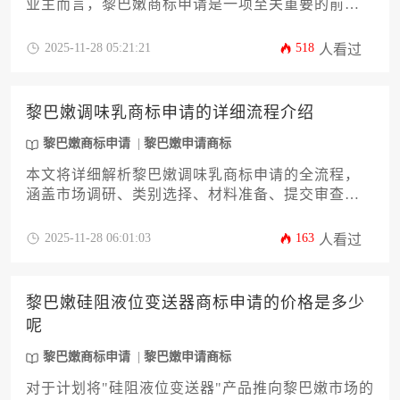
业主而言，黎巴嫩商标申请是一项至关重要的前期
布局。这不仅关乎品牌保护，更直接影响到市场准
入的合规性与长期商业利益。本文将深度剖析申请
2025-11-28 05:21:21
518
人看过
过程中的各项费用构成，从官方规费、代理服务费
到潜在的后续维护成本，并提供一套切实可行的预
算规划与风险控制策略，旨在为企业决策者提供一
黎巴嫩调味乳商标申请的详细流程介绍
份全面、专业的行动指南。
黎巴嫩商标申请
黎巴嫩申请商标
本文将详细解析黎巴嫩调味乳商标申请的全流程，
涵盖市场调研、类别选择、材料准备、提交审查、
公告异议及注册维护等核心环节。针对企业主及高
管群体，提供具备实操性的专业指导，助力企业高
2025-11-28 06:01:03
163
人看过
效完成黎巴嫩商标申请，规避常见风险，强化品牌
国际保护策略。
黎巴嫩硅阻液位变送器商标申请的价格是多少
呢
黎巴嫩商标申请
黎巴嫩申请商标
对于计划将"硅阻液位变送器"产品推向黎巴嫩市场的