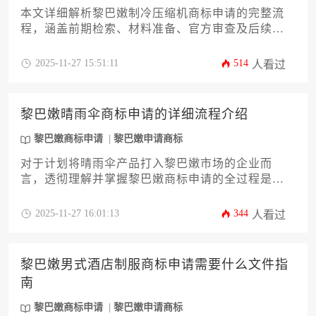
本文详细解析黎巴嫩制冷压缩机商标申请的完整流
程，涵盖前期检索、材料准备、官方审查及后续维
护等关键环节。针对企业主及高管群体，提供规避
风险、提升注册成功率的实用策略，助力企业高效
2025-11-27 15:51:11
514
人看过
完成黎巴嫩商标申请，稳固海外市场品牌保护体
系。
黎巴嫩晴雨伞商标申请的详细流程介绍
黎巴嫩商标申请
黎巴嫩申请商标
对于计划将晴雨伞产品打入黎巴嫩市场的企业而
言，透彻理解并掌握黎巴嫩商标申请的全过程是构
建品牌护城河的关键第一步。本文将为您系统梳理
从申请前的商标查询与准备，到向黎巴嫩经济贸易
2025-11-27 16:01:13
344
人看过
部下属商标注册机构提交申请，直至后续公告、异
议、核准注册及维护的每一个环节。文章旨在提供
一份详尽的行动指南，帮助企业主或高管规避常见
黎巴嫩男式酒店制服商标申请需要什么文件指
风险，确保品牌资产在黎巴嫩市场获得有效法律保
南
护，顺利完成黎巴嫩商标申请。
黎巴嫩商标申请
黎巴嫩申请商标