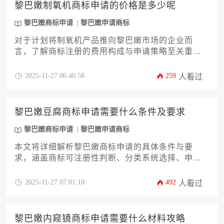
黎巴嫩制氧机商标申请的价格是多少呢
黎巴嫩商标申请
黎巴嫩申请商标
对于计划将制氧机产品推向黎巴嫩市场的企业而
言，了解商标注册的费用构成与申请策略至关重
要。本文将深入解析黎巴嫩商标申请的官方费用、
代理服务费、分类计费标准及潜在附加成本，同时
2025-11-27 06:40:58
259
人看过
提供降低注册风险与优化预算的实际建议，帮助企
业主高效完成品牌海外布局。
黎巴嫩豆腐商标申请需要什么条件及要求
黎巴嫩商标申请
黎巴嫩申请商标
本文将详细解析黎巴嫩商标申请的具体条件与要
求，涵盖商标可注册性判断、分类系统选择、申请
人资质规范及文件准备要点等核心内容。针对豆腐
类产品的特殊性，文章特别说明成分描述与地域标
2025-11-27 07:01:10
492
人看过
志合规要求，为企业主提供切实可行的黎巴嫩商标
申请策略指导。
黎巴嫩内窥镜商标申请需要什么材料攻略