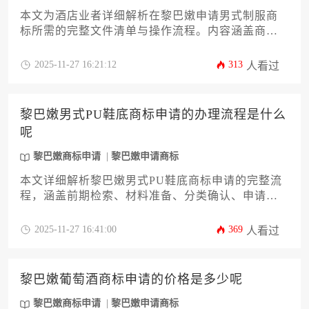
本文为酒店业者详细解析在黎巴嫩申请男式制服商
标所需的完整文件清单与操作流程。内容涵盖商标
检索、申请材料准备、分类选择、公证认证以及后
续维护等关键环节，帮助企业高效完成黎巴嫩商标
2025-11-27 16:21:12
313
人看过
申请程序。文章还提供实用建议以规避常见风险，
确保品牌权益获得全面保护。
黎巴嫩男式PU鞋底商标申请的办理流程是什么
呢
黎巴嫩商标申请
黎巴嫩申请商标
本文详细解析黎巴嫩男式PU鞋底商标申请的完整流
程，涵盖前期检索、材料准备、分类确认、申请提
交、审查应对及后续维护等关键环节。针对企业主
关注的国际注册难点，提供本土化策略与风险规避
2025-11-27 16:41:00
369
人看过
方案，助力企业高效完成黎巴嫩商标申请，构建中
东市场品牌护城河。
黎巴嫩葡萄酒商标申请的价格是多少呢
黎巴嫩商标申请
黎巴嫩申请商标