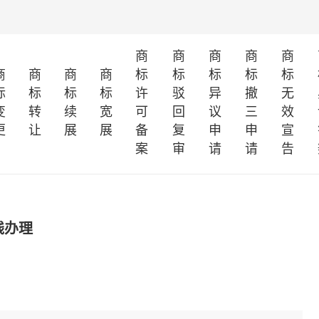
商
商
商
商
商
商
商
商
商
标
标
标
标
标
标
标
标
标
许
驳
异
撤
无
变
转
续
宽
可
回
议
三
效
更
让
展
展
备
复
申
申
宣
案
审
请
请
告
钱办理