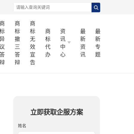
商
商
商
标
标
标
商
资
最
最
异
撤
无
标
讯
新
新
议
三
效
代
中
资
专
答
答
宣
办
心
讯
题
辩
辩
告
立即获取企服方案
姓名