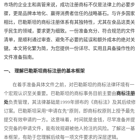
市场的企业主和高管来说，成功注册商标不仅是法律上的必要步
骤，更是品牌本地化、赢得消费者信任的战略基石。与许多国家
相比，巴勒斯坦的商标注册体系有其独特性，尤其在食品这类关
乎民生的领域，要求更为细致。一份准备充分、符合规范的文件
清单，是顺利通过审查、避免不必要的延误和额外成本的绝对关
键。本文将化繁为简，为您提供一份详尽、实用且具备操作性的
文件准备指南。
一、 理解巴勒斯坦商标注册的基本框架
在着手准备具体文件之前，对巴勒斯坦的商标法律环境有一
个宏观认识至关重要。巴勒斯坦的商标事务目前主要由
商标注册
处
负责管理，其法律基础是1999年颁布的《商标法》及其后续修
订案。巴勒斯坦采用“申请在先”原则，即商标权原则上授予最先
提交有效申请的一方。这意味着，时间就是金钱，尽早准备并提
交完备的申请文件，能有效规避被他人抢注的风险。了解这一基
本框架，有助于您理解后续每一项文件要求的深层逻辑。