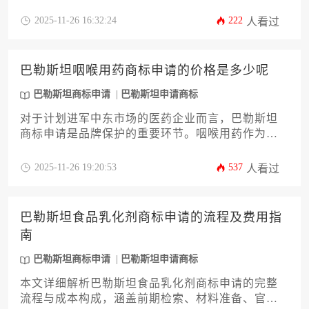
步骤。本文将深入解析巴勒斯坦商标申请的全流
程，重点聚焦于“食品用漂白剂”这一特定类别的审查
2025-11-26 16:32:24
222
人看过
特点、所需时间周期、各项费用构成以及规避风险
的实用策略。文章旨在为企业主和高管提供一份详
尽的行动指南，帮助您高效、稳妥地完成巴勒斯坦
巴勒斯坦咽喉用药商标申请的价格是多少呢
商标申请，为品牌国际化布局打下坚实基础。
巴勒斯坦商标申请
巴勒斯坦申请商标
对于计划进军中东市场的医药企业而言，巴勒斯坦
商标申请是品牌保护的重要环节。咽喉用药作为特
殊商品，其商标注册涉及官方费用、代理服务、分
类筛选及后续维护等多项成本。本文将深入解析费
2025-11-26 19:20:53
537
人看过
用构成及优化策略，助力企业高效完成知识产权布
局。
巴勒斯坦食品乳化剂商标申请的流程及费用指
南
巴勒斯坦商标申请
巴勒斯坦申请商标
本文详细解析巴勒斯坦食品乳化剂商标申请的完整
流程与成本构成，涵盖前期检索、材料准备、官方