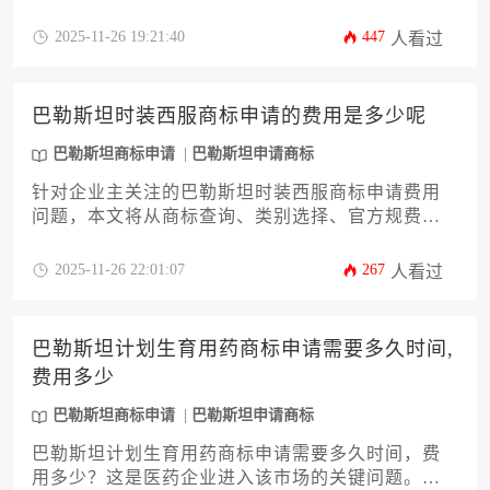
审查及后续维护等关键环节。针对企业主及高管关
注的费用结构和时间周期提供精准数据参考，并特
2025-11-26 19:21:40
447
人看过
别说明食品添加剂类别的特殊注册要求，助力企业
高效完成巴勒斯坦商标申请，稳固市场布局。
巴勒斯坦时装西服商标申请的费用是多少呢
巴勒斯坦商标申请
巴勒斯坦申请商标
针对企业主关注的巴勒斯坦时装西服商标申请费用
问题，本文将从商标查询、类别选择、官方规费、
代理服务费、审查流程等核心环节展开深度解析。
文章结合当地法律实践与行业特性，详细拆解成本
2025-11-26 22:01:07
267
人看过
构成及潜在风险控制策略，帮助企业精准预算并高
效完成品牌国际布局。通过系统性分析巴勒斯坦商
标申请全流程，为服装企业提供兼具专业性与实操
巴勒斯坦计划生育用药商标申请需要多久时间,
性的决策参考。
费用多少
巴勒斯坦商标申请
巴勒斯坦申请商标
巴勒斯坦计划生育用药商标申请需要多久时间，费
用多少？这是医药企业进入该市场的关键问题。本