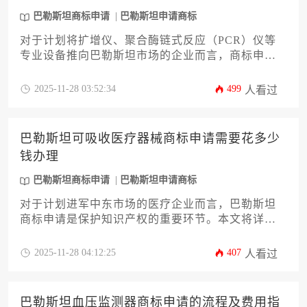
巴勒斯坦商标申请
巴勒斯坦申请商标
对于计划将扩增仪、聚合酶链式反应（PCR）仪等
专业设备推向巴勒斯坦市场的企业而言，商标申请
是构建品牌护城河的关键一步。许多企业主最关心
的问题是“巴勒斯坦商标申请的价格是多少呢”。实际
2025-11-28 03:52:34
499
人看过
上，费用并非固定数字，它受到申请路径、商品分
类、代理服务等多重因素影响。本文将深度剖析成
本构成，并提供一份从前期查询到后期维护的完整
巴勒斯坦可吸收医疗器械商标申请需要花多少
攻略，帮助企业精准预算，高效完成品牌布局。
钱办理
巴勒斯坦商标申请
巴勒斯坦申请商标
对于计划进军中东市场的医疗企业而言，巴勒斯坦
商标申请是保护知识产权的重要环节。本文将详细
解析可吸收医疗器械类别在巴勒斯坦申请商标的费
用构成、流程细节及潜在风险，帮助企业精准预算
2025-11-28 04:12:25
407
人看过
并高效完成注册，确保品牌权益获得法律保障。
巴勒斯坦血压监测器商标申请的流程及费用指