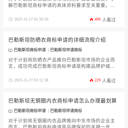
解巴勒斯坦商标申请的具体资料要求至关重要。本
文将系统解析申请耐高温防护鞋商标所需的全套材
料清单、技术文件规范以及本地化认证流程，帮助
2025-11-27 01:50:59
499
人看过
企业高效完成知识产权布局，规避潜在法律风险。
巴勒斯坦防晒衣商标申请的详细流程介绍
巴勒斯坦商标申请
巴勒斯坦申请商标
对于计划将防晒衣产品推向巴勒斯坦市场的企业而
言，成功完成巴勒斯坦商标申请是构建品牌护城河
的第一步。本文将为您提供一份详尽、专业的攻
略，深度解析从商标查询、材料准备、递交申请到
2025-11-27 03:12:38
229
人看过
后续维护的全过程，并特别针对防晒衣产品的特殊
性提供实用建议。文章旨在帮助企业主和高管规避
潜在风险，高效完成品牌布局，为市场拓展奠定坚
巴勒斯坦无钢圈内衣商标申请怎么办理最划算
实的法律基础。
巴勒斯坦商标申请
巴勒斯坦申请商标
对于计划将无钢圈内衣品牌推向中东市场的企业主
而言，巴勒斯坦商标申请是品牌保护的关键一步。