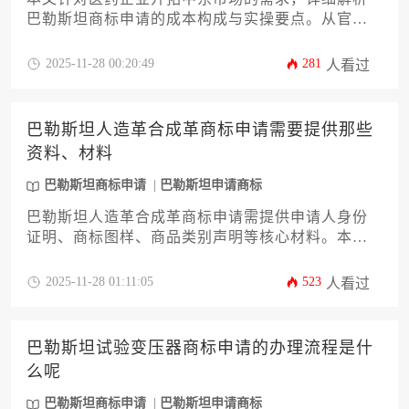
巴勒斯坦商标申请的成本构成与实操要点。从官费
分级、代理服务、类别选择到药品特殊规范，系统
阐述黄连素片商标在巴勒斯坦注册的费用框架及风
2025-11-28 00:20:49
281
人看过
险控制方案，为企业主提供具备实操价值的知识产
权布局指南。
巴勒斯坦人造革合成革商标申请需要提供那些
资料、材料
巴勒斯坦商标申请
巴勒斯坦申请商标
巴勒斯坦人造革合成革商标申请需提供申请人身份
证明、商标图样、商品类别声明等核心材料。本文
详细解析12项必备资料清单与申请流程，涵盖法律
依据、材料规范及常见问题对策，助力企业高效完
2025-11-28 01:11:05
523
人看过
成巴勒斯坦商标申请，规避知识产权风险。
巴勒斯坦试验变压器商标申请的办理流程是什
么呢
巴勒斯坦商标申请
巴勒斯坦申请商标