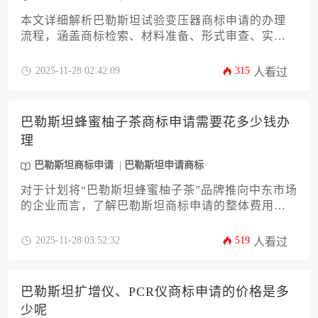
本文详细解析巴勒斯坦试验变压器商标申请的办理
流程，涵盖商标检索、材料准备、形式审查、实质
审查、公告异议及注册证书获取等核心环节。针对
企业主及高管群体，提供专业实用的操作指南与风
2025-11-28 02:42:09
315
人看过
险防范策略，助力企业高效完成巴勒斯坦商标申请
布局，保障品牌权益国际化拓展。
巴勒斯坦蜂蜜柚子茶商标申请需要花多少钱办
理
巴勒斯坦商标申请
巴勒斯坦申请商标
对于计划将“巴勒斯坦蜂蜜柚子茶”品牌推向中东市场
的企业而言，了解巴勒斯坦商标申请的整体费用构
成与办理策略至关重要。本文将系统性地解析从商
标检索、官方规费、代理服务到后续维护的全流程
2025-11-28 03:52:32
519
人看过
预算，帮助企业主精准规划知识产权投资，规避潜
在风险，确保品牌在海外市场获得有效法律保护。
巴勒斯坦扩增仪、PCR仪商标申请的价格是多
少呢