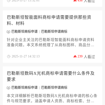
2025-11-27 13:52:01
438
人看过
专业性与落地性的战略指南，助力品牌海外布局降
本增效。
巴勒斯坦智能面料商标申请需要提供那些资
料、材料
巴勒斯坦商标申请
巴勒斯坦申请商标
针对企业主关注的巴勒斯坦智能面料商标申请资料
准备问题，本文系统梳理了从商标图样、商品分类
到权利证明等12项核心材料清单。文章深度解析智
能面料在《尼斯分类》中的特殊归类逻辑，详述申
2025-11-27 14:32:13
239
人看过
请人资格公证、优先权声明等关键环节的操作要
点，并结合巴勒斯坦当地法规提出材料格式优化建
议，助力企业高效完成知识产权布局。
巴勒斯坦数码X光机商标申请需要什么条件及
要求
巴勒斯坦商标申请
巴勒斯坦申请商标
本文详细解析巴勒斯坦数码X光机商标申请的核心条
件与规范要求，涵盖申请人资质、商标检索、分类