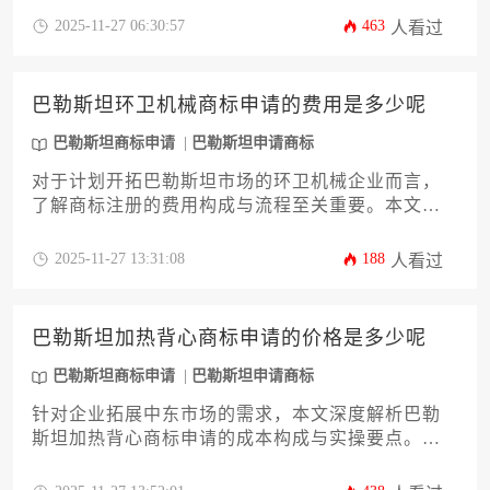
例，深度解析商标注册的成本结构、潜在风险及实
2025-11-27 06:30:57
463
人看过
操策略，为企业主提供系统化的预算规划参考。
巴勒斯坦环卫机械商标申请的费用是多少呢
巴勒斯坦商标申请
巴勒斯坦申请商标
对于计划开拓巴勒斯坦市场的环卫机械企业而言，
了解商标注册的费用构成与流程至关重要。本文详
细解析巴勒斯坦商标申请的各项成本，包括官方规
费、代理服务费、类别选择影响及可能产生的额外
2025-11-27 13:31:08
188
人看过
支出，同时提供实用策略帮助企业高效完成知识产
权布局，规避潜在风险。
巴勒斯坦加热背心商标申请的价格是多少呢
巴勒斯坦商标申请
巴勒斯坦申请商标
针对企业拓展中东市场的需求，本文深度解析巴勒
斯坦加热背心商标申请的成本构成与实操要点。从
官方规费、代理服务、分类选择到后续维护，系统
阐述影响价格的12个关键维度，为企业主提供兼具