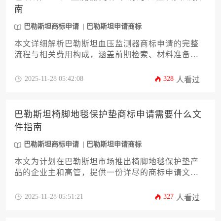
南
巴勒斯坦商标申请
巴勒斯坦申请商标
本文详细解析巴勒斯坦血压监测器商标申请的完整
流程与相关费用构成，涵盖前期检索、材料准备、
审查阶段及后续维护等关键环节。针对企业主及高
管，提供降低风险、控制成本的实用策略，助力品
2025-11-28 05:42:08
328
人看过
牌在海外市场高效获得法律保护。全文立足实际操
作，为有意进行巴勒斯坦商标申请的企业提供系统
性指南。
巴勒斯坦椅脚地毯保护垫商标申请需要什么文
件指南
巴勒斯坦商标申请
巴勒斯坦申请商标
本文为计划在巴勒斯坦市场推出椅脚地毯保护垫产
品的企业主和高管，提供一份详尽的商标申请文件
指南。文章将系统解析从前期查询到最终注册的全
流程，重点阐述所需核心文件的准备要点、常见风
2025-11-28 05:51:21
327
人看过
险规避策略以及本地法规的特殊要求。通过本指
南，您将清晰了解如何高效完成巴勒斯坦商标申