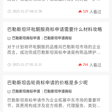
本文将深入剖析如何以最具成本效益的方式完成注
册全流程，涵盖从前期商标检索、类别选择策略，
2025-11-27 04:11:36
329
人看过
到选择最佳申请路径、应对官方审查，以及后期维
护等十二个核心环节。文章旨在为企业决策者提供
一套实用、详尽的行动指南，帮助您在控制预算的
巴勒斯坦环吡酮胺商标申请需要什么材料攻略
同时，高效稳妥地完成品牌布局。
巴勒斯坦商标申请
巴勒斯坦申请商标
对于计划将环吡酮胺药品推向巴勒斯坦市场的企业
而言，成功完成巴勒斯坦商标申请是构筑品牌护城
河的关键第一步。本文将为您提供一份详尽实用的
材料准备攻略，内容涵盖从申请人资格证明、商标
2025-11-27 05:11:11
294
人看过
图样规范到药品相关特殊文件等核心要件。文章旨
在帮助企业主和高管系统了解整个流程，规避常见
风险，确保您的“环吡酮胺”品牌在巴勒斯坦市场获得
巴勒斯坦齿轮商标申请的价格是多少呢
坚实法律保护，为商业拓展奠定坚实基础。
巴勒斯坦商标申请
巴勒斯坦申请商标
巴勒斯坦商标申请作为企业拓展中东市场的重要环
节，其费用构成涉及官方规费、代理服务、类别选
择及跨境支付等多重因素。本文将以齿轮行业为