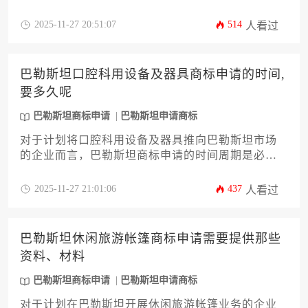
一份详尽的巴勒斯坦商标申请攻略。我们将深入解
析从商标查询、材料准备、分类选择到官方流程的
2025-11-27 20:51:07
514
人看过
每一个环节，特别针对婴儿针织品这一特殊品类的
注意事项进行剖析。文章旨在帮助企业高管规避常
见风险，高效完成，为品牌国际化奠定坚实基础。
巴勒斯坦口腔科用设备及器具商标申请的时间,
要多久呢
巴勒斯坦商标申请
巴勒斯坦申请商标
对于计划将口腔科用设备及器具推向巴勒斯坦市场
的企业而言，巴勒斯坦商标申请的时间周期是必须
优先规划的核心环节。本文将深入剖析从查询、提
交到核准的全流程，详细解读影响审批速度的关键
2025-11-27 21:01:06
437
人看过
因素，并提供一套完整的策略方案，帮助企业主精
准掌控时间节点，规避潜在风险，高效完成品牌布
局。
巴勒斯坦休闲旅游帐篷商标申请需要提供那些
资料、材料
巴勒斯坦商标申请
巴勒斯坦申请商标
对于计划在巴勒斯坦开展休闲旅游帐篷业务的企业