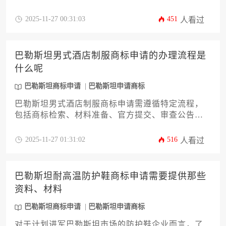
文将详细解析巴勒斯坦商标注册流程、时间周期、
费用构成及专业策略，帮助企业高效完成知识产权
2025-11-27 00:31:03
451
人看过
布局，规避风险，确保品牌权益。
巴勒斯坦男式酒店制服商标申请的办理流程是
什么呢
巴勒斯坦商标申请
巴勒斯坦申请商标
巴勒斯坦男式酒店制服商标申请需遵循特定流程，
包括商标检索、材料准备、官方提交、审查公告及
注册颁证等环节。企业需重点关注商品分类准确性
及本土化合规要求，本文将以酒店服装行业为例系
2025-11-27 01:31:02
516
人看过
统解析巴勒斯坦商标申请的全流程操作要点与风险
规避策略。
巴勒斯坦耐高温防护鞋商标申请需要提供那些
资料、材料
巴勒斯坦商标申请
巴勒斯坦申请商标
对于计划进军巴勒斯坦市场的防护鞋企业而言，了