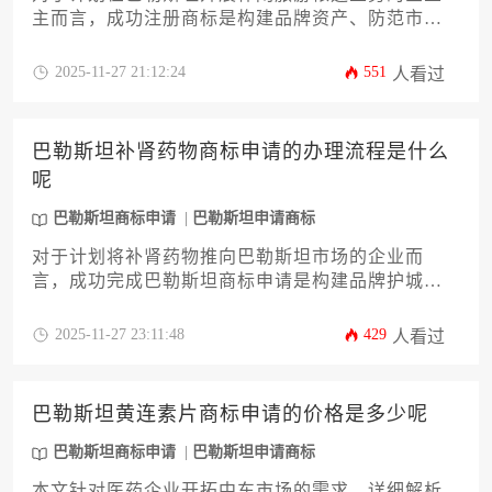
主而言，成功注册商标是构建品牌资产、防范市场
风险的关键一步。本文将系统性地解析巴勒斯坦商
标申请的全过程，核心聚焦于申请所需准备的各项
2025-11-27 21:12:24
551
人看过
资料与材料清单。内容将从商标图样规范、申请人
资格证明、商品与服务类别精准划分，到委托书、
优先权证明等法律文件的准备要点，为您提供一份
巴勒斯坦补肾药物商标申请的办理流程是什么
详尽、实用且具备操作性的指南，助您高效完成知
呢
识产权布局。
巴勒斯坦商标申请
巴勒斯坦申请商标
对于计划将补肾药物推向巴勒斯坦市场的企业而
言，成功完成巴勒斯坦商标申请是构建品牌护城河
的关键第一步。这不仅涉及复杂的法律程序，更需
要对当地药品监管的特殊性有深刻理解。本文将为
2025-11-27 23:11:48
429
人看过
您系统拆解从商标查询、材料准备、官方提交到后
续维护的全流程，并提供针对药品类目的专业策
略，助力企业主高效稳妥地完成知识产权布局，为
巴勒斯坦黄连素片商标申请的价格是多少呢
市场开拓奠定坚实基础。
巴勒斯坦商标申请
巴勒斯坦申请商标
本文针对医药企业开拓中东市场的需求，详细解析