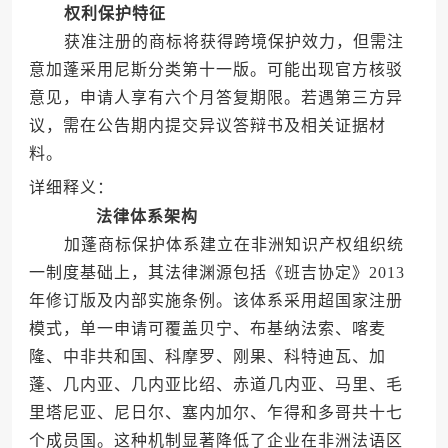
权利保护特征
获准注册的商标将获得跨境保护效力，但需注
意加蓬采用尼斯分类第十一版。可能出现官方核驳
意见，申请人享有六个月答复期限。若遇第三方异
议，需在公告期内提交异议答辩书及相关证据材
料。
详细释义：
法律体系架构
加蓬商标保护体系建立在非洲知识产权组织统
一制度基础上，其法律渊源包括《班吉协定》2013
年修订版及内部实施条例。该体系采用超国家注册
模式，单一申请可覆盖贝宁、布基纳法索、喀麦
隆、中非共和国、科摩罗、刚果、科特迪瓦、加
蓬、几内亚、几内亚比绍、赤道几内亚、马里、毛
里塔尼亚、尼日尔、塞内加尔、乍得和多哥共十七
个成员国。这种机制显著降低了企业在非洲法语区