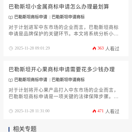
请，为品牌构筑坚实法律壁垒，确保市场准入顺利
巴勒斯坦小金属商标申请怎么办理最划算
进行。
巴勒斯坦商标申请
巴勒斯坦申请商标
对于计划进军中东市场的企业而言，巴勒斯坦商标
申请是品牌保护的关键环节。本文将系统分析小金
属类别商标注册的最优路径，涵盖法规解读、成本
控制策略、材料准备要点及风险防范措施，帮助企
2025-11-28 09:01:29
363
人看过
业以最高效经济的方式完成知识产权布局，避免常
见陷阱并最大化投资回报。
巴勒斯坦开心果商标申请需要花多少钱办理
巴勒斯坦商标申请
巴勒斯坦申请商标
对于计划将开心果产品打入中东市场的企业而言，
巴勒斯坦商标申请是一项关键的法律保障步骤。办
理费用并非单一数字，它受到申请途径、商品类
别、代理服务等多重因素影响。本文将系统性地剖
2025-11-28 11:31:00
471
人看过
析从官方规费到潜在额外支出的全部成本构成，为
企业主提供一份清晰、实用的预算规划指南，助力
相关专题
您高效完成品牌布局。