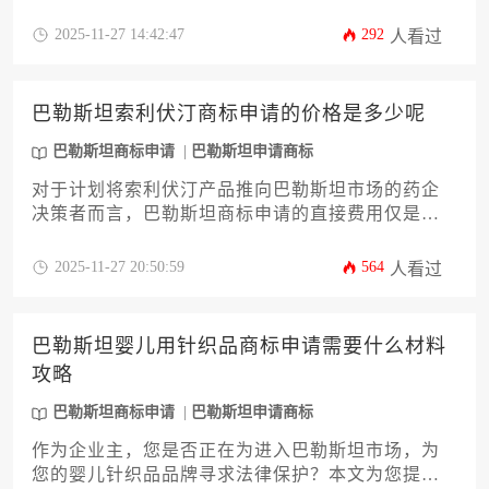
选择、文件准备等关键环节。针对医疗器械行业的
特殊监管要求，提供从申请到维护的全流程实操指
2025-11-27 14:42:47
292
人看过
南，帮助企业规避常见风险并高效完成巴勒斯坦商
标申请布局。
巴勒斯坦索利伏汀商标申请的价格是多少呢
巴勒斯坦商标申请
巴勒斯坦申请商标
对于计划将索利伏汀产品推向巴勒斯坦市场的药企
决策者而言，巴勒斯坦商标申请的直接费用仅是整
体预算的一部分。本文将深入剖析商标注册的全流
程成本构成，涵盖官费、代理服务费、类别选择策
2025-11-27 20:50:59
564
人看过
略、潜在异议应对等十余个关键维度，旨在帮助企
业精准规划预算，规避潜在风险，高效完成品牌法
律保护布局。
巴勒斯坦婴儿用针织品商标申请需要什么材料
攻略
巴勒斯坦商标申请
巴勒斯坦申请商标
作为企业主，您是否正在为进入巴勒斯坦市场，为
您的婴儿针织品品牌寻求法律保护？本文为您提供