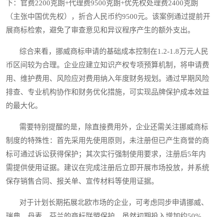
下：官费2200克朗+代理费9500克朗+优先权处理费2400克朗
（主张中国优先权），折合人民币约9500元。该案例通过提前开
展商标检索，避免了审查意见和异议程序产生的额外支出。
综合来看，挪威商标申请的基础成本控制在1.2-1.8万元人民
币区间较为合理。企业应建立知识产权专项预算机制，将申请费
用、维护费用、风险应对费用纳入年度财务规划。通过早期风险
排查、专业机构协作和财务优化措施，可实现品牌保护成本效益
的最大化。
需要特别提醒的是，除直接费用外，企业还需关注挪威商标
制度的特殊性：首先采用先使用原则，未注册但已产生商誉的商
标可通过诉讼获得保护；其次实行强制使用要求，注册后5年内
需提供使用证据。建议在完成注册后立即开展市场投放，并系统
保存销售合同、报关单、宣传材料等使用证据。
对于计划长期拓展北欧市场的企业，可考虑同步申请挪威、
瑞典、丹麦、芬兰的商标联盟保护，虽然初期投入增加约50%，