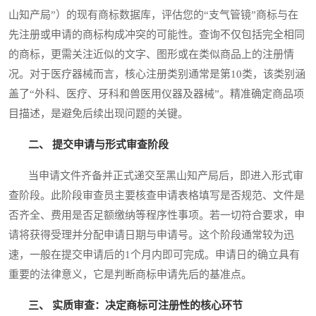
山知产局”）的现有商标数据库，评估您的“支气管镜”商标与在
先注册或申请的商标构成冲突的可能性。查询不仅包括完全相同
的商标，更需关注近似的文字、图形或在类似商品上的注册情
况。对于医疗器械而言，核心注册类别通常是第10类，该类别涵
盖了“外科、医疗、牙科和兽医用仪器及器械”。精准确定商品项
目描述，是避免后续出现问题的关键。
二、 提交申请与形式审查阶段
当申请文件齐备并正式递交至黑山知产局后，即进入形式审
查阶段。此阶段审查员主要核查申请表格填写是否规范、文件是
否齐全、费用是否足额缴纳等程序性事项。若一切符合要求，申
请将获得受理并分配申请日期与申请号。这个阶段通常较为迅
速，一般在提交申请后的1个月内即可完成。申请日的确立具有
重要的法律意义，它是判断商标申请先后的基准点。
三、 实质审查：决定商标可注册性的核心环节