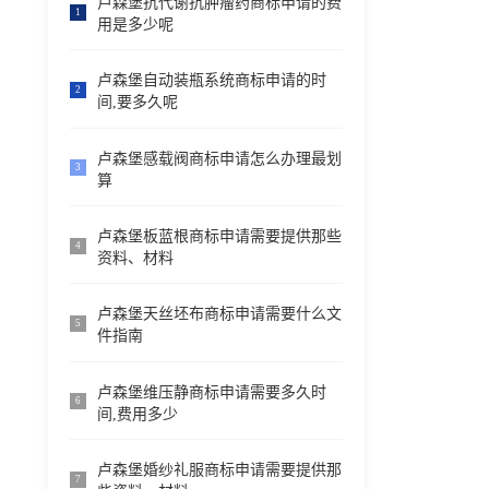
卢森堡抗代谢抗肿瘤药商标申请的费
1
用是多少呢
卢森堡自动装瓶系统商标申请的时
2
间,要多久呢
卢森堡感载阀商标申请怎么办理最划
3
算
卢森堡板蓝根商标申请需要提供那些
4
资料、材料
卢森堡天丝坯布商标申请需要什么文
5
件指南
卢森堡维压静商标申请需要多久时
6
间,费用多少
卢森堡婚纱礼服商标申请需要提供那
7