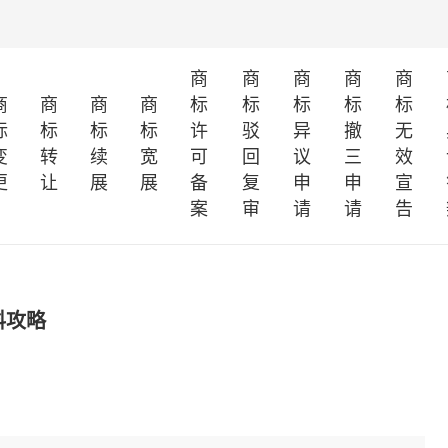
商
商
商
商
商
商
商
商
商
标
标
标
标
标
标
标
标
标
许
驳
异
撤
无
变
转
续
宽
可
回
议
三
效
更
让
展
展
备
复
申
申
宣
案
审
请
请
告
料攻略