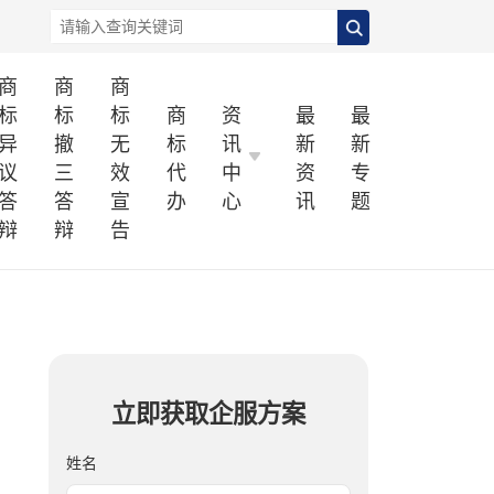
商
商
商
标
标
标
商
资
最
最
异
撤
无
标
讯
新
新
议
三
效
代
中
资
专
答
答
宣
办
心
讯
题
辩
辩
告
立即获取企服方案
姓名