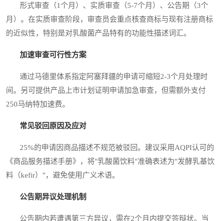
形式审查（1个月）、实质审查（5-7个月）、公告期（3个
月）。在实质审查阶段，审查员会重点核查商标与现有注册商标
的近似性，特别是对乳酸菌产品特有的功能性描述词汇。
加速审查可行性方案
通过马德里体系指定阿塞拜疆的申请可缩短2-3个月处理时
间。另可提供产品上市计划证明申请加急审查，但需额外支付
250马纳特加速费。
常见驳回原因及应对
25%的申请因商品描述不规范被驳回。建议采用AQPI认可的
《商品服务描述手册》，将"乳酸菌饮料"准确表述为"发酵乳基饮
料（kefir）"，避免使用广义术语。
公告期异议处理机制
公告期内若遭遇第三方异议，需在2个月内提交答辩状。当