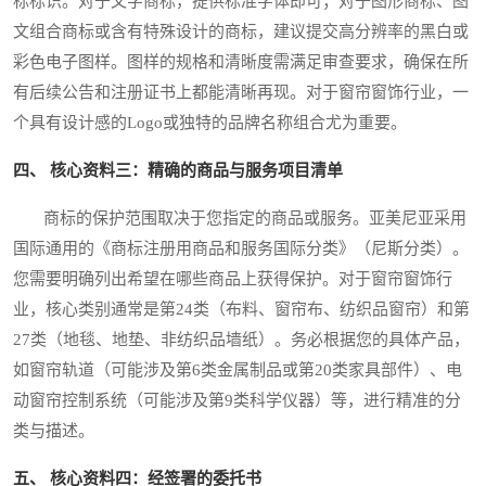
标标识。对于文字商标，提供标准字体即可；对于图形商标、图
文组合商标或含有特殊设计的商标，建议提交高分辨率的黑白或
彩色电子图样。图样的规格和清晰度需满足审查要求，确保在所
有后续公告和注册证书上都能清晰再现。对于窗帘窗饰行业，一
个具有设计感的Logo或独特的品牌名称组合尤为重要。
四、 核心资料三：精确的商品与服务项目清单
商标的保护范围取决于您指定的商品或服务。亚美尼亚采用
国际通用的《商标注册用商品和服务国际分类》（尼斯分类）。
您需要明确列出希望在哪些商品上获得保护。对于窗帘窗饰行
业，核心类别通常是第24类（布料、窗帘布、纺织品窗帘）和第
27类（地毯、地垫、非纺织品墙纸）。务必根据您的具体产品，
如窗帘轨道（可能涉及第6类金属制品或第20类家具部件）、电
动窗帘控制系统（可能涉及第9类科学仪器）等，进行精准的分
类与描述。
五、 核心资料四：经签署的委托书