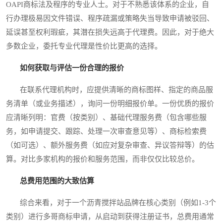
OAPI商标法及程序的专业人士。对于不熟悉该体系的企业，自
行办理极易因文件错误、程序疏漏或策略失当导致申请被驳回、
延误甚至权利瑕疵，其潜在损失远高于代理费。因此，对于绝大
多数企业，委托专业代理是性价比更高的选择。
如何获取与评估一份合理的报价
在联系代理机构时，应提供清晰的商标图样、指定的商品服
务清单（或业务描述），询问一份明细报价单。一份优质的报价
应清晰列明：官费（按类别）、基础代理服务费（包含哪些服
务，如申请提交、跟踪、处理一次审查意见等）、商标检索费
（如可选）、额外服务费（如应对复杂审查、异议答辩等）的估
算。对比多家机构的报价和服务范围，而非仅仅比较总价。
总费用范围的大致估算
综合来看，对于一个沥青搅拌站品牌在核心类别（例如1-3个
类别）进行多哥商标申请，从启动到获得注册证书，总费用通常