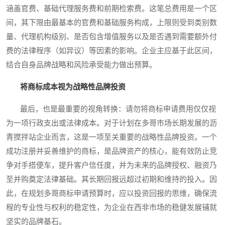
涵盖官费、基础代理服务费和前期检索费。这笔总费用是一个区
间，其下限由最基本的官费和基础服务构成，上限则受到类别数
量、代理机构级别、是否包含增值服务以及是否遇到需要额外付
费的法律程序（如异议）等因素的影响。企业主应基于此区间，
结合自身品牌战略和风险承受能力做出预算。
将商标成本视为战略性品牌投资
最后，也是最重要的视角转换：请勿将商标申请费用仅仅视
为一项行政支出或法律成本。对于计划在多哥市场长期发展的沥
青搅拌站企业而言，这是一项至关重要的战略性品牌投资。一个
成功注册并妥善维护的商标，是品牌资产的核心，能有效防止竞
争对手搭便车，提升客户信任度，并为未来的品牌授权、融资乃
至并购奠定法律基础。其长期回报远超过初期和维持的投入。因
此，在规划多哥商标申请预算时，应以投资回报的思维，确保流
程的专业性与权利的稳定性，为企业在西非市场的稳健发展铺就
坚实的品牌基石。