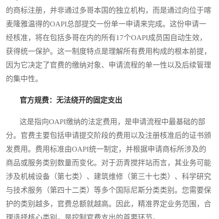
的商标注册，并非通过多哥本国的独立机构，而是通过向位于喀
麦隆雅温得的OAPI总部提交一份单一申请来完成。这份申请一
经核准，将在包括多哥在内的所有17个OAPI成员国自动生效，
获得统一保护。这一制度特点是理解所有费用构成的根本前提，
因为它决定了官费的缴纳对象、申请流程的单一性以及后续管理
的集中性。
官方规费：无法绕开的固定支出
这是指向OAPI缴纳的法定费用，是申请流程中最基础的部
分。官费主要包括申请提交阶段的费用以及注册核准后的证书颁
发费用。费用标准由OAPI统一制定，并根据申请商标所涉及的
商品或服务类别数量而变化。对于沥青搅拌站而言，其业务可能
涉及机械设备（第七类）、建筑维修（第三十七类）、科学研究
与技术服务（第四十二类）等多个国际尼斯分类类别。您需要保
护的类别越多，官费总额就越高。因此，精准界定业务范围，合
理选择核心类别，是控制官费支出的首要环节。