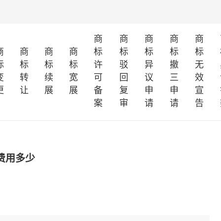
商
商
商
商
商
商
商
商
商
标
标
标
标
标
标
标
标
标
许
驳
异
撤
无
变
转
续
宽
可
回
议
三
效
更
让
展
展
备
复
申
申
宣
案
审
请
请
告
费用多少