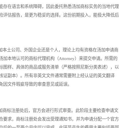
能存在语言和系统障碍，因此委托熟悉汤加商标实务的当地代理
险评估报告，是更为稳妥的选择。这份前期投入，能极大降低后
本土公司、外国企业还是个人，理论上均有资格在汤加申请商
本地认可的商标代理机构（Attorney）来提交申请。所需的
标图样、具体的商品或服务清单（严格按照尼斯分类表述），以
核证副本）。所有非英文文件通常需要附上经认证的英文翻译
免因文件瑕疵导致的审查意见或延误。
商标注册处后，官方会进行形式审查。此阶段主要检查申请文
合要求，商标注册处会发出受理通知书，并为申请分配一个官方
交后的一至两个月内可以完成。此环节产生的费用主要包括两部