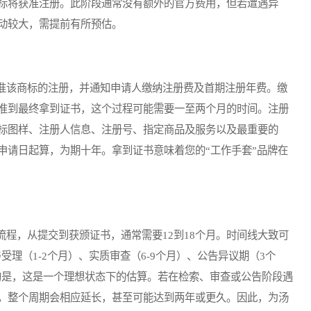
标将获准注册。此阶段通常没有额外的官方费用，但若遭遇异
动较大，需提前有所预估。
该商标的注册，并通知申请人缴纳注册费及首期注册年费。缴
准到最终拿到证书，这个过程可能需要一至两个月的时间。注册
标图样、注册人信息、注册号、指定商品及服务以及最重要的
申请日起算，为期十年。拿到证书意味着您的“工作手套”品牌在
，从提交到获颁证书，通常需要12到18个月。时间线大致可
受理（1-2个月）、实质审查（6-9个月）、公告异议期（3个
调的是，这是一个理想状态下的估算。若在检索、审查或公告阶段遇
，整个周期会相应延长，甚至可能达到两年或更久。因此，为汤