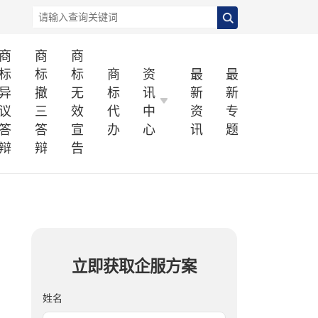
商
商
商
标
标
标
商
资
最
最
异
撤
无
标
讯
新
新
议
三
效
代
中
资
专
答
答
宣
办
心
讯
题
辩
辩
告
立即获取企服方案
姓名