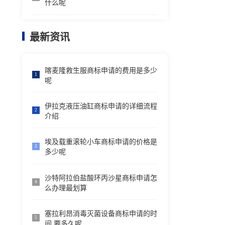
什么呢
最新资讯
喀麦隆救生服商标申请的费用是多少
1
呢
伊拉克液压油缸商标申请的详细流程
2
介绍
埃及载重滚轮小车商标申请的价格是
3
多少呢
沙特阿拉伯盐酸环丙沙星商标申请怎
4
么办理最划算
塞拉利昂消毒灭菌设备商标申请的时
5
间,要多久呢