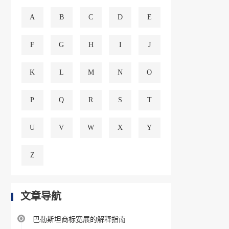
A
B
C
D
E
F
G
H
I
J
K
L
M
N
O
P
Q
R
S
T
U
V
W
X
Y
Z
文章导航
巴勒斯坦商标宽展的解释指南