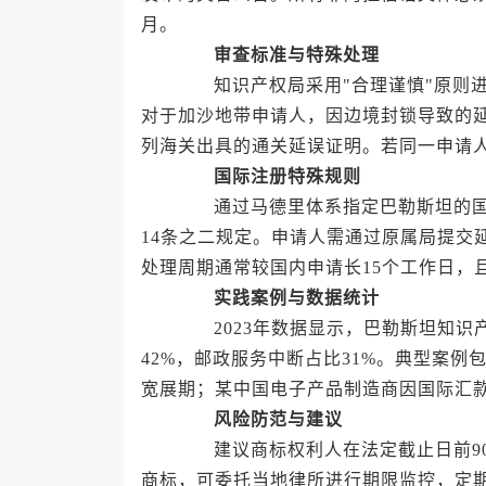
月。
审查标准与特殊处理
知识产权局采用"合理谨慎"原则进
对于加沙地带申请人，因边境封锁导致的
列海关出具的通关延误证明。若同一申请
国际注册特殊规则
通过马德里体系指定巴勒斯坦的国际
14条之二规定。申请人需通过原属局提交
处理周期通常较国内申请长15个工作日，
实践案例与数据统计
2023年数据显示，巴勒斯坦知识产
42%，邮政服务中断占比31%。典型案例
宽展期；某中国电子产品制造商因国际汇
风险防范与建议
建议商标权利人在法定截止日前90
商标，可委托当地律所进行期限监控，定