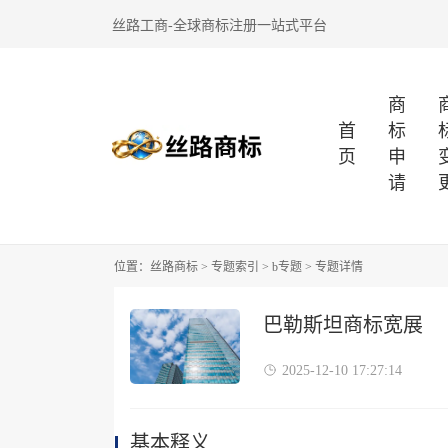
丝路工商-全球商标注册一站式平台
商
首
标
页
申
请
位置：
丝路商标
>
专题索引
>
b专题
> 专题详情
巴勒斯坦商标宽展
2025-12-10 17:27:14
基本释义