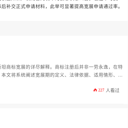
事后补交正式申请材料，此举可显著提高宽展申请通过率。
斯坦商标宽展的详尽解释。商标注册后并非一劳永逸，在特
。本文将系统阐述宽展期的定义、法律依据、适用情形、申
等核心环节。通过阅读，您将掌握如何高效管理商标资产，
227
人看过
在市场中的法律地位。