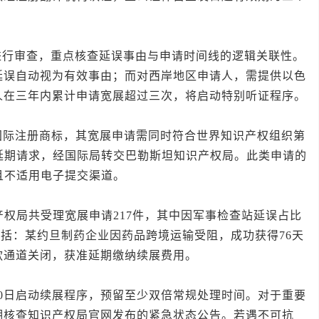
行审查，重点核查延误事由与申请时间线的逻辑关联性。
延误自动视为有效事由；而对西岸地区申请人，需提供以色
人在三年内累计申请宽展超过三次，将启动特别听证程序。
注册商标，其宽展申请需同时符合世界知识产权组织第
延期请求，经国际局转交巴勒斯坦知识产权局。此类申请的
且不适用电子提交渠道。
权局共受理宽展申请217件，其中因军事检查站延误占比
包括：某约旦制药企业因药品跨境运输受阻，成功获得76天
款通道关闭，获准延期缴纳续展费用。
日启动续展程序，预留至少双倍常规处理时间。对于重要
期核查知识产权局官网发布的紧急状态公告。若遇不可抗