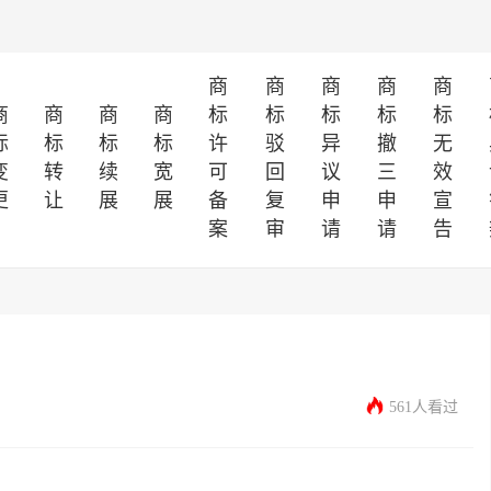
商
商
商
商
商
商
商
商
商
标
标
标
标
标
标
标
标
标
许
驳
异
撤
无
变
转
续
宽
可
回
议
三
效
更
让
展
展
备
复
申
申
宣
案
审
请
请
告
561人看过