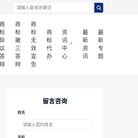
商
商
商
标
标
标
商
资
最
最
异
撤
无
标
讯
新
新
议
三
效
代
中
资
专
答
答
宣
办
心
讯
题
辩
辩
告
留言咨询
姓名
手机