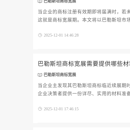
巴勒斯坦商标宽展
当企业的商标注册有效期即将届满时，若
这就是商标宽展期。本文将以巴勒斯坦市
程及其对企业国际化布局的战略意义。文
2025-12-01 14:46:28
准确把握这个关键的法律窗口期，有效规
在海外市场的持续安全。
巴勒斯坦商标宽展需要提供哪些材
巴勒斯坦商标宽展
当企业主发现其巴勒斯坦商标临近续展期
企业决策者提供一份详尽、实用的材料准
的核心材料清单。文章将深入解析每一项
2025-12-01 17:46:15
巴勒斯坦商标宽展申请，规避权利失效的