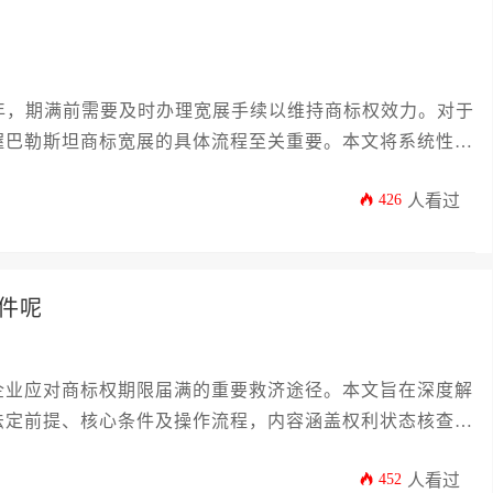
年，期满前需要及时办理宽展手续以维持商标权效力。对于
握巴勒斯坦商标宽展的具体流程至关重要。本文将系统性地
后续跟踪的全过程，帮助企业主规避因疏忽导致的商标失效
426
人看过
全。
件呢
企业应对商标权期限届满的重要救济途径。本文旨在深度解
法定前提、核心条件及操作流程，内容涵盖权利状态核查、
险规避策略，为企业主及高管提供一份详尽实用的操作指
452
人看过
延续。