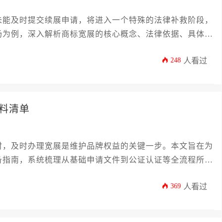
未能及时提交续展申请，将进入一个特殊的法律补救阶段，
场为例，深入解析商标宽展的核心概念、法律依据、具体流
章旨在为企业主和高管提供一份详尽的操作指南，帮助大家
248
人看过
避因商标失效而带来的市场风险和权益损失，确保品牌资产
料清单
时，及时办理宽展是维护品牌权益的关键一步。本文旨在为
备指南，系统梳理从基础申请文件到公证认证等全流程所需
材料的规范要求、常见误区及应对策略，帮助企业高效完成
369
人看过
风险，确保品牌在市场中的持续独占性。