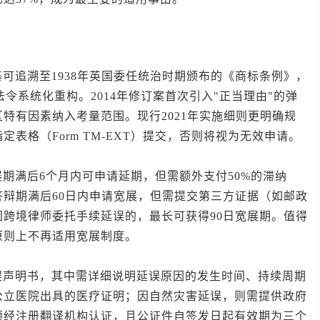
追溯至1938年英国委任统治时期颁布的《商标条例》，
法令系统化重构。2014年修订案首次引入"正当理由"的弹
特有因素纳入考量范围。现行2021年实施细则更明确规
表格（Form TM-EXT）提交，否则将视为无效申请。
满后6个月内可申请延期，但需额外支付50%的滞纳
辩期满后60日内申请宽展，但需提交第三方证据（如邮政
跨境律师委托手续延误的，最长可获得90日宽展期。值得
原则上不再适用宽展制度。
明书，其中需详细说明延误原因的发生时间、持续周期
公立医院出具的医疗证明；因自然灾害延误，则需提供政府
须经注册翻译机构认证，且公证件自签发日起有效期为三个