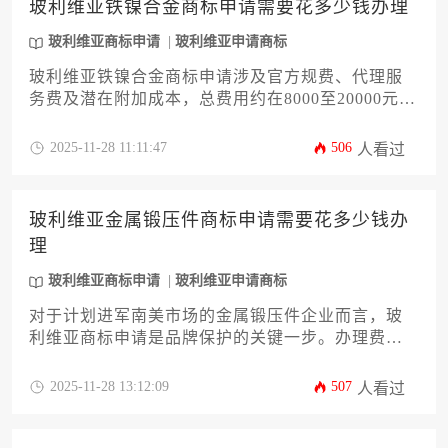
玻利维亚铁镍合金商标申请需要花多少钱办理
玻利维亚商标申请
玻利维亚申请商标
玻利维亚铁镍合金商标申请涉及官方规费、代理服
务费及潜在附加成本，总费用约在8000至20000元区
间。企业需重点关注商标检索、分类准确性及当地
法律合规性，建议通过专业代理机构降低风险。本
2025-11-28 11:11:47
506
人看过
文将从成本构成、流程优化及常见陷阱等维度系统
解析玻利维亚商标申请全周期预算规划。
玻利维亚金属锻压件商标申请需要花多少钱办
理
玻利维亚商标申请
玻利维亚申请商标
对于计划进军南美市场的金属锻压件企业而言，玻
利维亚商标申请是品牌保护的关键一步。办理费用
并非固定数值，它由官费、代理服务费、商品分类
数量以及潜在异议处理等多项因素综合决定。本文
2025-11-28 13:12:09
507
人看过
将为您深入剖析从前期查询到最终注册的全流程成
本构成，并提供实用的预算规划建议，助您以合理
的投入，高效完成在玻利维亚的商标布局，为市场