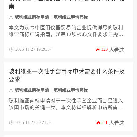
南
玻利维亚商标申请
玻利维亚申请商标
本文为从事中医用仪器贸易的企业提供详尽的玻利
维亚商标申请指南，涵盖12项核心文件要求与操作
要点。从基础资格证明到类别选择策略，从公证认
证注意事项到官方审查流程解析，帮助企业系统规
2025-11-27 19:20:57
320
人看过
避跨境知识产权注册风险，高效完成玻利维亚商标
申请布局。
玻利维亚一次性手套商标申请需要什么条件及
要求
玻利维亚商标申请
玻利维亚申请商标
玻利维亚商标申请对于一次性手套企业而言是进入
该国市场的关键一步。本文将详细解析申请所需的
具体条件、材料准备、分类选择及官方流程等核心
内容，帮助企业高效完成知识产权布局，规避潜在
2025-11-27 20:21:32
211
人看过
风险。