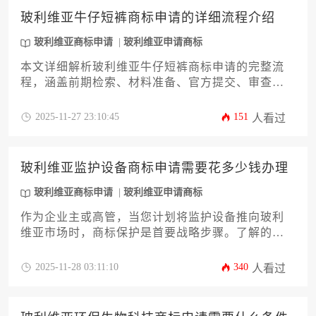
玻利维亚牛仔短裤商标申请的详细流程介绍
玻利维亚商标申请
玻利维亚申请商标
本文详细解析玻利维亚牛仔短裤商标申请的完整流
程，涵盖前期检索、材料准备、官方提交、审查阶
段及后续维护等关键环节。针对企业主及高管群
体，提供专业策略与实操建议，助力企业高效完成
2025-11-27 23:10:45
151
人看过
玻利维亚商标申请，规避潜在风险并强化品牌国际
保护体系。
玻利维亚监护设备商标申请需要花多少钱办理
玻利维亚商标申请
玻利维亚申请商标
作为企业主或高管，当您计划将监护设备推向玻利
维亚市场时，商标保护是首要战略步骤。了解的全
流程费用构成，远不止一个简单的数字，它关乎预
算精准性与品牌安全。本文将为您深度剖析从官方
2025-11-28 03:11:10
340
人看过
规费、代理服务费到潜在维护成本等所有关键环
节，提供一份详尽的财务规划指南，帮助您明智决
策，确保投资物有所值。