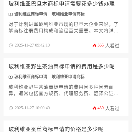
品牌在海外市场稳健起步。
玻利维亚巴旦木商标申请需要花多少钱办理
玻利维亚商标申请
玻利维亚申请商标
对于计划进军玻利维亚市场的巴旦木企业来说，了
解商标注册费用构成和流程至关重要。本文将详细
解析玻利维亚巴旦木商标申请所需的各项费用，包
括官方规费、代理服务费、类别选择策略及潜在附
2025-11-27 09:42:10
365
人看过
加成本，帮助企业主精准预算并规避风险，确保品
牌权益获得有效保护。
玻利维亚野生茶油商标申请的费用是多少呢
玻利维亚商标申请
玻利维亚申请商标
玻利维亚野生茶油商标申请的费用因多种因素而
异，通常包括官方规费、代理服务费、翻译公证及
后续维护成本等。企业需根据商品类别、申请途径
及潜在风险综合预算，整体费用约在数千至数万美
2025-11-27 10:00:49
439
人看过
元不等。本文将详细解析费用构成、流程及优化策
略，助企业高效完成玻利维亚商标申请。
玻利维亚蚕丝商标申请的价格是多少呢