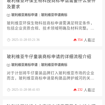
玻利维亚环保生物科技商标申请需要什么条件
及要求
玻利维亚商标申请
玻利维亚申请商标
玻利维亚环保生物科技商标申请需满足特定条件，
包括企业资质合规、技术领域明确及材料完整。申
请人需了解当地法律法规，确保商标符合环保与生
物科技类别的注册要求，同时关注审查流程及可能
2025-11-28 03:21:36
354
人看过
面临的异议处理，以提升注册成功率。
玻利维亚牛仔童装商标申请的详细流程介绍
玻利维亚商标申请
玻利维亚申请商标
对于计划将牛仔童装品牌打入玻利维亚市场的企业
而言，玻利维亚商标申请是构建品牌护城河的关键
第一步。本文将为您提供一份详尽、专业的攻略，
从市场前景分析、商标检索、申请材料准备，到提
2025-11-28 08:41:03
232
人看过
交审查、公告异议直至最终注册，系统梳理全部环
节。文章旨在帮助企业主规避潜在风险，高效完成
知识产权布局，为品牌国际化奠定坚实基础。