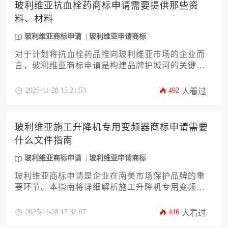
玻利维亚抗血栓药商标申请需要提供那些资
拓展筑牢法律根基。
料、材料
玻利维亚商标申请
玻利维亚申请商标
对于计划将抗血栓药品推向玻利维亚市场的企业而
言，玻利维亚商标申请是构建品牌护城河的关键第
一步。本文将深度解析申请流程中必须准备的各项
资料与材料，从申请人主体资格证明、清晰的商标
2025-11-28 15:21:53
492
人看过
图样，到药品相关的特殊备案文件，详尽阐述其规
格要求与注意事项。文章旨在为企业主和高管提供
一套清晰、实用且专业的行动指南，助力企业高效
玻利维亚施工升降机专用变频器商标申请需要
完成知识产权布局，规避潜在风险。
什么文件指南
玻利维亚商标申请
玻利维亚申请商标
玻利维亚商标申请是企业在南美市场保护品牌的重
要环节。本指南将详细解析施工升降机专用变频器
类别下，申请商标所需的全套文件清单、流程要点
及常见问题解决方案，助力企业高效完成知识产权
2025-11-28 15:32:07
446
人看过
布局，规避潜在风险。