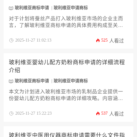
玻利维亚商标申请
玻利维亚申请商标
对于计划将蚕丝产品打入玻利维亚市场的企业主而
言，了解玻利维亚商标申请的具体费用构成至关重
要。本文旨在为您提供一份详尽且实用的攻略，深
入剖析影响价格的各项因素，从官费、代理服务费
2025-11-27 11:02:13
525
人看过
到潜在的额外成本，并结合蚕丝行业的特殊性，为
您规划预算提供清晰指引。我们将系统性地解答“玻
利维亚蚕丝商标申请的价格是多少呢”这一核心问
玻利维亚婴幼儿配方奶粉商标申请的详细流程
题，帮助您高效、稳妥地完成品牌布局。
介绍
玻利维亚商标申请
玻利维亚申请商标
本文为计划进入玻利维亚市场的乳制品企业提供一
份婴幼儿配方奶粉商标申请的详细攻略。内容涵盖
申请前的准备工作、具体提交步骤、审查流程及后
续维护要点，旨在帮助企业高效完成玻利维亚商标
2025-11-27 15:22:23
537
人看过
申请，规避常见风险，保障品牌权益。
玻利维亚中医用仪器商标申请需要什么文件指