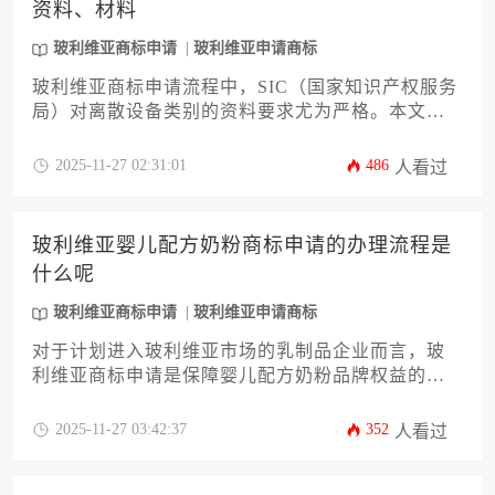
资料、材料
请能为品牌在当地市场的长远发展奠定坚实法律基
础。
玻利维亚商标申请
玻利维亚申请商标
玻利维亚商标申请流程中，SIC（国家知识产权服务
局）对离散设备类别的资料要求尤为严格。本文详
细解析申请所需的核心材料清单、公证认证流程、
分类表填写规范及常见驳回应对策略，帮助企业高
2025-11-27 02:31:01
486
人看过
效完成商标注册，规避法律风险。
玻利维亚婴儿配方奶粉商标申请的办理流程是
什么呢
玻利维亚商标申请
玻利维亚申请商标
对于计划进入玻利维亚市场的乳制品企业而言，玻
利维亚商标申请是保障婴儿配方奶粉品牌权益的首
要步骤。本文将详尽解析从商标查询、材料准备、
官方递交、审查公告到最终注册的全流程，并特别
2025-11-27 03:42:37
352
人看过
针对婴儿食品行业的法规特殊性提供专业建议，旨
在为企业主提供一份清晰、实用的操作指南，助力