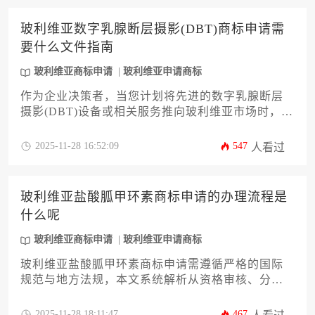
玻利维亚数字乳腺断层摄影(DBT)商标申请需
要什么文件指南
玻利维亚商标申请
玻利维亚申请商标
作为企业决策者，当您计划将先进的数字乳腺断层
摄影(DBT)设备或相关服务推向玻利维亚市场时，一
项关键且复杂的任务便是完成玻利维亚商标申请。
本指南将为您提供一份详尽、实用的文件准备清单
2025-11-28 16:52:09
547
人看过
与流程解析，深入剖析从商标查询、文件公证认证
到提交策略等全流程核心环节，助力您高效、稳妥
地完成知识产权布局，为业务拓展奠定坚实法律基
玻利维亚盐酸胍甲环素商标申请的办理流程是
础。
什么呢
玻利维亚商标申请
玻利维亚申请商标
玻利维亚盐酸胍甲环素商标申请需遵循严格的国际
规范与地方法规，本文系统解析从资格审核、分类
确认到审查公告的全流程，助力企业高效完成知识
产权布局。针对医药行业特殊性，重点阐述成分命
2025-11-28 18:11:47
467