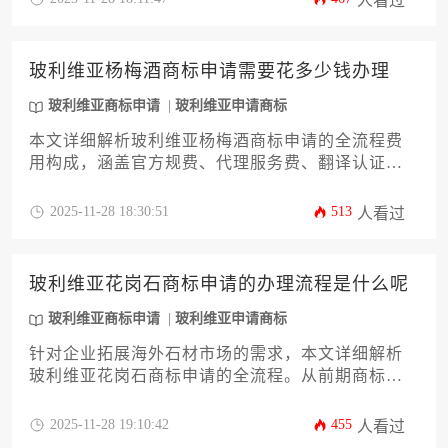
人看过
名规则与风险规避策略，为跨境品牌保护提供实用
指南。
玻利维亚杨梅酒商标申请需要花多少钱办理
玻利维亚商标申请
玻利维亚申请商标
本文详细解析玻利维亚杨梅酒商标申请的全流程费
用构成，涵盖官方规费、代理服务费、翻译认证及
潜在附加成本。针对企业主和高管群体，提供预算
规划建议、风险规避策略及后续维护指南，帮助系
2025-11-28 18:30:51
513
人看过
统掌握跨境商标注册的投资与回报逻辑，实现品牌
海外布局的价值最大化。
玻利维亚花岗石商标申请的办理流程是什么呢
玻利维亚商标申请
玻利维亚申请商标
针对企业拓展海外石材市场的需求，本文详细解析
玻利维亚花岗石商标申请的全流程。从前期商标检
索到后期权利维护，涵盖12个关键环节，包括材料
准备、分类选择、审查异议等要点，为企业提供系
2025-11-28 19:10:42
455
人看过
统化实操指南，助力品牌在安第斯山脉地区获得有