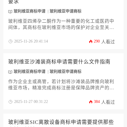
要求
玻利维亚商标申请
玻利维亚申请商标
玻利维亚四烯孕二酮作为一种重要的化工或医药中
间体，其商标在玻利维亚市场的保护对企业至关重
要。本文将系统阐述玻利维亚商标申请的核心条件
与详细要求，涵盖从商品分类选择、商标显著性判
2025-11-26 20:41:14
290
人看过
断到申请文件准备、官方审查流程及后续维护等关
键环节。文章旨在为企业主提供一份清晰、实用的
操作指南，助力其顺利完成这一具有专业性的玻利
玻利维亚沙滩装商标申请需要什么文件指南
维亚商标申请流程，有效规避潜在风险。
玻利维亚商标申请
玻利维亚申请商标
作为企业主或高管，若计划将沙滩装品牌推向玻利
维亚市场，精准完成商标注册是保障品牌资产的首
要步骤。本指南将系统阐述在玻利维亚进行沙滩装
品类商标申请所需的全套文件清单、详细准备要点
2025-11-27 00:31:22
384
人看过
及核心流程。文章深度解析从资格证明到商标图样
的每一项材料要求，并提供实用的准备技巧与常见
风险规避策略，旨在帮助企业高效通过官方审查，
玻利维亚SIC离散设备商标申请需要提供那些
成功获得商标专用权。一次成功的玻利维亚商标申