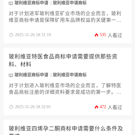
玻利维亚商标申请
玻利维亚申请商标
对于计划进军玻利维亚矿业市场的企业而言，玻利
维亚商标申请是保障矿用车品牌权益的关键第一
步。本文将为您详尽解析从商标查询、材料准备、
官方提交到后续维护的全流程，涵盖国家知识产权
2025-11-26 18:31:19
535
人看过
局（SENAPI）的审查阶段、可能的异议应对以及商
标注册证书的最终获取。文章旨在为企业主和高管
提供一份清晰、实用且具有战略高度的操作指南，
玻利维亚特医食品商标申请需要提供那些资
帮助您高效稳妥地完成商标布局，为市场开拓奠定
料、材料
坚实的法律基础。
玻利维亚商标申请
玻利维亚申请商标
对于计划进入玻利维亚市场的企业而言，了解特医
食品商标注册的详细资料要求是成功的第一步。本
文将系统性地阐述进行玻利维亚商标申请所需的全
套材料清单，涵盖从主体资格证明到产品技术文件
2025-11-26 18:32:01
472
人看过
的各个方面。文章旨在为企业主和高管提供一份清
晰、实用且具备操作性的指南，帮助您规避常见风
险，确保申请流程顺畅高效，为您的品牌在玻利维
玻利维亚四烯孕二酮商标申请需要什么条件及
亚市场建立坚实的法律保护基础。