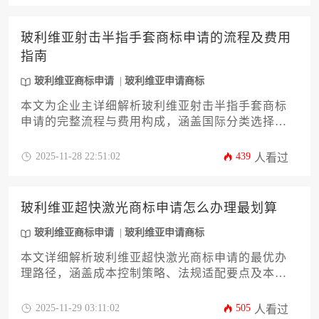
玻利维亚射击半指手套商标申请的流程及费用
指南
玻利维亚商标申请
玻利维亚申请商标
本文为企业主详细解析玻利维亚射击半指手套商标
申请的完整流程与费用构成，涵盖国际分类选择、
材料准备、审查阶段及维护策略。通过系统阐述安
第斯共同体与马德里体系的双轨路径，助力企业规
2025-11-28 22:51:02
439
人看过
避风险并优化知识产权布局，为进军南美市场提供
专业支持。
玻利维亚超快激光商标申请怎么办理最划算
玻利维亚商标申请
玻利维亚申请商标
本文详细解析玻利维亚超快激光商标申请的最优办
理路径，涵盖成本控制策略、法规适配要点及本土
化实务技巧。针对企业主与高管群体，系统阐述如
何通过精准分类、材料优化与代理协同实现高效注
2025-11-29 03:11:02
505
人看过