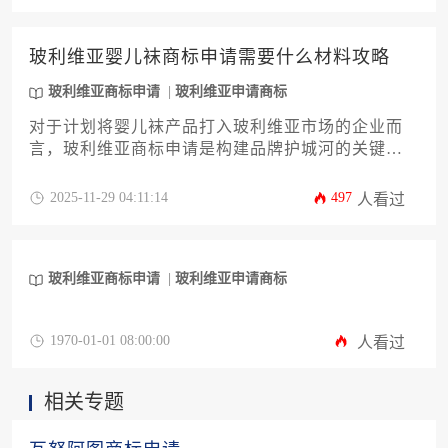
册，帮助企业在安第斯山脉市场快速建立品牌保护
壁垒。
玻利维亚婴儿袜商标申请需要什么材料攻略
玻利维亚商标申请
玻利维亚申请商标
对于计划将婴儿袜产品打入玻利维亚市场的企业而
言，玻利维亚商标申请是构建品牌护城河的关键一
步。本文将为您提供一份详尽的全攻略，系统解析
从商标查询、材料准备、分类选择到提交申请的完
2025-11-29 04:11:14
497
人看过
整流程，重点阐明所需的核心文件、常见误区及风
险规避策略，助力企业高效完成知识产权布局，为
市场拓展奠定坚实基础。
玻利维亚商标申请
玻利维亚申请商标
1970-01-01 08:00:00
人看过
相关专题