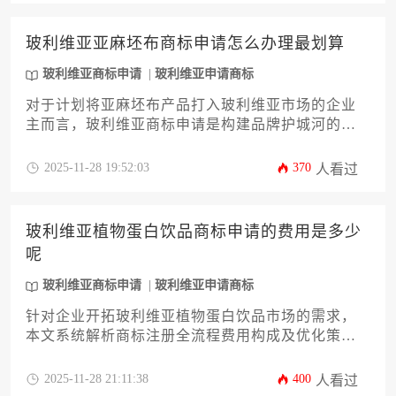
效法律保护。
玻利维亚亚麻坯布商标申请怎么办理最划算
玻利维亚商标申请
玻利维亚申请商标
对于计划将亚麻坯布产品打入玻利维亚市场的企业
主而言，玻利维亚商标申请是构建品牌护城河的关
键一步。本文将深入剖析如何以最具成本效益的方
式完成这一流程，内容涵盖从前期商标查询、类别
2025-11-28 19:52:03
370
人看过
精准选择，到选择最优申请路径、应对官方审查，
乃至制定长远维护策略等十二个核心环节。文章旨
在为企业高管提供一套完整、实用且能显著控制成
玻利维亚植物蛋白饮品商标申请的费用是多少
本的行动指南，帮助企业在开拓市场时最大化知识
呢
产权投资回报。
玻利维亚商标申请
玻利维亚申请商标
针对企业开拓玻利维亚植物蛋白饮品市场的需求，
本文系统解析商标注册全流程费用构成及优化策
略。涵盖官方规费、代理服务费、分类指定等12项
核心成本要素，并提供风险规避与时效管理方案，
2025-11-28 21:11:38
400
人看过
助力企业高效完成玻利维亚商标申请布局。