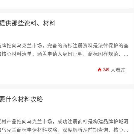
提供那些资料、材料
品牌推向乌克兰市场，完备的商标注册资料是法律保护的基
的核心材料清单，涵盖申请人身份证明、商标图样规范、商
当地知识产权局（UKRPATENT）对特殊材质服装商标
249
人看过
权威、可操作的备案指南，助力品牌在海外市场稳健发展。
要什么材料攻略
耗材产品推向乌克兰市场，成功注册商标是构建品牌护城河
的乌克兰商标申请材料攻略，深度解析从前期查询、核心材