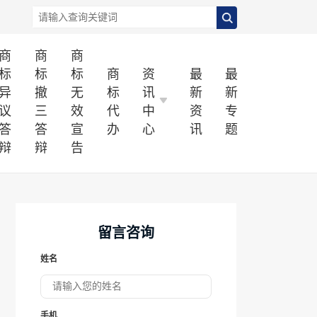
商
商
商
标
标
标
商
资
最
最
异
撤
无
标
讯
新
新
议
三
效
代
中
资
专
答
答
宣
办
心
讯
题
辩
辩
告
留言咨询
姓名
手机