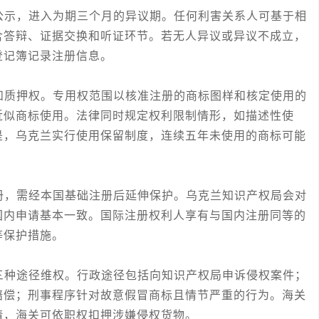
示，进入为期三个月的异议期。任何利害关系人可基于相
含答辩、证据交换和听证环节。若无人异议或异议不成立，
登记簿记录注册信息。
质押权。专用权范围以核准注册的商标图样和核定使用的
近似商标使用。法律同时规定权利限制情形，如描述性使
是，乌克兰实行使用保留制度，连续五年未使用的商标可能
，需经本国基础注册后延伸保护。乌克兰知识产权局会对
国内申请基本一致。国际注册权利人享有与国内注册同等的
等保护措施。
种途径维权。行政途径包括向知识产权局申诉侵权案件；
赔偿；刑事程序针对故意假冒商标且情节严重的行为。海关
请，海关可依职权扣押涉嫌侵权货物。