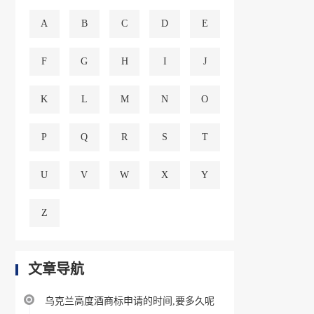
A
B
C
D
E
F
G
H
I
J
K
L
M
N
O
P
Q
R
S
T
U
V
W
X
Y
Z
文章导航
乌克兰高度酒商标申请的时间,要多久呢