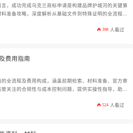
而言，成功完成乌克兰商标申请是构建品牌护城河的关键第
材料准备攻略，深度解析从基础文件到特殊证明的全流程，
的品牌资产在海外获得坚实保护。本文将清晰阐述乌克兰康
398
人看过
点。
及费用指南
请的全流程及费用构成，涵盖前期检索、材料准备、官方审
高管关注的合规性与成本控制问题，提供实操性指导，助力
潜在风险。
524
人看过