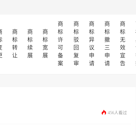
商
商
商
商
商
商
商
商
商
标
标
标
标
标
标
标
标
标
许
驳
异
撤
无
变
转
续
宽
可
回
议
三
效
更
让
展
展
备
复
申
申
宣
案
审
请
请
告
456人看过