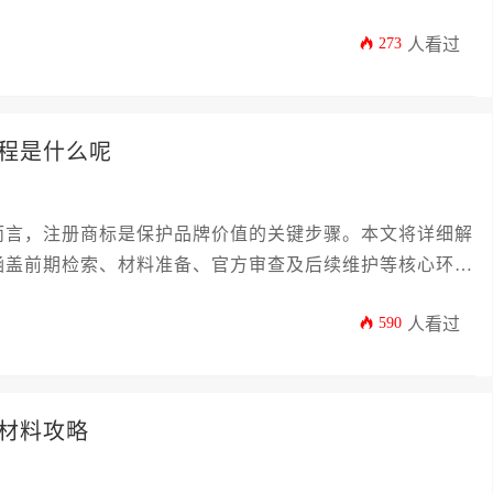
您将清晰了解所需的具体文件清单、常见陷阱规避方法以及
273
人看过
克兰医疗市场获得坚实法律保障。
程是什么呢
而言，注册商标是保护品牌价值的关键步骤。本文将详细解
涵盖前期检索、材料准备、官方审查及后续维护等核心环
避潜在风险。
590
人看过
材料攻略