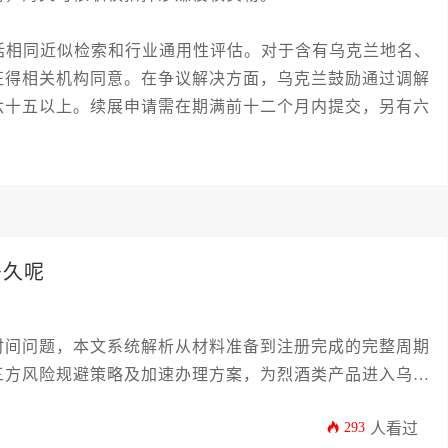
相同近似检索和行业通用性评估。对于含有乌克兰地名、
征得相关机构同意。在争议解决方面，乌克兰鼓励通过调解
六十五以上。续展申请需在期满前十二个月内提交，另有六
多久呢
时间问题，本文系统解析从材料准备到注册完成的完整周期
三方风险规避策略及加速办理方案，为烈酒类产品进入乌克
环节的时效分析和实操建议，帮助企业高效完成乌克兰商标
293
人看过