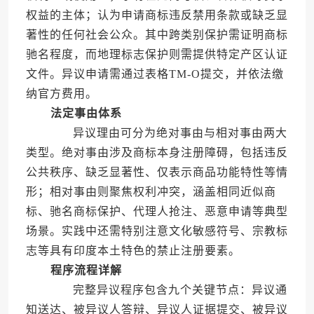
权益的主体；认为申请商标违反禁用条款或缺乏显
著性的任何社会公众。其中跨类别保护需证明商标
驰名程度，而地理标志保护则需提供特定产区认证
文件。异议申请需通过表格TM-O提交，并依法缴
纳官方费用。
法定事由体系
异议理由可分为绝对事由与相对事由两大
类型。绝对事由涉及商标本身注册障碍，包括违反
公共秩序、缺乏显著性、仅表示商品功能特性等情
形；相对事由则聚焦权利冲突，涵盖相同近似商
标、驰名商标保护、代理人抢注、恶意申请等典型
场景。实践中还需特别注意文化敏感符号、宗教标
志等具有印度本土特色的禁止注册要素。
程序流程详解
完整异议程序包含九个关键节点：异议通
知送达、被异议人答辩、异议人证据提交、被异议