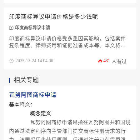
务操作要点，帮助企业有效维护商标权益。
印度商标异议申请价格是多少钱呢
印度商标异议申请
印度商标异议申请价格受多重因素影响，包括案件
复杂程度、律师费用和证据准备成本等。本文将系
统解析费用构成、代理机构选择策略、应对流程及
潜在风险，帮助企业主制定成本可控的异议方案，
2025-12-24 14:04:00
431
人看过
维护海外商标权益。
相关专题
瓦努阿图商标申请
基本释义：
概念定义
瓦努阿图商标申请是指在瓦努阿图共和国境
内通过法定程序向主管部门提交商标注册请求的行
为。该国采用先使用原则，但通过注册可获得更强