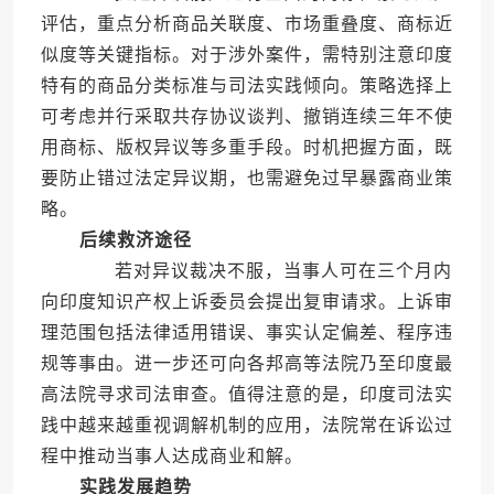
评估，重点分析商品关联度、市场重叠度、商标近
似度等关键指标。对于涉外案件，需特别注意印度
特有的商品分类标准与司法实践倾向。策略选择上
可考虑并行采取共存协议谈判、撤销连续三年不使
用商标、版权异议等多重手段。时机把握方面，既
要防止错过法定异议期，也需避免过早暴露商业策
略。
后续救济途径
若对异议裁决不服，当事人可在三个月内
向印度知识产权上诉委员会提出复审请求。上诉审
理范围包括法律适用错误、事实认定偏差、程序违
规等事由。进一步还可向各邦高等法院乃至印度最
高法院寻求司法审查。值得注意的是，印度司法实
践中越来越重视调解机制的应用，法院常在诉讼过
程中推动当事人达成商业和解。
实践发展趋势