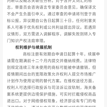
判断以及概念关联性分析。对于含外文词汇的标
志，审查员会咨询语言专家委员会意见，确保译文
不会产生负面引申义。通过审查的申请将刊登于商
标公报，异议期自公告日起算三十日，任何利害关
系人可基于优先权利或公共利益提出异议。若遇异
议情形，双方需进入调解程序，调解失败则转入专
门知识产权法庭审理。
权利维护与续展机制
商标注册有效期自申请日起算十年，续展申
请需在期满前十二个月内提交并缴纳规费。法律特
别规定连续三年未使用的商标可能被申请撤销，但
疫情期间出台的宽限政策允许权利人提交市场推广
计划作为使用证明的替代方案。在维权途径方面，
权利人可选择行政投诉与司法诉讼双轨制，海关备
案系统更提供边境保护措施，可实时拦截侵权商品
进出口。对于网络侵权现象，经济部设有专门的电