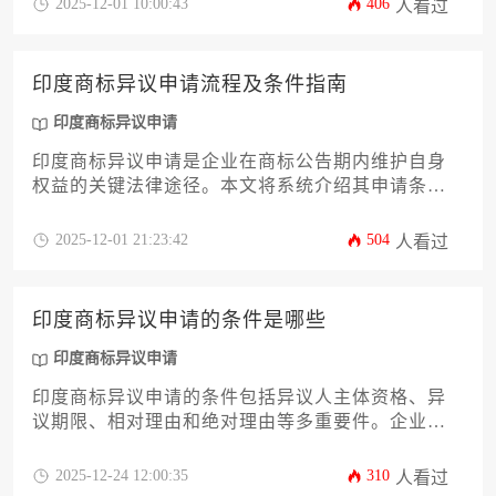
2025-12-01 10:00:43
406
人看过
数万至数十万印度卢比之间浮动。本文将系统剖析
印度商标异议程序的完整流程，深度解读影响费用
的十二个关键因素，并提供切实可行的成本优化策
印度商标异议申请流程及条件指南
略，帮助企业精准预算，高效应对商标争议。
印度商标异议申请
印度商标异议申请是企业在商标公告期内维护自身
权益的关键法律途径。本文将系统介绍其申请条
件、完整流程、所需材料及策略要点，帮助企业高
效应对商标冲突，保障品牌在印度市场的合法权
2025-12-01 21:23:42
504
人看过
益。
印度商标异议申请的条件是哪些
印度商标异议申请
印度商标异议申请的条件包括异议人主体资格、异
议期限、相对理由和绝对理由等多重要件。企业需
在公告期4个月内提交书面陈述及相关证据，证明被
异议商标存在混淆近似、恶意抢注或违反公序良俗
2025-12-24 12:00:35
310
人看过
等情形。本文将系统解析印度商标法具体条款与实