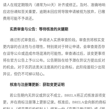
请人在规定期限内（通常为60天）补齐或修正。及时、准确地响
应这份通知至关重要，逾期未回应将导致申请被视为放弃，已缴
费用可能不予退还。
实质审查与公告：等待核准的关键期
通过形式审查后，申请进入实质审查阶段。审查员将核实变
更内容的合法性与合理性，特别是对于转让申请，会审查是否存
在误导公众或造成市场混淆的可能性。审查通过后，该变更事项
将在官方公告上予以公布。公告期旨在给予潜在异议方提出反对
的机会。对于农药这类关注度高的行业商标，此阶段虽较少出现
异议，但仍不可掉以轻心。
核准与注册簿更新：获取变更证明
若公告期内无异议或异议不成立，BRELA将正式核准该项变
更，并在商标注册簿上更新记录。核准后，BRELA会向新的商标
权利人（或变更后的权利人）颁发一份《变更注册证明》或《转