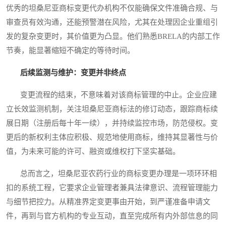
优秀的坦桑尼亚商标变更代办机构不仅能确保文件准确合规、与
审查员有效沟通，还能预警潜在风险，尤其在处理因企业重组引
发的复杂变更时，其价值更为凸显。他们熟悉BRELA的内部工作
节奏，能显著缩短不确定的等待时间。
后续监测与维护：变更并非终点
变更流程的结束，不意味着对该商标管理的中止。企业应建
立长效监测机制，关注坦桑尼亚商标法的修订动态，跟踪商标续
展日期（注册后每十年一续），并持续监控市场，防范侵权。变
更后的新权利主体应积极、规范地使用商标，维持其显著性与价
值，为未来可能的许可、融资或维权打下坚实基础。
总而言之，坦桑尼亚农药行业的商标变更办理是一项环环相
扣的系统工程，它要求企业管理者兼具法律意识、流程管理能力
与细节把控力。从精准界定变更事由开始，到严谨准备申请文
件，再到与官方机构的专业互动，直至完成所有内外部信息的同