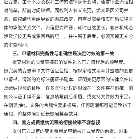
址变更，由于不涉及权利主体的法律身份变动，通常审查流程相
对简单，所需时间较短。而权利人名义变更，尤其是因公司并
购、股权结构重组导致的彻底改变，审查员需要核实前后法律主
体的承继关系文件，流程更为严谨，耗时自然更长。教育机构若
涉及学校更名或集团品牌统一，往往属于后者，必须预留更充分
的审查时间。
三、申请材料完备性与准确性是决定时效的第一关
提交材料的质量直接影响案件进入官方流程后的顺畅度。一
份完美的变更申请文件包应包括：按规定格式填写并签署的变更
申请书、清晰的商标注册证书副本、证明变更原因的法律文件以
及缴纳规费的证明。许多案件延误的根源在于文件存在瑕疵，例
如公认证手续不全、信息填写前后矛盾、或支持文件效力不足。
在刚果(金)，文件的合规性要求极高，任何疏漏都可能导致补正
通知，将整体周期延长数周甚至数月。
四、官方规费缴纳流程的衔接效率不容忽视
支付官方规定的变更费用是申请被正式受理的前提。刚果