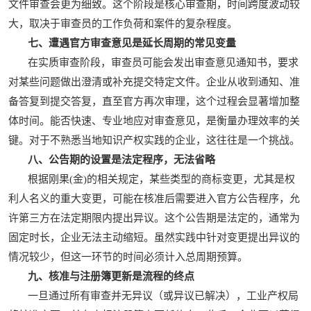
文件审查会更为细致。这个阶段是核心审查期，时间跨度波动较
大，取决于审查员的工作负荷和案件的复杂程度。
七、遭遇官方审查意见是延长周期的常见变量
在实质审查阶段，审查员可能会发出审查意见通知书，要求
对某些问题做出澄清或补充提交特定文件。企业从收到通知、准
备答复到提交答复，直至官方再次审理，这个过程会显著增加整
体时间。能否快速、专业地应对审查意见，是衡量办理效率的关
键。对于不熟悉当地知识产权实践的企业，这往往是一个挑战。
八、公告期的设置是法定程序，无法省略
根据刚果(金)的相关规定，某些类型的商标变更，尤其是权
利人名义的重大变更，可能在核准后需要进入官方公告程序，允
许第三方在法定期限内提出异议。这个公告期是法定的，通常为
固定时长，企业无法主动缩短。虽然实践中针对变更提出异议的
情况较少，但这一环节的时间必须计入总周期预算。
九、核准与注册簿更新是流程的终点
一旦通过所有审查并无异议（或异议已解决），工业产权局