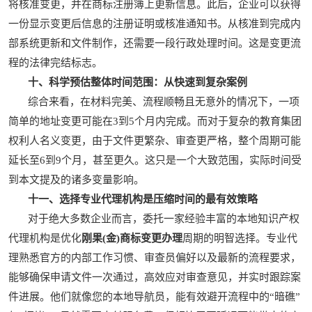
将核准变更，并在商标注册簿上更新信息。此后，企业可以获得
一份显示变更后信息的注册证明或核准通知书。从核准到完成内
部系统更新和文件制作，还需要一段行政处理时间。这是变更流
程的法律完结标志。
十、科学预估整体时间范围：从快速到复杂案例
综合来看，在材料完美、流程顺畅且无意外的情况下，一项
简单的地址变更可能在3到5个月内完成。而对于复杂的教育集团
权利人名义变更，由于文件更繁杂、审查更严格，整个周期可能
延长至6到9个月，甚至更久。这只是一个大致范围，实际时间受
到本文提及的诸多变量影响。
十一、选择专业代理机构是压缩时间的最有效策略
对于绝大多数企业而言，委托一家经验丰富的本地知识产权
代理机构是优化
刚果(金)商标变更办理
周期的明智选择。专业代
理熟悉官方的内部工作习惯、审查员偏好以及最新的流程要求，
能够确保申请文件一次通过，高效应对审查意见，并实时跟踪案
件进展。他们就像您的本地导航员，能有效避开流程中的“暗礁”