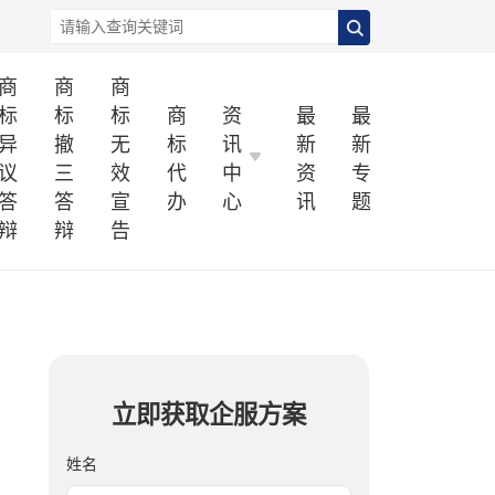
商
商
商
标
标
标
商
资
最
最
异
撤
无
标
讯
新
新
议
三
效
代
中
资
专
答
答
宣
办
心
讯
题
辩
辩
告
立即获取企服方案
姓名