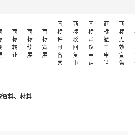
商
商
商
商
商
商
商
商
商
标
标
标
标
标
标
标
标
标
许
驳
异
撤
无
变
转
续
宽
可
回
议
三
效
更
让
展
展
备
复
申
申
宣
案
审
请
请
告
些资料、材料