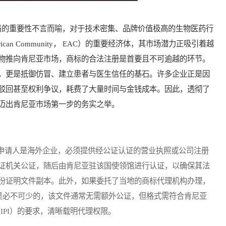
的重要性不言而喻，对于技术密集、品牌价值极高的生物医药行
can Community， EAC）的重要经济体，其市场潜力正吸引着越
物推向肯尼亚市场，商标的合法注册是首要且不可逾越的环节。
，更是抵御仿冒、建立患者与医生信任的基石。许多企业正是因
驳回甚至权利争议，耗费了大量时间与金钱成本。因此，透彻了
迈出肯尼亚市场第一步的务实之举。
请人是海外企业，必须提供经公证认证的营业执照或公司注册
证机关公证，随后由肯尼亚驻该国使领馆进行认证，以确保其法
份证明文件副本。此外，如果委托了当地的商标代理机构办理，
rney）是必不可少的，该文件通常无需额外公证，但格式需符合肯尼亚
itute， KIPI）的要求，清晰载明代理权限。