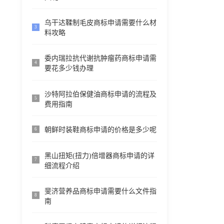
乌干达鞣制毛皮商标申请需要什么材
3
料攻略
委内瑞拉抗代谢抗肿瘤药商标申请需
4
要花多少钱办理
沙特阿拉伯保健油商标申请的流程及
5
费用指南
朝鲜时装鞋商标申请的价格是多少呢
6
黑山扭矩(扭力)倍增器商标申请的详
7
细流程介绍
斐济营养品商标申请需要什么文件指
8
南