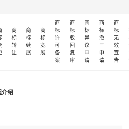
商
商
商
商
商
商
商
商
商
标
标
标
标
标
标
标
标
标
许
驳
异
撤
无
变
转
续
宽
可
回
议
三
效
更
让
展
展
备
复
申
申
宣
案
审
请
请
告
程介绍