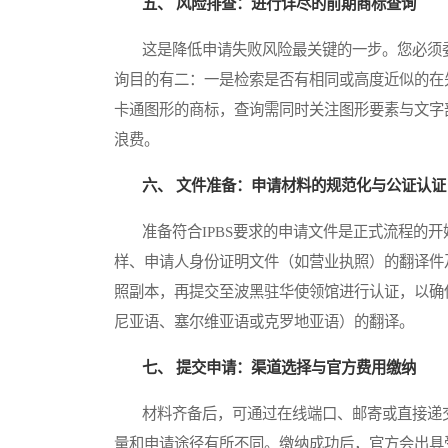
五、 风险排查：进行详尽的前期商标查询
这是降低申请失败风险最关键的一步。您必须委
询目的有二：一是检索是否有相同或高度近似的在
卡通图形的商标，查询需同时关注图形要素与文字
浪费。
六、 文件准备：申请材料的规范化与公证认证
准备符合IPBS要求的申请文件是正式流程的开
样、申请人身份证明文件（如营业执照）的翻译件
照副本，再提交至波黑驻华使领馆进行认证，以确
尼亚语、塞尔维亚语或克罗地亚语）的翻译。
七、 提交申请：渠道选择与官方费用缴纳
材料齐备后，可通过在线端口、邮寄或直接递交至
量和申请途径有所不同。缴纳成功后，官方会出具