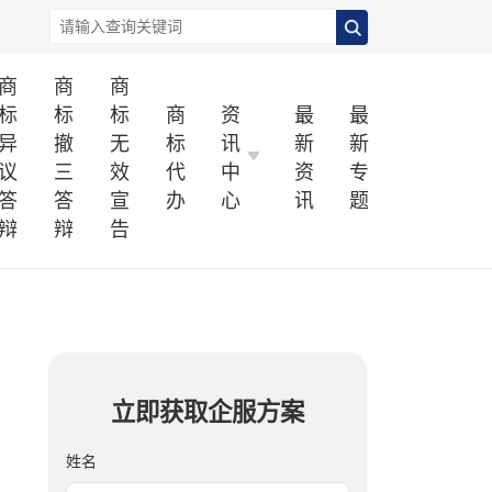
商
商
商
标
标
标
商
资
最
最
异
撤
无
标
讯
新
新
议
三
效
代
中
资
专
答
答
宣
办
心
讯
题
辩
辩
告
立即获取企服方案
姓名