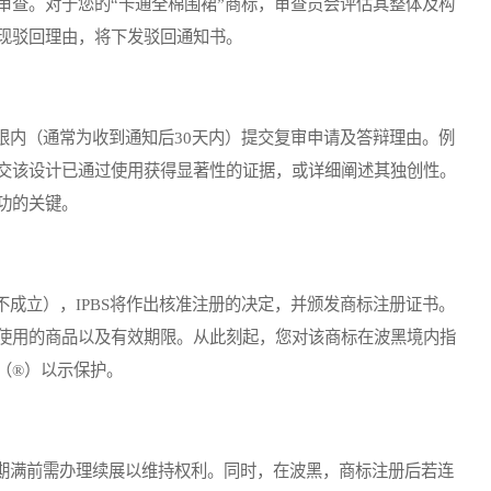
审查。对于您的“卡通全棉围裙”商标，审查员会评估其整体及构
现驳回理由，将下发驳回通知书。
内（通常为收到通知后30天内）提交复审申请及答辩理由。例
交该设计已通过使用获得显著性的证据，或详细阐述其独创性。
功的关键。
立），IPBS将作出核准注册的决定，并颁发商标注册证书。
使用的商品以及有效期限。从此刻起，您对该商标在波黑境内指
（®）以示保护。
满前需办理续展以维持权利。同时，在波黑，商标注册后若连