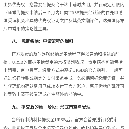
主张优先权，您需要在提交乌干达申请时声明，并在规定期限内
（通常为提交申请后三个月内）向URSB提交经认证的在先申请
国受理机关出具的优先权证明文件及其英文翻译件。这是国际布
局中常用的策略性工具。
八、 规费缴纳：申请流程的燃料
官方规费的及时足额缴纳是申请程序得以启动和推进的前
提。URSB的商标申请费用通常按类别收取，费用结构可能包括
申请费、审查费等。缴费方式需遵循URSB的官方指引，一般可
通过银行转账或指定的支付渠道完成。务必保留好缴费凭证，并
与代理机构确认费用已成功支付至官方账户。费用缴纳的延误可
能导致申请不被受理或产生额外的滞纳金。
九、 提交后的第一阶段：形式审查与受理
当所有申请材料提交至URSB后，官方会首先进行形式审
查。此阶段主要检查申请文件是否齐全、表格填写是否规范、费