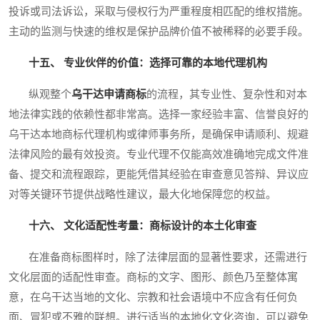
投诉或司法诉讼，采取与侵权行为严重程度相匹配的维权措施。
主动的监测与快速的维权是保护品牌价值不被稀释的必要手段。
十五、 专业伙伴的价值：选择可靠的本地代理机构
纵观整个
乌干达申请商标
的流程，其专业性、复杂性和对本
地法律实践的依赖性都非常高。选择一家经验丰富、信誉良好的
乌干达本地商标代理机构或律师事务所，是确保申请顺利、规避
法律风险的最有效投资。专业代理不仅能高效准确地完成文件准
备、提交和流程跟踪，更能凭借其经验在审查意见答辩、异议应
对等关键环节提供战略性建议，最大化地保障您的权益。
十六、 文化适配性考量：商标设计的本土化审查
在准备商标图样时，除了法律层面的显著性要求，还需进行
文化层面的适配性审查。商标的文字、图形、颜色乃至整体寓
意，在乌干达当地的文化、宗教和社会语境中不应含有任何负
面、冒犯或不雅的联想。进行适当的本地化文化咨询，可以避免