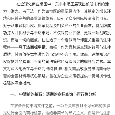
在全球化商业版图中，东非市场正展现出前所未有的活
力与潜力。乌干达，作为该地区的重要经济体，其稳定的增长环
境和日益完善的商业法律体系，吸引了众多国际投资者的目光。
对于从事鞣制毛皮、皮革制品及相关产业的企业而言，将品牌成
功打入并扎根于乌干达市场，不仅是商业扩张，更是一项战略投
资。而这一切的起点，往往始于一个看似简单却至关重要的法律
程序——
乌干达商标申请
。商标，作为品牌最直观的符号与法律
盾牌，其价值在竞争激烈的市场中不言而喻。然而，跨境知识产
权保护并非易事，不同的司法管辖区有着迥异的规则与要求。本
文将深入剖析在乌干达为“鞣制毛皮”相关商品或服务申请商标所
需的全套材料与核心策略，旨在为企业决策者提供一份可操作性
极强的深度指南。
一、 申请前的基石：透彻的商标查询与可行性分析
在准备任何申请文件之前，一项至关重要且不可省略的步骤
是进行全面的商标检索。这绝非简单的形式主义，而是评估注册