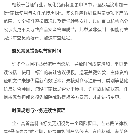
相较于普通行业，危化品商标变更申请中，强烈建议附加一
份“商标使用与责任承接声明”。该文件应详细说明商标项下产品
范围、安全标准遵循情况以及责任转移安排，以向审查机构充分
展示变更不会导致产品安全管理脱节。此举虽非强制，但能有效
减少审查员的疑虑，加速审查进程。
避免常见错误以节省时间
许多企业因不熟悉流程而踩坑，导致时间成倍增加。常见错
误包括：使用非标准的转让协议模板，遗漏关键条款；主体资格
证明文件未提供最新有效版本；未核对商标注册号、类别等基础
信息是否准确；忽略了商标是否处于质押、许可或纠纷状态。任
何权属负担都必须先解除或取得相关方同意，才能进行变更。
时间规划与业务连续性管理
企业高管需将商标变更期视为一个风险窗口。在这段法律权
属“悬而未决”的时期，应提前规划产品包装、宣传材料、海关备