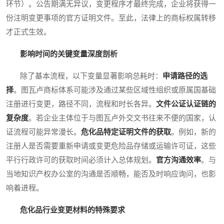
环节）。公告期满无异议，变更程序才最终完成，企业将获得一
份注明变更事项的官方证明文件。至此，法律上的商标权属转移
才正式生效。
影响时间的关键变量深度剖析
除了基本流程，以下变量显著影响总耗时：
申请路径的选
择
。图瓦卢商标体系可能涉及通过某些区域性组织或原属国基础
注册进行变更，路径不同，流程和时长各异。
文件公证认证链的
复杂度
。若企业主体位于与图瓦卢外交文书往来不便的国家，认
证流程可能异常漫长。
危化品特定证明文件的获取
。例如，新的
注册人是否需要重新申请或变更危险品存储或运输许可证，这些
平行行政许可的获取时间必须计入总体规划。
官方沟通效率
。与
当地知识产权办公室的沟通是否顺畅，能否及时响应询问，也影
响着进程。
危化品行业变更材料的特殊要求