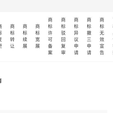
商
商
商
商
商
商
商
商
商
标
标
标
标
标
标
标
标
标
许
驳
异
撤
无
变
转
续
宽
可
回
议
三
效
更
让
展
展
备
复
申
申
宣
案
审
请
请
告
南