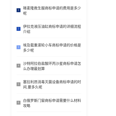
喀麦隆救生服商标申请的费用是多少
1
呢
伊拉克液压油缸商标申请的详细流程
2
介绍
埃及载重滚轮小车商标申请的价格是
3
多少呢
沙特阿拉伯盐酸环丙沙星商标申请怎
4
么办理最划算
塞拉利昂消毒灭菌设备商标申请的时
5
间,要多久呢
白俄罗斯门窗商标申请需要什么材料
6
攻略