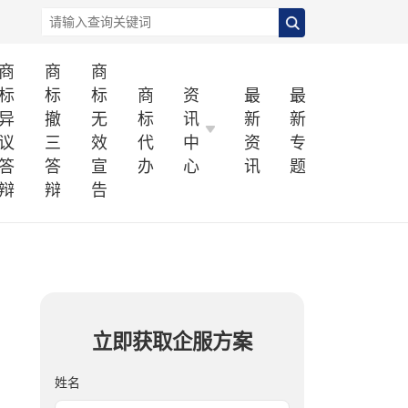
商
商
商
标
标
标
商
资
最
最
异
撤
无
标
讯
新
新
议
三
效
代
中
资
专
答
答
宣
办
心
讯
题
辩
辩
告
立即获取企服方案
姓名