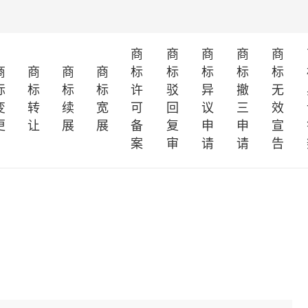
商
商
商
商
商
商
商
商
商
标
标
标
标
标
标
标
标
标
许
驳
异
撤
无
变
转
续
宽
可
回
议
三
效
更
让
展
展
备
复
申
申
宣
案
审
请
请
告