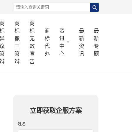
商
商
商
标
标
标
商
资
最
最
异
撤
无
标
讯
新
新
议
三
效
代
中
资
专
答
答
宣
办
心
讯
题
辩
辩
告
立即获取企服方案
姓名