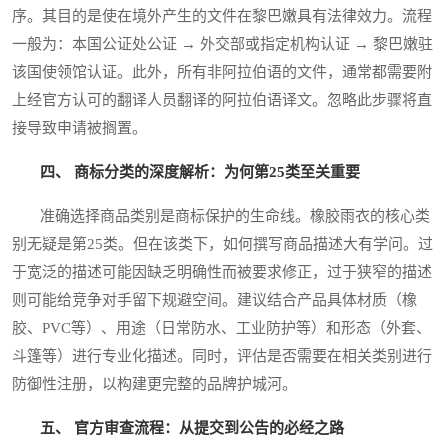
序。其目的是使在境外产生的文件在黎巴嫩具有法律效力。流程
一般为：本国公证处公证 → 外交部或指定机构认证 → 黎巴嫩驻
该国使领馆认证。此外，所有非阿拉伯语的文件，通常都需要附
上经官方认可的翻译人员翻译的阿拉伯语译文。忽略此步骤将直
接导致申请被搁置。
四、 商标分类的深度解析：为何第25类至关重要
准确选择商品类别是商标保护的生命线。橡胶雨衣的核心类
别无疑是第25类。但在该类下，如何撰写商品描述大有学问。过
于宽泛的描述可能因缺乏明确性而被要求修正，过于狭窄的描述
则可能给竞争对手留下规避空间。建议结合产品具体材质（橡
胶、PVC等）、用途（日常防水、工业防护等）和形态（外套、
斗篷等）进行专业化描述。同时，评估是否需要在相关类别进行
防御性注册，以构建更完整的品牌护城河。
五、 官方审查流程：从提交到公告的必经之路