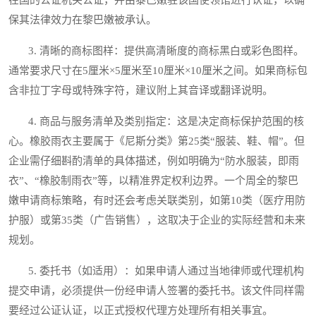
保其法律效力在黎巴嫩被承认。
3. 清晰的商标图样：提供高清晰度的商标黑白或彩色图样。
通常要求尺寸在5厘米×5厘米至10厘米×10厘米之间。如果商标包
含非拉丁字母或特殊字符，建议附上其音译或翻译说明。
4. 商品与服务清单及类别指定：这是决定商标保护范围的核
心。橡胶雨衣主要属于《尼斯分类》第25类“服装、鞋、帽”。但
企业需仔细斟酌清单的具体描述，例如明确为“防水服装，即雨
衣”、“橡胶制雨衣”等，以精准界定权利边界。一个周全的黎巴
嫩申请商标策略，有时还会考虑关联类别，如第10类（医疗用防
护服）或第35类（广告销售），这取决于企业的实际经营和未来
规划。
5. 委托书（如适用）：如果申请人通过当地律师或代理机构
提交申请，必须提供一份经申请人签署的委托书。该文件同样需
要经过公证认证，以正式授权代理方处理所有相关事宜。