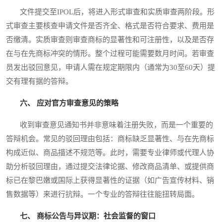
文件提交至IPOL后，将进入形式审查和实质审查两阶段。形
式审查主要核查申请文件是否齐全、格式是否符合要求、费用是
否缴清。实质审查则审查商标的显著性和可注册性，以及是否存
在与在先商标冲突的情形。整个过程可能需要数月时间。若审查
员发出驳回意见，申请人需在规定期限内（通常为30至60天）提
交有理有据的答辩。
六、 应对官方审查意见的策略
收到审查意见通知书并非意味着注册失败，而是一个重要的
答辩机会。常见的驳回理由包括：商标缺乏显著性、与在先商标
构成近似、商品描述不规范等。此时，需要专业律师或代理人协
助分析驳回理由，通过提交法律论据、修改商品清单、或提供商
标已在黎巴嫩或国际上获得显著性的证据（如广告宣传材料、销
售数据等）来进行抗辩。一个专业的答辩往往能扭转局面。
七、 商标公告与异议期：社会监督的窗口