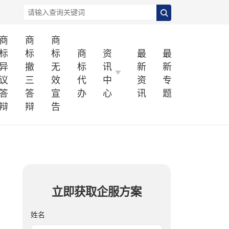
商
商
商
标
标
标
商
资
最
最
异
撤
无
标
讯
新
新
议
三
效
代
中
资
专
答
答
宣
办
心
讯
题
辩
辩
告
立即获取企服方案
姓名