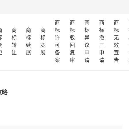
商
商
商
商
商
商
商
商
商
标
标
标
标
标
标
标
标
标
许
驳
异
撤
无
变
转
续
宽
可
回
议
三
效
更
让
展
展
备
复
申
申
宣
案
审
请
请
告
攻略