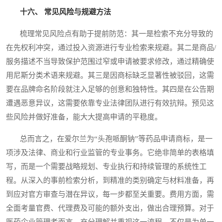
十六、 常见风险与规避方法
梳理常见风险点有助于提前防范：其一是检索不充分导致的
在先权利冲突，通过投入资源进行专业检索来规避。其二是商品/
服务描述不当导致保护范围过窄或申请被要求修改，通过精确使
用尼斯分类术语来规避。其三是因商标缺乏显著性被驳回，这需
要在品牌命名阶段就注入足够的创意和独特性。其四是在公告期
遭遇恶意异议，这需要依靠专业法律团队进行有效抗辩。预见这
些风险并做好准备，能大大提高申请的平稳度。
总而言之，在爱尔兰为“头孢哌酮钠”等药品申请商标，是一
项涉及法律、商业和行业监管的专业事务。它绝非简单的表格填
写，而是一个需要战略规划、专业执行和持续管理的系统性工
程。从深入的事前检索分析，到精准的类别确定与材料准备，再
到应对官方审查与潜在异议，每一步都至关重要。费用方面，需
全面考量官费、代理费及可能的额外支出，做出合理预算。对于
医药企业管理者而言，充分理解并重视这一流程，不仅是为单一