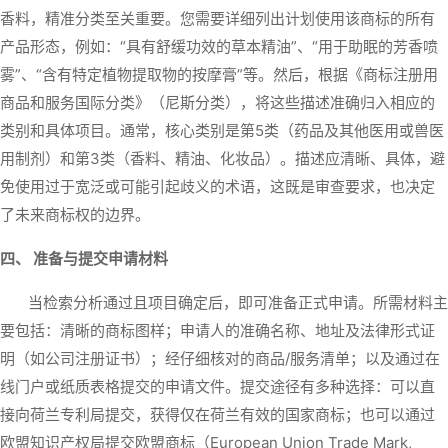
香料，精准分类至关重要。您需要详细列出计划使用该商标的所有
产品形态，例如：“具有舒缓功效的草本精油”、“用于助眠的芳香喷
雾”、“含有特定植物提取物的按摩膏”等。然后，根据《商标注册用
商品和服务国际分类》（尼斯分类），将这些描述准确归入相应的
类别和具体项目。通常，核心类别是第5类（药品及其他医用或兽医
用制剂）和第3类（香料、精油、化妆品）。描述应清晰、具体，避
免使用过于宽泛或可能引起歧义的术语，这既是审查要求，也决定
了未来商标权的边界。
四、 准备与提交申请材料
当检索分析通过且项目确定后，即可准备正式申请。所需材料主
要包括：清晰的商标图样；申请人的准确名称、地址及法律形式证
明（如公司注册证书）；经仔细核对的商品/服务清单；以及通过在
线门户或纸质表格提交的申请文件。提交途径有多种选择：可以直
接向荷兰专利局提交，获得仅在荷兰有效的国家商标；也可以通过
欧盟知识产权局提交欧盟商标（European Union Trade Mark,