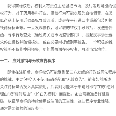
获得商标权后，权利人有责任主动监控市场，及时发现可能的侵
权行为。对于药用香料行业，侵权行为可能表现为直接假冒、在类
似产品上使用近似商标导致混淆、或是在平行进口中重新包装但损
毁商标标识等。一旦发现侵权，可采取的维权手段包括：发送警告
函、寻求行政查处（通过海关或市场监管部门）、提起民事诉讼要
求停止侵权并赔偿损失，或在必要时提起刑事控告。一个积极的维
权策略不仅能挽回损失，更能震慑潜在侵权者，巩固市场地位。
十二、 应对撤销与无效宣告程序
即使在注册后，商标权仍可能受到第三方发起的行政或司法程序
的挑战，主要包括“因不使用而撤销”和“无效宣告”。前者如前所述，
关注商标是否投入真实使用。后者则可能基于申请时即存在的“绝对
理由”或“相对理由”（如在先权利）而提出。企业需要准备好证据
链，以证明商标的持续使用或注册的正当性。这些程序专业性强，
通常需要律师的深度参与。