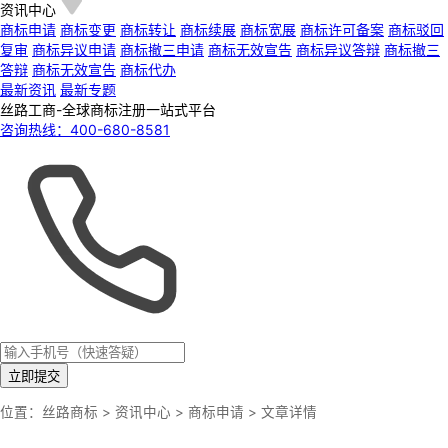
资讯中心
商标申请
商标变更
商标转让
商标续展
商标宽展
商标许可备案
商标驳回
复审
商标异议申请
商标撤三申请
商标无效宣告
商标异议答辩
商标撤三
答辩
商标无效宣告
商标代办
最新资讯
最新专题
丝路工商-全球商标注册一站式平台
咨询热线：
400-680-8581
立即提交
位置：
丝路商标
>
资讯中心
>
商标申请
> 文章详情