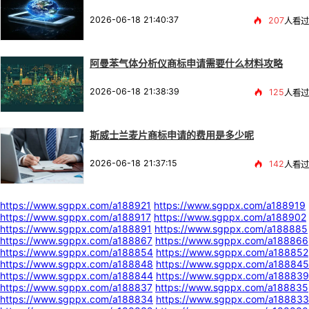
2026-06-18 21:40:37
207
人看过
阿曼苯气体分析仪商标申请需要什么材料攻略
2026-06-18 21:38:39
125
人看过
斯威士兰麦片商标申请的费用是多少呢
2026-06-18 21:37:15
142
人看过
https://www.sgppx.com/a188921
https://www.sgppx.com/a188919
https://www.sgppx.com/a188917
https://www.sgppx.com/a188902
https://www.sgppx.com/a188891
https://www.sgppx.com/a188885
https://www.sgppx.com/a188867
https://www.sgppx.com/a188866
https://www.sgppx.com/a188854
https://www.sgppx.com/a188852
https://www.sgppx.com/a188848
https://www.sgppx.com/a188845
https://www.sgppx.com/a188844
https://www.sgppx.com/a188839
https://www.sgppx.com/a188837
https://www.sgppx.com/a188835
https://www.sgppx.com/a188834
https://www.sgppx.com/a188833