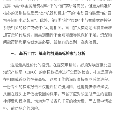
是第19类“非金属建筑材料”下的“窗帘轨”等商品，但更为精准和
核心的类别往往是第7类“机器和机床”下的“电动窗帘装置”或“窗
帘开闭用电动装置”。此外，第9类“科学仪器”中与智能家居控制
系统相关的软件或硬件也可能相关。盲目扩大类别范围将显著增
加官费和代理费，而类别选择不全则可能导致保护不足。资深顾
问能帮助您精准锁定最必要、最核心的类别，避免浪费。
三、 基石工作：缜密的前期商标检索与分析
这是最具性价比的投资。在提交申请前，必须对埃塞俄比亚
知识产权局（EIPO）的商标数据库进行全面的检索，排查是否存
在相同或近似的在先商标。这项工作的深度直接影响后续进程。
一份专业的检索报告不仅能评估注册风险，还能提供修改建议，
从而在源头上降低被驳回的概率，节省了应对驳回所产生的巨额
律师费和程序费。切勿为了节省几千元的检索费，而去冒申请被
拒、前功尽弃的风险。